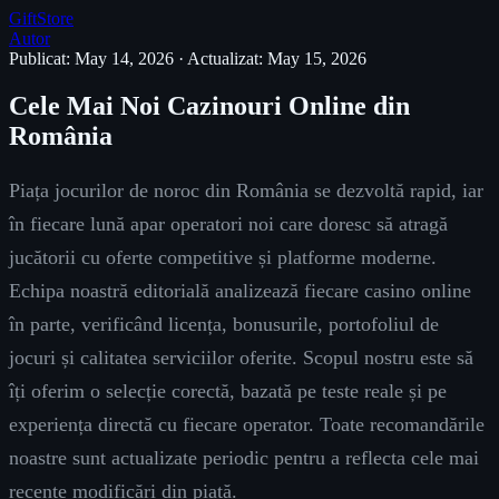
Gift
Store
Autor
Publicat: May 14, 2026
·
Actualizat: May 15, 2026
Cele Mai Noi Cazinouri Online din
România
Piața jocurilor de noroc din România se dezvoltă rapid, iar
în fiecare lună apar operatori noi care doresc să atragă
jucătorii cu oferte competitive și platforme moderne.
Echipa noastră editorială analizează fiecare casino online
în parte, verificând licența, bonusurile, portofoliul de
jocuri și calitatea serviciilor oferite. Scopul nostru este să
îți oferim o selecție corectă, bazată pe teste reale și pe
experiența directă cu fiecare operator. Toate recomandările
noastre sunt actualizate periodic pentru a reflecta cele mai
recente modificări din piață.