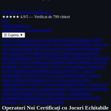
Vezi topul cazinouri online noi →
★★★★★
4.9/5 — Verificat de 799 cititori
AM
Adrian Munteanu
Analist Senior Cazinouri Online
☰
Cuprins
▼
1
Topul celor mai bune 10 cazinouri online din România în 2026
2
Recenzii detaliate pentru peste 70 de cazinouri licențiate
3
Cele mai
noi cazinouri online din 2026 pe care le monitorizăm
4
Operatori
care urmează să fie lansați în curând
5
Clasificarea cazinourilor
online după tipul de servicii
6
Cele mai bune cazinouri pe categorii în
mai 2026
7
De ce să alegi doar cazinouri online licențiate ONJN din
România
8
Cazinouri licențiate ONJN versus cazinouri străine fără
licență
9
Bonusuri disponibile la cazinouri online — tipuri și
recomandări
10
Categorii de jocuri în cazinouri online și unde le
găsești
11
Furnizori populari de jocuri în cazinouri online
12
Metodologia noastră de testare a cazinourilor online
13
Metode de
plată utilizate frecvent la cazinouri online
14
Siguranța la cazinourile
online din România
15
Jocul responsabil — instrumente și
recomandări
16
Întrebări frecvente despre cazinourile online din
România
17
Concluzia echipei editoriale
Operatori Noi Certificați cu Jocuri Echitabile