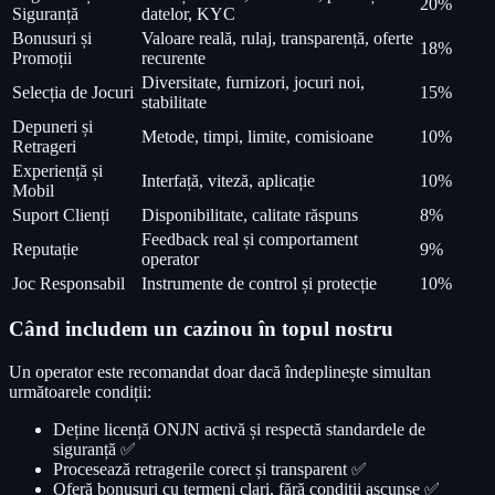
20%
Siguranță
datelor, KYC
Bonusuri și
Valoare reală, rulaj, transparență, oferte
18%
Promoții
recurente
Diversitate, furnizori, jocuri noi,
Selecția de Jocuri
15%
stabilitate
Depuneri și
Metode, timpi, limite, comisioane
10%
Retrageri
Experiență și
Interfață, viteză, aplicație
10%
Mobil
Suport Clienți
Disponibilitate, calitate răspuns
8%
Feedback real și comportament
Reputație
9%
operator
Joc Responsabil
Instrumente de control și protecție
10%
Când includem un cazinou în topul nostru
Un operator este recomandat doar dacă îndeplinește simultan
următoarele condiții:
Deține licență ONJN activă și respectă standardele de
siguranță ✅
Procesează retragerile corect și transparent ✅
Oferă bonusuri cu termeni clari, fără condiții ascunse ✅