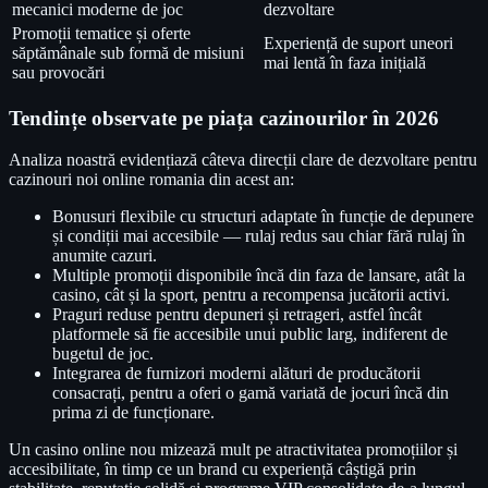
mecanici moderne de joc
dezvoltare
Promoții tematice și oferte
Experiență de suport uneori
săptămânale sub formă de misiuni
mai lentă în faza inițială
sau provocări
Tendințe observate pe piața cazinourilor în 2026
Analiza noastră evidențiază câteva direcții clare de dezvoltare pentru
cazinouri noi online romania din acest an:
Bonusuri flexibile cu structuri adaptate în funcție de depunere
și condiții mai accesibile — rulaj redus sau chiar fără rulaj în
anumite cazuri.
Multiple promoții disponibile încă din faza de lansare, atât la
casino, cât și la sport, pentru a recompensa jucătorii activi.
Praguri reduse pentru depuneri și retrageri, astfel încât
platformele să fie accesibile unui public larg, indiferent de
bugetul de joc.
Integrarea de furnizori moderni alături de producătorii
consacrați, pentru a oferi o gamă variată de jocuri încă din
prima zi de funcționare.
Un casino online nou mizează mult pe atractivitatea promoțiilor și
accesibilitate, în timp ce un brand cu experiență câștigă prin