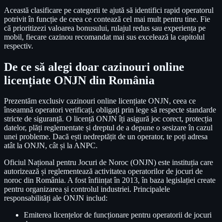
Această clasificare pe categorii te ajută să identifici rapid operatorul
potrivit în funcție de ceea ce contează cel mai mult pentru tine. Fie
că prioritizezi valoarea bonusului, rulajul redus sau experiența pe
mobil, fiecare cazinou recomandat mai sus excelează la capitolul
respectiv.
De ce să alegi doar cazinouri online
licențiate ONJN din România
Prezentăm exclusiv cazinouri online licențiate ONJN, ceea ce
înseamnă operatori verificați, obligați prin lege să respecte standarde
stricte de siguranță. O licență ONJN îți asigură joc corect, protecția
datelor, plăți reglementate și dreptul de a depune o sesizare în cazul
unei probleme. Dacă ești nedreptățit de un operator, te poți adresa
atât la ONJN, cât și la ANPC.
Oficiul Național pentru Jocuri de Noroc (ONJN) este instituția care
autorizează și reglementează activitatea operatorilor de jocuri de
noroc din România. A fost înființat în 2013, în baza legislației create
pentru organizarea și controlul industriei. Principalele
responsabilități ale ONJN includ:
Emiterea licențelor de funcționare pentru operatorii de jocuri