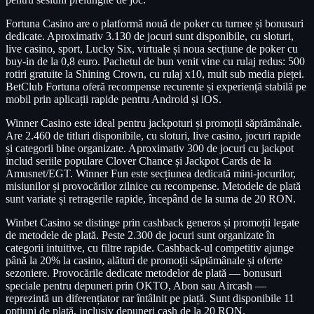
Fortuna Casino are o platformă nouă de poker cu turnee și bonusuri
dedicate. Aproximativ 3.130 de jocuri sunt disponibile, cu sloturi,
live casino, sport, Lucky Six, virtuale și noua secțiune de poker cu
buy-in de la 0,8 euro. Pachetul de bun venit vine cu rulaj redus: 500
rotiri gratuite la Shining Crown, cu rulaj x10, mult sub media pieței.
BetClub Fortuna oferă recompense recurente și experiență stabilă pe
mobil prin aplicații rapide pentru Android și iOS.
Winner Casino este ideal pentru jackpoturi și promoții săptămânale.
Are 2.460 de titluri disponibile, cu sloturi, live casino, jocuri rapide
și categorii bine organizate. Aproximativ 300 de jocuri cu jackpot
includ seriile populare Clover Chance și Jackpot Cards de la
Amusnet/EGT. Winner Fun este secțiunea dedicată mini-jocurilor,
misiunilor și provocărilor zilnice cu recompense. Metodele de plată
sunt variate și retragerile rapide, începând de la suma de 20 RON.
Winbet Casino se distinge prin cashback generos și promoții legate
de metodele de plată. Peste 2.300 de jocuri sunt organizate în
categorii intuitive, cu filtre rapide. Cashback-ul competitiv ajunge
până la 20% la casino, alături de promoții săptămânale și oferte
sezoniere. Provocările dedicate metodelor de plată — bonusuri
speciale pentru depuneri prin OKTO, Abon sau Aircash —
reprezintă un diferențiator rar întâlnit pe piață. Sunt disponibile 11
opțiuni de plată, inclusiv depuneri cash de la 20 RON.