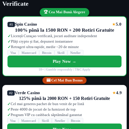
Verificate
🏆 Cea Mai Bună Alegere
Spin Casino
5.0
★
#1
100% până la 1500 RON + 200 Rotiri Gratuite
Licență Curaçao verificată, jocuri auditate independent
✓
Plăți crypto și fiat, depuneri instantanee
✓
Retrageri ultra-rapide, medie ~20 de minute
✓
Visa
Mastercard
Bitcoin
Skrill
Neteller
Play Now →
18+ | Gamble responsibly | T&C Apply
🎰 Cel Mai Bun Bonus
Verde Casino
4.9
★
#2
125% până la 2000 RON + 150 Rotiri Gratuite
Cel mai generos pachet de bun venit de pe listă
✓
Peste 4000 de jocuri de la furnizori de top
✓
Program VIP cu cashback săptămânal garantat
✓
Visa
Mastercard
Skrill
Neteller
Bitcoin