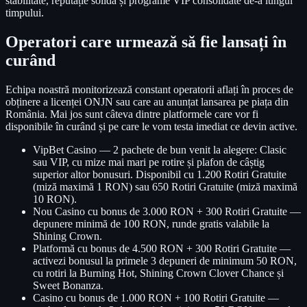
stabilitate, reputație solidă și programe VIP consolidate de-a lungul
timpului.
Operatori care urmează să fie lansați în
curând
Echipa noastră monitorizează constant operatorii aflați în proces de
obținere a licenței ONJN sau care au anunțat lansarea pe piața din
România. Mai jos sunt câteva dintre platformele care vor fi
disponibile în curând și pe care le vom testa imediat ce devin active.
VipBet Casino — 2 pachete de bun venit la alegere: Clasic
sau VIP, cu mize mai mari pe rotire și plafon de câștig
superior altor bonusuri. Disponibil cu 1.200 Rotiri Gratuite
(miză maximă 1 RON) sau 650 Rotiri Gratuite (miză maximă
10 RON).
Nou Casino cu bonus de 3.000 RON + 300 Rotiri Gratuite —
depunere minimă de 100 RON, runde gratis valabile la
Shining Crown.
Platformă cu bonus de 4.500 RON + 300 Rotiri Gratuite —
activezi bonusul la primele 3 depuneri de minimum 50 RON,
cu rotiri la Burning Hot, Shining Crown Clover Chance și
Sweet Bonanza.
Casino cu bonus de 1.000 RON + 100 Rotiri Gratuite —