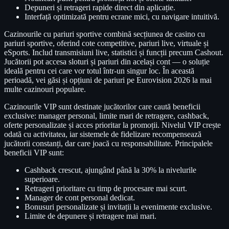
Depuneri și retrageri rapide direct din aplicație.
Interfață optimizată pentru ecrane mici, cu navigare intuitivă.
Cazinourile cu pariuri sportive combină secțiunea de casino cu
pariuri sportive, oferind cote competitive, pariuri live, virtuale și
eSports. Includ transmisiuni live, statistici și funcții precum Cashout.
Jucătorii pot accesa sloturi și pariuri din același cont — o soluție
ideală pentru cei care vor totul într-un singur loc. În această
perioadă, vei găsi și opțiuni de pariuri pe Eurovision 2026 la mai
multe cazinouri populare.
Cazinourile VIP sunt destinate jucătorilor care caută beneficii
exclusive: manager personal, limite mari de retragere, cashback,
oferte personalizate și acces prioritar la promoții. Nivelul VIP crește
odată cu activitatea, iar sistemele de fidelizare recompensează
jucătorii constanți, dar care joacă cu responsabilitate. Principalele
beneficii VIP sunt:
Cashback crescut, ajungând până la 30% la nivelurile
superioare.
Retrageri prioritare cu timp de procesare mai scurt.
Manager de cont personal dedicat.
Bonusuri personalizate și invitații la evenimente exclusive.
Limite de depunere și retragere mai mari.