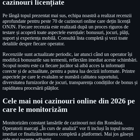
cazinouri licențiate
Pe lângă topul prezentat mai sus, echipa noastră a realizat recenzii
aprofundate pentru peste 70 de cazinouri online care dețin licență
ONJN. Fiecare recenzia este realizată după un proces riguros de
testare și acoperă toate aspectele esențiale: bonusuri, jocuri, plăți,
suport și experiența mobilă. Consultă lista completă și vezi toate
detaliile despre fiecare operator.
Recenziile sunt actualizate periodic, iar atunci când un operator își
modifică bonusurile sau termenii, reflectăm imediat aceste schimbări.
Scopul nostru este ca fiecare jucător să aibă acces la informații
corecte și de actualitate, pentru a putea lua decizii informate. Printre
aspectele pe care le evaluăm se numără calitatea suportului,
diversitatea furnizorilor de jocuri, transparența condițiilor de bonus și
rapiditatea procesării plăților.
Cele mai noi cazinouri online din 2026 pe
care le monitorizăm
Monitorizăm constant lansările de cazinouri noi din România.
Operatorii marcați „În curs de analiză" vor fi incluși în topul nostru
imediat ce finalizăm testarea completă a platformei. Mai jos găsești
cele mai recente adăugiri.