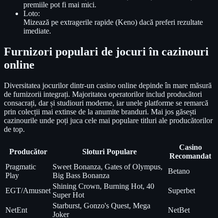
premiile pot fi mai mici.
Loto:
Mizează pe extragerile rapide (Keno) dacă preferi rezultate
imediate.
Furnizori populari de jocuri în cazinouri
online
Diversitatea jocurilor dintr-un casino online depinde în mare măsură
de furnizorii integrați. Majoritatea operatorilor includ producători
consacrați, dar și studiouri moderne, iar unele platforme se remarcă
prin colecții mai extinse de la anumite branduri. Mai jos găsești
cazinourile unde poți juca cele mai populare titluri ale producătorilor
de top.
Casino
Producător
Sloturi Populare
Recomandat
Pragmatic
Sweet Bonanza, Gates of Olympus,
Betano
Play
Big Bass Bonanza
Shining Crown, Burning Hot, 40
EGT/Amusnet
Superbet
Super Hot
Starburst, Gonzo's Quest, Mega
NetEnt
NetBet
Joker