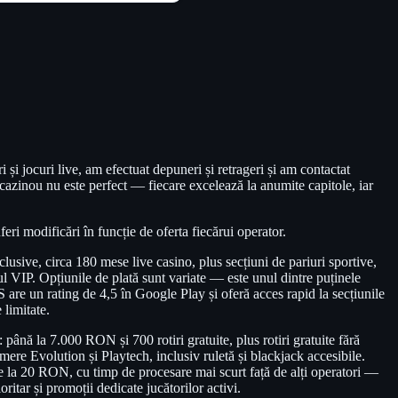
și jocuri live, am efectuat depuneri și retrageri și am contactat
cazinou nu este perfect — fiecare excelează la anumite capitole, iar
eri modificări în funcție de oferta fiecărui operator.
usive, circa 180 mese live casino, plus secțiuni de pariuri sportive,
bul VIP. Opțiunile de plată sunt variate — este unul dintre puținele
e un rating de 4,5 în Google Play și oferă acces rapid la secțiunile
 limitate.
până la 7.000 RON și 700 rotiri gratuite, plus rotiri gratuite fără
amere Evolution și Playtech, inclusiv ruletă și blackjack accesibile.
 de la 20 RON, cu timp de procesare mai scurt față de alți operatori —
itar și promoții dedicate jucătorilor activi.