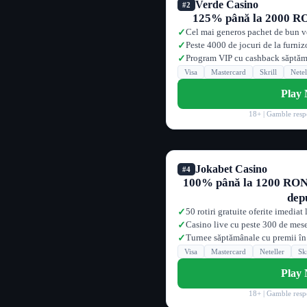
Verde Casino
#2
125% până la 2000 RO
Cel mai generos pachet de bun ve
✓
Peste 4000 de jocuri de la furniz
✓
Program VIP cu cashback săptăm
✓
Visa
Mastercard
Skrill
Netel
Play
18+ | Gamble resp
Jokabet Casino
#4
100% până la 1200 RON 
dep
50 rotiri gratuite oferite imediat 
✓
Casino live cu peste 300 de mese
✓
Turnee săptămânale cu premii în 
✓
Visa
Mastercard
Neteller
Skr
Play
18+ | Gamble resp