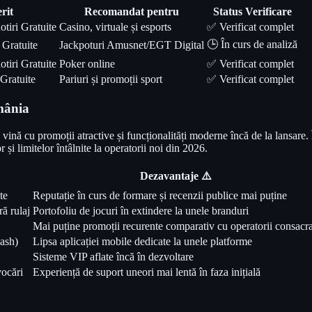
rit
Recomandat pentru
Status Verificare
iri Gratuite
Casino, virtuale și esports
✅ Verificat complet
🕒 În curs de analiză
 Gratuite
Jackpoturi Amusnet/EGT Digital
iri Gratuite
Poker online
✅ Verificat complet
 Gratuite
Pariuri și promoții sport
✅ Verificat complet
mânia
 vină cu promoții atractive și funcționalități moderne încă de la lansare. 
 și limitelor întâlnite la operatorii noi din 2026.
Dezavantaje ⚠️
te
Reputație în curs de formare și recenzii publice mai puține
ă rulaj
Portofoliu de jocuri în extindere la unele branduri
Mai puține promoții recurente comparativ cu operatorii consacra
ash)
Lipsa aplicației mobile dedicate la unele platforme
Sisteme VIP aflate încă în dezvoltare
vocări
Experiență de suport uneori mai lentă în faza inițială