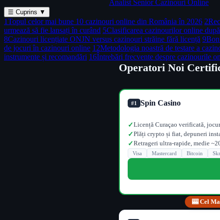
Analist Senior Cazinouri Online
☰
Cuprins
▼
1
Topul celor mai bune 10 cazinouri online din România în 2026
2
Rec
urmează să fie lansați în curând
5
Clasificarea cazinourilor online după 
8
Cazinouri licențiate ONJN versus cazinouri străine fără licență
9
Bonu
de jocuri în cazinouri online
12
Metodologia noastră de testare a cazino
instrumente și recomandări
16
Întrebări frecvente despre cazinourile 
Operatori Noi Certific
Spin Casino
#1
Licență Curaçao verificată, jocu
✓
Plăți crypto și fiat, depuneri ins
✓
Retrageri ultra-rapide, medie ~2
✓
Visa
Mastercard
Bitcoin
Skr
🎰 Cel Ma