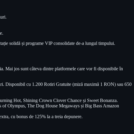
uri.
e.
putație solidă și programe VIP consolidate de-a lungul timpului.
. Mai jos sunt câteva dintre platformele care vor fi disponibile în
usuri. Disponibil cu 1.200 Rotiri Gratuite (miză maximă 1 RON) sau 650
 Burning Hot, Shining Crown Clover Chance și Sweet Bonanza.
ates of Olympus, The Dog House Megaways și Big Bass Amazon
tra, cu bonus de 125% la a treia depunere.