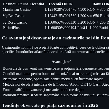
Cazinou Online Licențiat
Licență ONJN
Bonus Ofe
Manhattan Casino
L1234029W001470
4.500 RON + 375 Rot
VipBet Casino
L1244215W001560
1.200 sau 650 Rotiri
32 Roșu Casino
L1160657W000330
3.200 RON + 200 Rot
PariuriPlus
L1160650W000194
Până la 1.200 Rotiri
Ce avantaje și dezavantaje au cazinourile noi din Ro
Cazinourile noi intră pe o piață foarte competitivă, ceea ce le obligă să
specifice brandurilor aflate în dezvoltare. Iată un rezumat al beneficiilor
Avantaje ✅
Bonusuri de bun venit mai generoase și opțiuni fără depunere frecven
Condiții mai bune pentru bonusuri — miză mai mare, rulaj mic sau făr
Platforme moderne, optimizate pentru mobil și cu încărcare rapidă
Metode noi de plată integrate de la început (Abon, OKTO Cash, Airc
Funcționalități inovatoare și mecanici moderne de joc
Promoții tematice și oferte săptămânale sub formă de misiuni sau pro
Tendințe observate pe piața cazinourilor în 2026