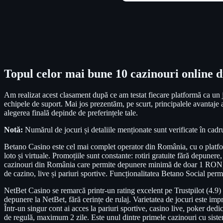
Topul celor mai bune 10 cazinouri online 
Am realizat acest clasament după ce am testat fiecare platformă ca un ju
echipele de suport. Mai jos prezentăm, pe scurt, principalele avantaje
alegerea finală depinde de preferințele tale.
Notă:
Numărul de jocuri și detaliile menționate sunt verificate în cadru
Betano Casino este cel mai complet operator din România, cu o platformă
loto și virtuale. Promoțiile sunt constante: rotiri gratuite fără depuner
cazinouri din România care permite depunere minimă de doar 1 RON, cu
de cazino, live și pariuri sportive. Funcționalitatea Betano Social permit
NetBet Casino se remarcă printr-un rating excelent pe Trustpilot (4.9) ș
depunere la NetBet, fără cerințe de rulaj. Varietatea de jocuri este impr
Într-un singur cont ai acces la pariuri sportive, casino live, poker de
de regulă, maximum 2 zile. Este unul dintre primele cazinouri cu sistem 