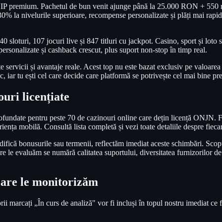
IP premium. Pachetul de bun venit ajunge până la 25.000 RON + 550 rotir
 30% la nivelurile superioare, recompense personalizate și plăți mai ra
sloturi, 107 jocuri live și 847 titluri cu jackpot. Casino, sport și loto 
personalizate și cashback crescut, plus suport non-stop în timp real.
 servicii și avantaje reale. Acest top nu este bazat exclusiv pe valoarea
c, iar tu ești cel care decide care platformă se potrivește cel mai bine pref
uri licențiate
rofundate pentru peste 70 de cazinouri online care dețin licență ONJN. Fi
riența mobilă. Consultă lista completă și vezi toate detaliile despre fieca
difică bonusurile sau termenii, reflectăm imediat aceste schimbări. Scopul
are le evaluăm se numără calitatea suportului, diversitatea furnizorilor de
care le monitorizăm
 marcați „În curs de analiză" vor fi incluși în topul nostru imediat ce 