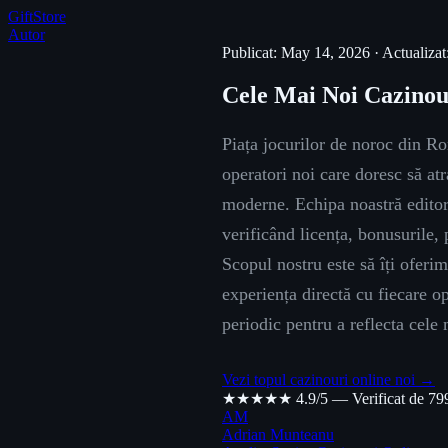
Gift
Store
Autor
Publicat: May 14, 2026
·
Actualiza
Cele Mai Noi Cazinou
Piața jocurilor de noroc din Ro
operatori noi care doresc să atr
moderne. Echipa noastră editori
verificând licența, bonusurile, p
Scopul nostru este să îți oferim
experiența directă cu fiecare o
periodic pentru a reflecta cele 
Vezi topul cazinouri online noi →
★★★★★
4.9/5 — Verificat de 799 
AM
Adrian Munteanu