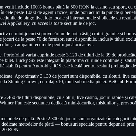
bun venit include 100% bonus până la 500 RON la casino sau sport, cu cel
n cele peste 1.000 de agenții fizice, unde poți acumula puncte și benefici
unile de bingo live, loto locale și internaționale și biletele cu rezultate
ei AppGallery, cu acces la toate secțiunile de joc.
tiv cu mini-jocuri și provocări unde poți câștiga rotiri gratuite și bon
 jocuri de la peste 70 de furnizori sunt disponibile, inclusiv titluri exc
ui și campanii recurente pentru jucătorii activi.
e. Portofoliul variat cuprinde peste 3.120 de titluri de la 39 de producăto
 bilet. Lucky Six este integrat în platformă cu runde continue și statist
lă stabilă pentru Android și iOS este ideală pentru sesiuni prelungite de
icate. Aproximativ 3.130 de jocuri sunt disponibile, cu sloturi, live ca
uite la Shining Crown, cu rulaj x10, mult sub media pieței. BetClub Fort
2.460 de titluri disponibile, cu sloturi, live casino, jocuri rapide și c
nner Fun este secțiunea dedicată mini-jocurilor, misiunilor și provocăr
etodele de plată. Peste 2.300 de jocuri sunt organizate în categorii int
ile dedicate metodelor de plată — bonusuri speciale pentru depuneri pri
 la 20 RON.