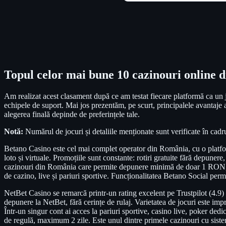
Topul celor mai bune 10 cazinouri online 
Am realizat acest clasament după ce am testat fiecare platformă ca un ju
echipele de suport. Mai jos prezentăm, pe scurt, principalele avantaje
alegerea finală depinde de preferințele tale.
Notă:
Numărul de jocuri și detaliile menționate sunt verificate în cadru
Betano Casino este cel mai complet operator din România, cu o platformă
loto și virtuale. Promoțiile sunt constante: rotiri gratuite fără depuner
cazinouri din România care permite depunere minimă de doar 1 RON, cu
de cazino, live și pariuri sportive. Funcționalitatea Betano Social permit
NetBet Casino se remarcă printr-un rating excelent pe Trustpilot (4.9) ș
depunere la NetBet, fără cerințe de rulaj. Varietatea de jocuri este impr
Într-un singur cont ai acces la pariuri sportive, casino live, poker de
de regulă, maximum 2 zile. Este unul dintre primele cazinouri cu sistem 