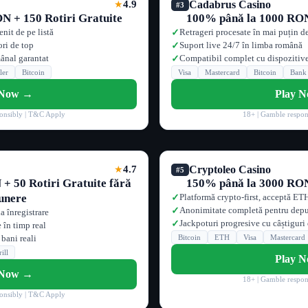
Cadabrus Casino
4.9
★
#3
N + 150 Rotiri Gratuite
100% până la 1000 RON 
nit de pe listă
Retrageri procesate în mai puțin d
✓
ori de top
Suport live 24/7 în limba română
✓
ânal garantat
Compatibil complet cu dispozitiv
✓
ler
Bitcoin
Visa
Mastercard
Bitcoin
Bank 
 Now →
Play 
onsibly | T&C Apply
18+ | Gamble respon
Cryptoleo Casino
4.7
★
#5
+ 50 Rotiri Gratuite fără
150% până la 3000 RON 
unere
Platformă crypto-first, acceptă ET
✓
Anonimitate completă pentru depu
✓
la înregistrare
Jackpoturi progresive cu câștiguri
✓
 în timp real
bani reali
Bitcoin
ETH
Visa
Mastercard
ill
Play 
 Now →
18+ | Gamble respon
onsibly | T&C Apply