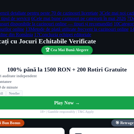
enzii detaliate pentru peste 70 de cazinouri licențiate
3
Cele mai noi caz
tipul de servicii
6
Cele mai bune cazinouri pe categorii în mai 2026
7
De
suri disponibile la cazinouri online — tipuri și recomandări
10
Categori
urilor online
13
Metode de plată utilizate frecvent la cazinouri online
1
online din România
17
Concluzia echipei editoriale
ați cu Jocuri Echitabile Verificate
🏆 Cea Mai Bună Alegere
100% până la 1500 RON + 200 Rotiri Gratuite
ri auditate independent
tantanee
0 de minute
ill
Neteller
Play Now →
18+ | Gamble responsibly | T&C Apply
i Bun Bonus
🎯 Retrage