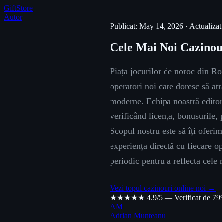
Gift
Store
Autor
Publicat: May 14, 2026
·
Actualiza
Cele Mai Noi Cazinou
Piața jocurilor de noroc din Ro
operatori noi care doresc să atr
moderne. Echipa noastră editori
verificând licența, bonusurile, p
Scopul nostru este să îți oferim
experiența directă cu fiecare o
periodic pentru a reflecta cele 
Vezi topul cazinouri online noi →
★★★★★
4.9/5 — Verificat de 799 
AM
Adrian Munteanu