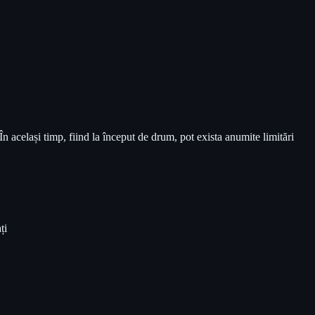
În același timp, fiind la început de drum, pot exista anumite limitări
ți