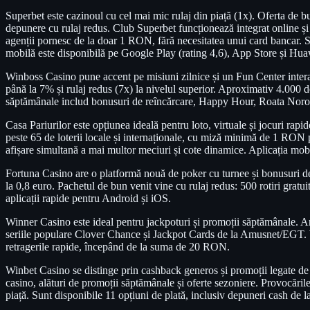
Superbet este cazinoul cu cel mai mic rulaj din piață (1x). Oferta de 
depunere cu rulaj redus. Club Superbet funcționează integrat online și î
agenții pornesc de la doar 1 RON, fără necesitatea unui card bancar. Secți
mobilă este disponibilă pe Google Play (rating 4,6), App Store și Huaw
Winboss Casino pune accent pe misiuni zilnice și un Fun Center interac
până la 7% și rulaj redus (7x) la nivelul superior. Aproximativ 4.000 de
săptămânale includ bonusuri de reîncărcare, Happy Hour, Roata Norocul
Casa Pariurilor este opțiunea ideală pentru loto, virtuale și jocuri rapid
peste 65 de loterii locale și internaționale, cu miză minimă de 1 RON pe
afișare simultană a mai multor meciuri și cote dinamice. Aplicația mobi
Fortuna Casino are o platformă nouă de poker cu turnee și bonusuri ded
la 0,8 euro. Pachetul de bun venit vine cu rulaj redus: 500 rotiri grat
aplicații rapide pentru Android și iOS.
Winner Casino este ideal pentru jackpoturi și promoții săptămânale. Are 
seriile populare Clover Chance și Jackpot Cards de la Amusnet/EGT. Wi
retragerile rapide, începând de la suma de 20 RON.
Winbet Casino se distinge prin cashback generos și promoții legate de m
casino, alături de promoții săptămânale și oferte sezoniere. Provocăr
piață. Sunt disponibile 11 opțiuni de plată, inclusiv depuneri cash de