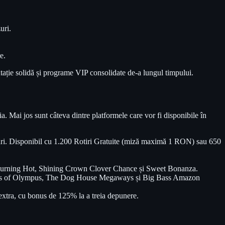
uri.
e.
putație solidă și programe VIP consolidate de-a lungul timpului.
. Mai jos sunt câteva dintre platformele care vor fi disponibile în
usuri. Disponibil cu 1.200 Rotiri Gratuite (miză maximă 1 RON) sau 650
 Burning Hot, Shining Crown Clover Chance și Sweet Bonanza.
ates of Olympus, The Dog House Megaways și Big Bass Amazon
tra, cu bonus de 125% la a treia depunere.