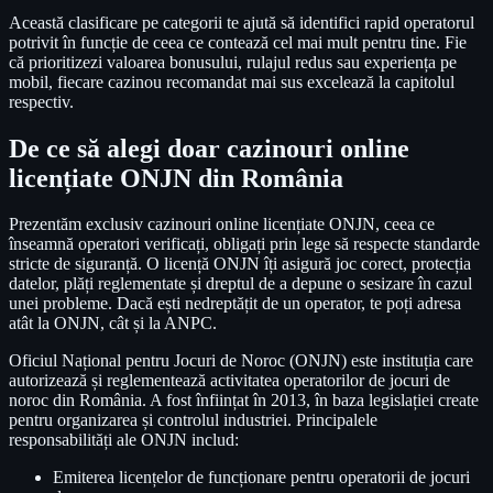
Această clasificare pe categorii te ajută să identifici rapid operatorul
potrivit în funcție de ceea ce contează cel mai mult pentru tine. Fie
că prioritizezi valoarea bonusului, rulajul redus sau experiența pe
mobil, fiecare cazinou recomandat mai sus excelează la capitolul
respectiv.
De ce să alegi doar cazinouri online
licențiate ONJN din România
Prezentăm exclusiv cazinouri online licențiate ONJN, ceea ce
înseamnă operatori verificați, obligați prin lege să respecte standarde
stricte de siguranță. O licență ONJN îți asigură joc corect, protecția
datelor, plăți reglementate și dreptul de a depune o sesizare în cazul
unei probleme. Dacă ești nedreptățit de un operator, te poți adresa
atât la ONJN, cât și la ANPC.
Oficiul Național pentru Jocuri de Noroc (ONJN) este instituția care
autorizează și reglementează activitatea operatorilor de jocuri de
noroc din România. A fost înființat în 2013, în baza legislației create
pentru organizarea și controlul industriei. Principalele
responsabilități ale ONJN includ:
Emiterea licențelor de funcționare pentru operatorii de jocuri