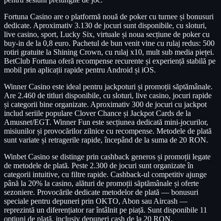
Fortuna Casino are o platformă nouă de poker cu turnee și bonusuri
dedicate. Aproximativ 3.130 de jocuri sunt disponibile, cu sloturi,
live casino, sport, Lucky Six, virtuale și noua secțiune de poker cu
buy-in de la 0,8 euro. Pachetul de bun venit vine cu rulaj redus: 500
rotiri gratuite la Shining Crown, cu rulaj x10, mult sub media pieței.
BetClub Fortuna oferă recompense recurente și experiență stabilă pe
mobil prin aplicații rapide pentru Android și iOS.
Winner Casino este ideal pentru jackpoturi și promoții săptămânale.
Are 2.460 de titluri disponibile, cu sloturi, live casino, jocuri rapide
și categorii bine organizate. Aproximativ 300 de jocuri cu jackpot
includ seriile populare Clover Chance și Jackpot Cards de la
Amusnet/EGT. Winner Fun este secțiunea dedicată mini-jocurilor,
misiunilor și provocărilor zilnice cu recompense. Metodele de plată
sunt variate și retragerile rapide, începând de la suma de 20 RON.
Winbet Casino se distinge prin cashback generos și promoții legate
de metodele de plată. Peste 2.300 de jocuri sunt organizate în
categorii intuitive, cu filtre rapide. Cashback-ul competitiv ajunge
până la 20% la casino, alături de promoții săptămânale și oferte
sezoniere. Provocările dedicate metodelor de plată — bonusuri
speciale pentru depuneri prin OKTO, Abon sau Aircash —
reprezintă un diferențiator rar întâlnit pe piață. Sunt disponibile 11
opțiuni de plată, inclusiv depuneri cash de la 20 RON.