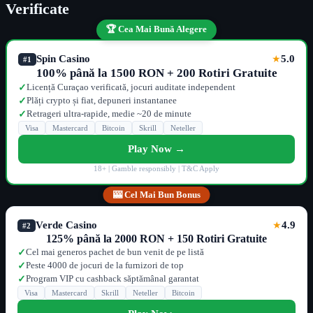
Verificate
🏆 Cea Mai Bună Alegere
Spin Casino
5.0
★
#1
100% până la 1500 RON + 200 Rotiri Gratuite
Licență Curaçao verificată, jocuri auditate independent
✓
Plăți crypto și fiat, depuneri instantanee
✓
Retrageri ultra-rapide, medie ~20 de minute
✓
Visa
Mastercard
Bitcoin
Skrill
Neteller
Play Now →
18+ | Gamble responsibly | T&C Apply
🎰 Cel Mai Bun Bonus
Verde Casino
4.9
★
#2
125% până la 2000 RON + 150 Rotiri Gratuite
Cel mai generos pachet de bun venit de pe listă
✓
Peste 4000 de jocuri de la furnizori de top
✓
Program VIP cu cashback săptămânal garantat
✓
Visa
Mastercard
Skrill
Neteller
Bitcoin