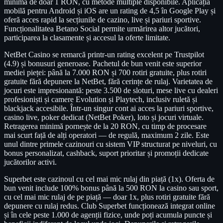
minimă de doar 1 RON, cu metode multiple disponibile. Aplicația
mobilă pentru Android și iOS are un rating de 4,5 în Google Play și
oferă acces rapid la secțiunile de cazino, live și pariuri sportive.
Funcționalitatea Betano Social permite urmărirea altor jucători,
participarea la clasamente și accesul la oferte limitate.
NetBet Casino se remarcă printr-un rating excelent pe Trustpilot
(4.9) și bonusuri generoase. Pachetul de bun venit este superior
mediei pieței: până la 7.000 RON și 700 rotiri gratuite, plus rotiri
gratuite fără depunere la NetBet, fără cerințe de rulaj. Varietatea de
jocuri este impresionantă: peste 3.500 de sloturi, mese live cu dealeri
profesioniști și camere Evolution și Playtech, inclusiv ruletă și
blackjack accesibile. Într-un singur cont ai acces la pariuri sportive,
casino live, poker dedicat (NetBet Poker), loto și jocuri virtuale.
Retragerea minimă pornește de la 20 RON, cu timp de procesare
mai scurt față de alți operatori — de regulă, maximum 2 zile. Este
unul dintre primele cazinouri cu sistem VIP structurat pe niveluri, cu
bonus personalizat, cashback, suport prioritar și promoții dedicate
jucătorilor activi.
Superbet este cazinoul cu cel mai mic rulaj din piață (1x). Oferta de
bun venit include 100% bonus până la 500 RON la casino sau sport,
cu cel mai mic rulaj de pe piață — doar 1x, plus rotiri gratuite fără
depunere cu rulaj redus. Club Superbet funcționează integrat online
și în cele peste 1.000 de agenții fizice, unde poți acumula puncte și