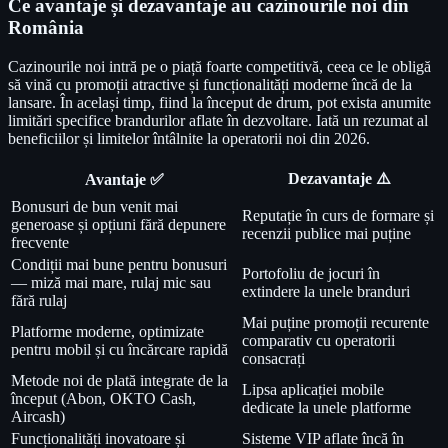
Ce avantaje și dezavantaje au cazinourile noi din
România
Cazinourile noi intră pe o piață foarte competitivă, ceea ce le obligă
să vină cu promoții atractive și funcționalități moderne încă de la
lansare. În același timp, fiind la început de drum, pot exista anumite
limitări specifice brandurilor aflate în dezvoltare. Iată un rezumat al
beneficiilor și limitelor întâlnite la operatorii noi din 2026.
Dezavantaje ⚠️
Avantaje ✅
Bonusuri de bun venit mai
Reputație în curs de formare și
generoase și opțiuni fără depunere
recenzii publice mai puține
frecvente
Condiții mai bune pentru bonusuri
Portofoliu de jocuri în
— miză mai mare, rulaj mic sau
extindere la unele branduri
fără rulaj
Mai puține promoții recurente
Platforme moderne, optimizate
comparativ cu operatorii
pentru mobil și cu încărcare rapidă
consacrați
Metode noi de plată integrate de la
Lipsa aplicației mobile
început (Abon, OKTO Cash,
dedicate la unele platforme
Aircash)
Funcționalități inovatoare și
Sisteme VIP aflate încă în