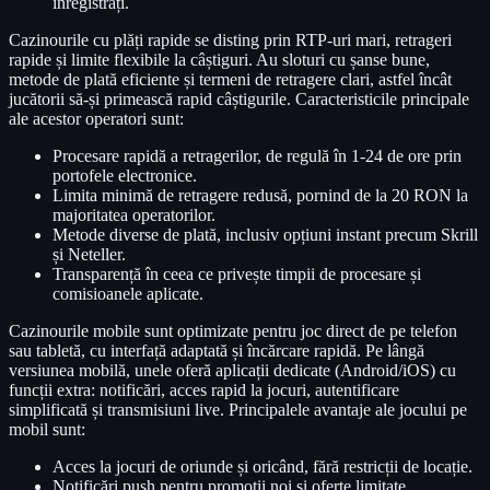
înregistrați.
Cazinourile cu plăți rapide se disting prin RTP-uri mari, retrageri
rapide și limite flexibile la câștiguri. Au sloturi cu șanse bune,
metode de plată eficiente și termeni de retragere clari, astfel încât
jucătorii să-și primească rapid câștigurile. Caracteristicile principale
ale acestor operatori sunt:
Procesare rapidă a retragerilor, de regulă în 1-24 de ore prin
portofele electronice.
Limita minimă de retragere redusă, pornind de la 20 RON la
majoritatea operatorilor.
Metode diverse de plată, inclusiv opțiuni instant precum Skrill
și Neteller.
Transparență în ceea ce privește timpii de procesare și
comisioanele aplicate.
Cazinourile mobile sunt optimizate pentru joc direct de pe telefon
sau tabletă, cu interfață adaptată și încărcare rapidă. Pe lângă
versiunea mobilă, unele oferă aplicații dedicate (Android/iOS) cu
funcții extra: notificări, acces rapid la jocuri, autentificare
simplificată și transmisiuni live. Principalele avantaje ale jocului pe
mobil sunt:
Acces la jocuri de oriunde și oricând, fără restricții de locație.
Notificări push pentru promoții noi și oferte limitate.