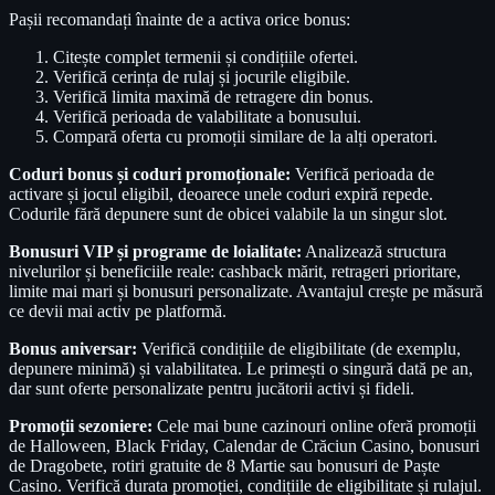
Pașii recomandați înainte de a activa orice bonus:
Citește complet termenii și condițiile ofertei.
Verifică cerința de rulaj și jocurile eligibile.
Verifică limita maximă de retragere din bonus.
Verifică perioada de valabilitate a bonusului.
Compară oferta cu promoții similare de la alți operatori.
Coduri bonus și coduri promoționale:
Verifică perioada de
activare și jocul eligibil, deoarece unele coduri expiră repede.
Codurile fără depunere sunt de obicei valabile la un singur slot.
Bonusuri VIP și programe de loialitate:
Analizează structura
nivelurilor și beneficiile reale: cashback mărit, retrageri prioritare,
limite mai mari și bonusuri personalizate. Avantajul crește pe măsură
ce devii mai activ pe platformă.
Bonus aniversar:
Verifică condițiile de eligibilitate (de exemplu,
depunere minimă) și valabilitatea. Le primești o singură dată pe an,
dar sunt oferte personalizate pentru jucătorii activi și fideli.
Promoții sezoniere:
Cele mai bune cazinouri online oferă promoții
de Halloween, Black Friday, Calendar de Crăciun Casino, bonusuri
de Dragobete, rotiri gratuite de 8 Martie sau bonusuri de Paște
Casino. Verifică durata promoției, condițiile de eligibilitate și rulajul.