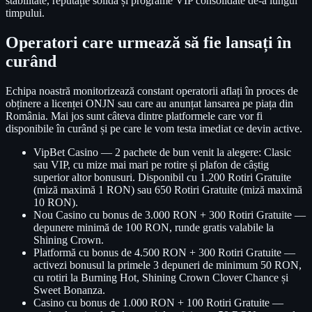
stabilitate, reputație solidă și programe VIP consolidate de-a lungul
timpului.
Operatori care urmează să fie lansați în
curând
Echipa noastră monitorizează constant operatorii aflați în proces de
obținere a licenței ONJN sau care au anunțat lansarea pe piața din
România. Mai jos sunt câteva dintre platformele care vor fi
disponibile în curând și pe care le vom testa imediat ce devin active.
VipBet Casino — 2 pachete de bun venit la alegere: Clasic
sau VIP, cu mize mai mari pe rotire și plafon de câștig
superior altor bonusuri. Disponibil cu 1.200 Rotiri Gratuite
(miză maximă 1 RON) sau 650 Rotiri Gratuite (miză maximă
10 RON).
Nou Casino cu bonus de 3.000 RON + 300 Rotiri Gratuite —
depunere minimă de 100 RON, runde gratis valabile la
Shining Crown.
Platformă cu bonus de 4.500 RON + 300 Rotiri Gratuite —
activezi bonusul la primele 3 depuneri de minimum 50 RON,
cu rotiri la Burning Hot, Shining Crown Clover Chance și
Sweet Bonanza.
Casino cu bonus de 1.000 RON + 100 Rotiri Gratuite —