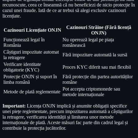
recunoscute, ceea ce înseamnă că nu beneficiezi de nicio protecție în
cazul unei fraude. Iată de ce ar trebui să alegi exclusiv cazinouri
licențiate.
Cazinouri Străine (Fără licență
Cazinouri Licențiate ONJN
ONJN)
Funcționează legal în
Nu operează legal pe piața
România
românească
Câștiguri impozitate automat
Fără impozitare automată la sursă
la retragere
Verificare identitate
Proces KYC diferit sau mai flexibil
obligatorie (KYC)
Protecție ONJN și suport în
Fără protecție din partea autorităților
limba română
române
Pot accepta criptomonede sau
Metode de plată reglementate
metode internaționale
Important:
Licența ONJN implică și anumite obligații specifice
unei piețe reglementate, precum impozitarea automată a câștigurilor
la retragere, verificarea identității și limitarea unor metode
internaționale de plată. Aceste măsuri fac parte din cadrul legal și
contribuie la protecția jucătorilor.