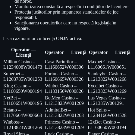
de noroc.
Monitorizarea constantă a respectării condițiilor de licențiere.
Protecția jucătorilor prin impunerea standardelor de joc
responsabil.
Sancționarea operatorilor care nu respectă legislația în
vigoare.
Lista cazinourilor cu licență ONJN activă:
Operator —
Operator — Licență
Operator — Licență
Licență
Million Casino –
Casa Pariurilor –
Maxbet Casino –
L1234008W001473
L1160652W000306
L1160661W000651
Superbet –
Fortuna Casino –
Stanleybet Casino –
L1203785W001253
L1160665W000326
L1213822W001268
King Casino –
Winbet Casino –
Excelbet Casino –
L1160650W000194
L1183150W000826
L1213823W001269
NetBet –
BetMen Casino –
Las Vegas Casino –
L1160651W000195
L1213823W001269
L121385W001291
Betano –
AdmiralBet –
Hot Spins –
L1170664W000663
L1213822W001268
L1234166W001528
Winboss –
Princess Casino –
12xBet Casino –
L1213823W001269
L1213823W001269
L1160650W000194
Royal Slots –
Luck Casino –
Player Casino –