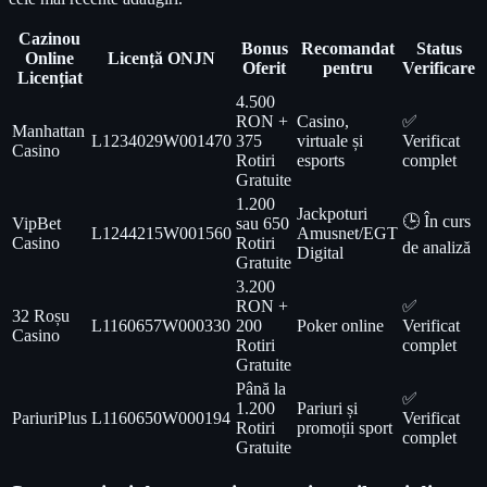
Cazinou
Bonus
Recomandat
Status
Online
Licență ONJN
Oferit
pentru
Verificare
Licențiat
4.500
RON +
Casino,
✅
Manhattan
L1234029W001470
375
virtuale și
Verificat
Casino
Rotiri
esports
complet
Gratuite
1.200
Jackpoturi
🕒 În curs
VipBet
sau 650
L1244215W001560
Amusnet/EGT
Casino
Rotiri
de analiză
Digital
Gratuite
3.200
RON +
✅
32 Roșu
L1160657W000330
200
Poker online
Verificat
Casino
Rotiri
complet
Gratuite
Până la
✅
1.200
Pariuri și
PariuriPlus
L1160650W000194
Verificat
Rotiri
promoții sport
complet
Gratuite