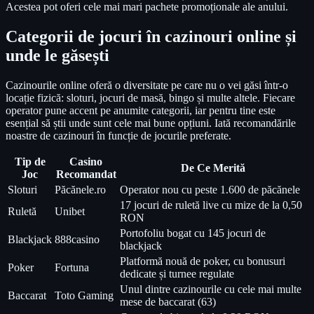
Acestea pot oferi cele mai mari pachete promoționale ale anului.
Categorii de jocuri în cazinouri online și
unde le găsești
Cazinourile online oferă o diversitate pe care nu o vei găsi într-o
locație fizică: sloturi, jocuri de masă, bingo și multe altele. Fiecare
operator pune accent pe anumite categorii, iar pentru tine este
esențial să știi unde sunt cele mai bune opțiuni. Iată recomandările
noastre de cazinouri în funcție de jocurile preferate.
Tip de
Casino
De Ce Merită
Joc
Recomandat
Sloturi
Păcănele.ro
Operator nou cu peste 1.600 de păcănele
17 jocuri de ruletă live cu mize de la 0,50
Ruletă
Unibet
RON
Portofoliu bogat cu 145 jocuri de
Blackjack
888casino
blackjack
Platformă nouă de poker, cu bonusuri
Poker
Fortuna
dedicate și turnee regulate
Unul dintre cazinourile cu cele mai multe
Baccarat
Toto Gaming
mese de baccarat (63)