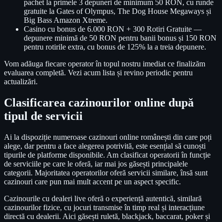
pachet la primele 3 depuneri de minimum 50 RON, cu runde
gratuite la Gates of Olympus, The Dog House Megaways și
Big Bass Amazon Xtreme.
Casino cu bonus de 6.000 RON + 300 Rotiri Gratuite —
depunere minimă de 50 RON pentru banii bonus și 150 RON
pentru rotirile extra, cu bonus de 125% la a treia depunere.
Vom adăuga fiecare operator în topul nostru imediat ce finalizăm
evaluarea completă. Vezi acum lista și revino periodic pentru
actualizări.
Clasificarea cazinourilor online după
tipul de servicii
Ai la dispoziție numeroase cazinouri online românești din care poți
alege, dar pentru a face alegerea potrivită, este esențial să cunoști
tipurile de platforme disponibile. Am clasificat operatorii în funcție
de serviciile pe care le oferă, iar mai jos găsești principalele
categorii. Majoritatea operatorilor oferă servicii similare, însă sunt
cazinouri care pun mai mult accent pe un aspect specific.
Cazinourile cu dealeri live oferă o experiență autentică, similară
cazinourilor fizice, cu jocuri transmise în timp real și interacțiune
directă cu dealerii. Aici găsești ruletă, blackjack, baccarat, poker și