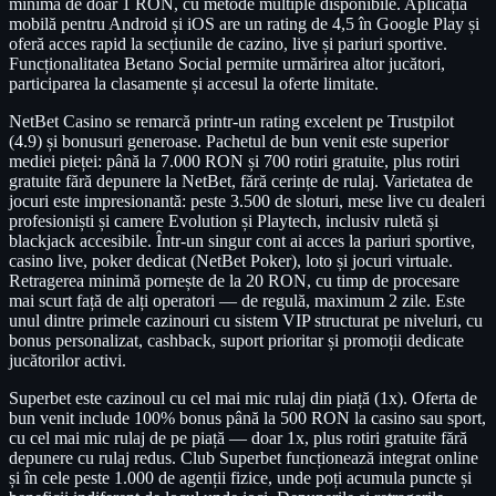
minimă de doar 1 RON, cu metode multiple disponibile. Aplicația
mobilă pentru Android și iOS are un rating de 4,5 în Google Play și
oferă acces rapid la secțiunile de cazino, live și pariuri sportive.
Funcționalitatea Betano Social permite urmărirea altor jucători,
participarea la clasamente și accesul la oferte limitate.
NetBet Casino se remarcă printr-un rating excelent pe Trustpilot
(4.9) și bonusuri generoase. Pachetul de bun venit este superior
mediei pieței: până la 7.000 RON și 700 rotiri gratuite, plus rotiri
gratuite fără depunere la NetBet, fără cerințe de rulaj. Varietatea de
jocuri este impresionantă: peste 3.500 de sloturi, mese live cu dealeri
profesioniști și camere Evolution și Playtech, inclusiv ruletă și
blackjack accesibile. Într-un singur cont ai acces la pariuri sportive,
casino live, poker dedicat (NetBet Poker), loto și jocuri virtuale.
Retragerea minimă pornește de la 20 RON, cu timp de procesare
mai scurt față de alți operatori — de regulă, maximum 2 zile. Este
unul dintre primele cazinouri cu sistem VIP structurat pe niveluri, cu
bonus personalizat, cashback, suport prioritar și promoții dedicate
jucătorilor activi.
Superbet este cazinoul cu cel mai mic rulaj din piață (1x). Oferta de
bun venit include 100% bonus până la 500 RON la casino sau sport,
cu cel mai mic rulaj de pe piață — doar 1x, plus rotiri gratuite fără
depunere cu rulaj redus. Club Superbet funcționează integrat online
și în cele peste 1.000 de agenții fizice, unde poți acumula puncte și