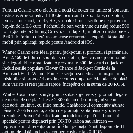
Fortuna Casino are o platformă nouă de poker cu turnee și bonusuri
dedicate. Aproximativ 3.130 de jocuri sunt disponibile, cu sloturi,
live casino, sport, Lucky Six, virtuale și noua secțiune de poker cu
buy-in de la 0,8 euro. Pachetul de bun venit vine cu rulaj redus: 500
rotiri gratuite la Shining Crown, cu rulaj x10, mult sub media pieței.
BetClub Fortuna oferă recompense recurente și experiență stabilă pe
mobil prin aplicații rapide pentru Android și iOS.
Winner Casino este ideal pentru jackpoturi și promoții săptămânale.
Are 2.460 de titluri disponibile, cu sloturi, live casino, jocuri rapide
și categorii bine organizate. Aproximativ 300 de jocuri cu jackpot
includ seriile populare Clover Chance și Jackpot Cards de la
Amusnet/EGT. Winner Fun este secțiunea dedicată mini-jocurilor,
misiunilor și provocărilor zilnice cu recompense. Metodele de plată
sunt variate și retragerile rapide, începând de la suma de 20 RON.
Winbet Casino se distinge prin cashback generos și promoții legate
de metodele de plată. Peste 2.300 de jocuri sunt organizate în
categorii intuitive, cu filtre rapide. Cashback-ul competitiv ajunge
până la 20% la casino, alături de promoții săptămânale și oferte
sezoniere. Provocările dedicate metodelor de plată — bonusuri
speciale pentru depuneri prin OKTO, Abon sau Aircash —
reprezintă un diferențiator rar întâlnit pe piață. Sunt disponibile 11
opțiuni de plată, inclusiv depuneri cash de la 20 RON.