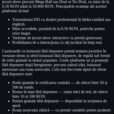
jocuri-show precum Mega Ball sau Deal or No Deal, cu mize de la
0,50 RON până la 50.000 RON. Principalele avantaje ale acestor
platforme includ:
Transmisiuni HD cu dealeri profesioniști în limba română sau
engleză.
Mize accesibile, pornind de la 0,50 RON, potrivite pentru
orice buget.
Varietate de jocuri-show interactive cu premii generoase.
Posibilitatea de a interacționa cu alți jucători în timp real.
Cazinourile cu bonusuri fără depunere permit testarea jocurilor în
versiune demo și oferă bonusuri fără depunere, de regulă sub formă
de rotiri gratuite la sloturi populare. Unele platforme au și promoții
fără depunere după înregistrare, precum cadoul zilei, bonusuri
aniversare sau roata norocului. Cele mai frecvente tipuri de oferte
fără depunere sunt:
Rotiri gratuite la verificarea contului — de obicei între 50 și
500 de runde.
Bonus în bani fără depunere — sume mici de test, de obicei
între 10 și 100 RON.
Pariuri gratuite fără depunere — disponibile la secțiunea de
sport.
Roata norocului zilnică — cu premii variabile pentru jucătorii