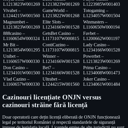
L1213823W001269
L1213823W001269
L1223985W001403
Vivabet –
GameWorld –
Totogaming –
L1244215W001560
L1213822W001268
L1234057W001504
Magnumbet –
Elite Slots –
Winmasters –
L1213823W001269
L1234166W001528
L1160650W000194
888casino –
GetsBet Casino –
Favbet –
L1160654W000324
L1173107W000815
L1200662W001197
Mr Bit –
ContiCazino –
Lady Casino –
L1213854W001295
L1173107W000815
L1234166W001528
Unibet –
Winner –
Powerbet –
L1160657W000330
L1234166W001528
L1213823W001269
Don Casino –
Bet7 –
Prima Casino –
L1234101W001500
L1234166W001528
L1234008W001473
Vlad Cazino –
Ultrabet –
Joker Casino –
L1160657W000330
L1244215W001560
L1234061W001484
Cazinouri licențiate ONJN versus
cazinouri străine fără licență
Doar operatorii care dețin licență eliberată de ONJN funcționează
legal pe teritoriul României și respectă standardele de siguranță
impuse de legislația locală. Licențele emise de alte jurisdicții nu sunt