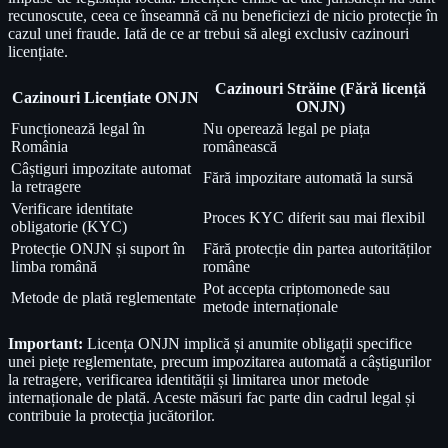
recunoscute, ceea ce înseamnă că nu beneficiezi de nicio protecție în
cazul unei fraude. Iată de ce ar trebui să alegi exclusiv cazinouri
licențiate.
Cazinouri Străine (Fără licență
Cazinouri Licențiate ONJN
ONJN)
Funcționează legal în
Nu operează legal pe piața
România
românească
Câștiguri impozitate automat
Fără impozitare automată la sursă
la retragere
Verificare identitate
Proces KYC diferit sau mai flexibil
obligatorie (KYC)
Protecție ONJN și suport în
Fără protecție din partea autorităților
limba română
române
Pot accepta criptomonede sau
Metode de plată reglementate
metode internaționale
Important:
Licența ONJN implică și anumite obligații specifice
unei piețe reglementate, precum impozitarea automată a câștigurilor
la retragere, verificarea identității și limitarea unor metode
internaționale de plată. Aceste măsuri fac parte din cadrul legal și
contribuie la protecția jucătorilor.