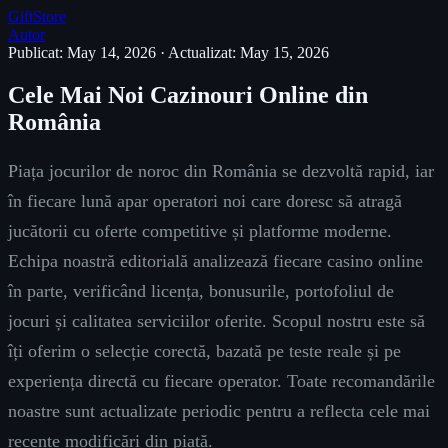
Gift
Store
Autor
Publicat: May 14, 2026
·
Actualizat: May 15, 2026
Cele Mai Noi Cazinouri Online din
România
Piața jocurilor de noroc din România se dezvoltă rapid, iar
în fiecare lună apar operatori noi care doresc să atragă
jucătorii cu oferte competitive și platforme moderne.
Echipa noastră editorială analizează fiecare casino online
în parte, verificând licența, bonusurile, portofoliul de
jocuri și calitatea serviciilor oferite. Scopul nostru este să
îți oferim o selecție corectă, bazată pe teste reale și pe
experiența directă cu fiecare operator. Toate recomandările
noastre sunt actualizate periodic pentru a reflecta cele mai
recente modificări din piață.