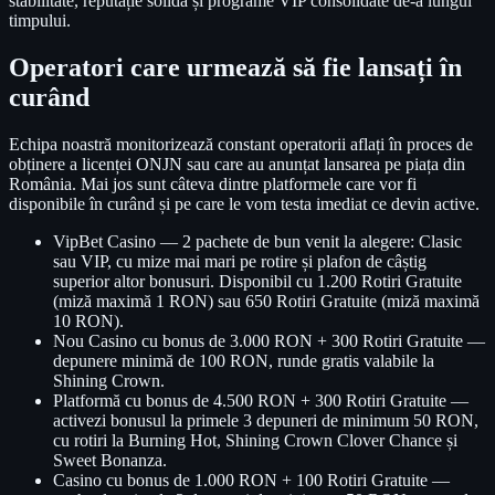
stabilitate, reputație solidă și programe VIP consolidate de-a lungul
timpului.
Operatori care urmează să fie lansați în
curând
Echipa noastră monitorizează constant operatorii aflați în proces de
obținere a licenței ONJN sau care au anunțat lansarea pe piața din
România. Mai jos sunt câteva dintre platformele care vor fi
disponibile în curând și pe care le vom testa imediat ce devin active.
VipBet Casino — 2 pachete de bun venit la alegere: Clasic
sau VIP, cu mize mai mari pe rotire și plafon de câștig
superior altor bonusuri. Disponibil cu 1.200 Rotiri Gratuite
(miză maximă 1 RON) sau 650 Rotiri Gratuite (miză maximă
10 RON).
Nou Casino cu bonus de 3.000 RON + 300 Rotiri Gratuite —
depunere minimă de 100 RON, runde gratis valabile la
Shining Crown.
Platformă cu bonus de 4.500 RON + 300 Rotiri Gratuite —
activezi bonusul la primele 3 depuneri de minimum 50 RON,
cu rotiri la Burning Hot, Shining Crown Clover Chance și
Sweet Bonanza.
Casino cu bonus de 1.000 RON + 100 Rotiri Gratuite —