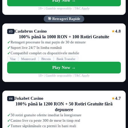
Play Now →
18+ | Gamble responsibly | T&C Apply
🎯 Retrageri Rapide
Cadabrus Casino
4.8
★
#3
100% până la 1000 RON + 100 Rotiri Gratuite
Retrageri procesate în mai puțin de 30 de minute
✓
Suport live 24/7 în limba română
✓
Compatibil complet cu dispozitivele mobile
✓
Visa
Mastercard
Bitcoin
Bank Transfer
Play Now →
18+ | Gamble responsibly | T&C Apply
Jokabet Casino
4.7
★
#4
100% până la 1200 RON + 50 Rotiri Gratuite fără
depunere
50 rotiri gratuite oferite imediat la înregistrare
✓
Casino live cu peste 300 de mese în timp real
✓
Turnee săptămânale cu premii în bani reali
✓