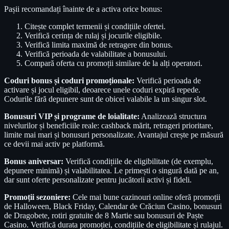
Pașii recomandați înainte de a activa orice bonus:
Citește complet termenii și condițiile ofertei.
Verifică cerința de rulaj și jocurile eligibile.
Verifică limita maximă de retragere din bonus.
Verifică perioada de valabilitate a bonusului.
Compară oferta cu promoții similare de la alți operatori.
Coduri bonus și coduri promoționale:
Verifică perioada de
activare și jocul eligibil, deoarece unele coduri expiră repede.
Codurile fără depunere sunt de obicei valabile la un singur slot.
Bonusuri VIP și programe de loialitate:
Analizează structura
nivelurilor și beneficiile reale: cashback mărit, retrageri prioritare,
limite mai mari și bonusuri personalizate. Avantajul crește pe măsură
ce devii mai activ pe platformă.
Bonus aniversar:
Verifică condițiile de eligibilitate (de exemplu,
depunere minimă) și valabilitatea. Le primești o singură dată pe an,
dar sunt oferte personalizate pentru jucătorii activi și fideli.
Promoții sezoniere:
Cele mai bune cazinouri online oferă promoții
de Halloween, Black Friday, Calendar de Crăciun Casino, bonusuri
de Dragobete, rotiri gratuite de 8 Martie sau bonusuri de Paște
Casino. Verifică durata promoției, condițiile de eligibilitate și rulajul.