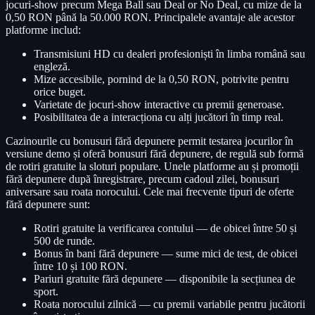
jocuri-show precum Mega Ball sau Deal or No Deal, cu mize de la
0,50 RON până la 50.000 RON. Principalele avantaje ale acestor
platforme includ:
Transmisiuni HD cu dealeri profesioniști în limba română sau
engleză.
Mize accesibile, pornind de la 0,50 RON, potrivite pentru
orice buget.
Varietate de jocuri-show interactive cu premii generoase.
Posibilitatea de a interacționa cu alți jucători în timp real.
Cazinourile cu bonusuri fără depunere permit testarea jocurilor în
versiune demo și oferă bonusuri fără depunere, de regulă sub formă
de rotiri gratuite la sloturi populare. Unele platforme au și promoții
fără depunere după înregistrare, precum cadoul zilei, bonusuri
aniversare sau roata norocului. Cele mai frecvente tipuri de oferte
fără depunere sunt:
Rotiri gratuite la verificarea contului — de obicei între 50 și
500 de runde.
Bonus în bani fără depunere — sume mici de test, de obicei
între 10 și 100 RON.
Pariuri gratuite fără depunere — disponibile la secțiunea de
sport.
Roata norocului zilnică — cu premii variabile pentru jucătorii