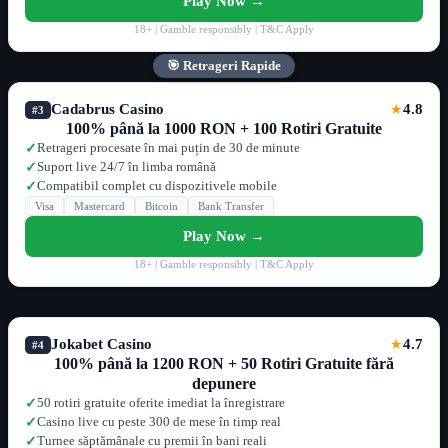
Play Now →
18+ | Gamble responsibly | T&C Apply
🎯 Retrageri Rapide
Cadabrus Casino
4.8
★
#3
100% până la 1000 RON + 100 Rotiri Gratuite
Retrageri procesate în mai puțin de 30 de minute
✓
Suport live 24/7 în limba română
✓
Compatibil complet cu dispozitivele mobile
✓
Visa
Mastercard
Bitcoin
Bank Transfer
Play Now →
18+ | Gamble responsibly | T&C Apply
Jokabet Casino
4.7
★
#4
100% până la 1200 RON + 50 Rotiri Gratuite fără
depunere
50 rotiri gratuite oferite imediat la înregistrare
✓
Casino live cu peste 300 de mese în timp real
✓
Turnee săptămânale cu premii în bani reali
✓