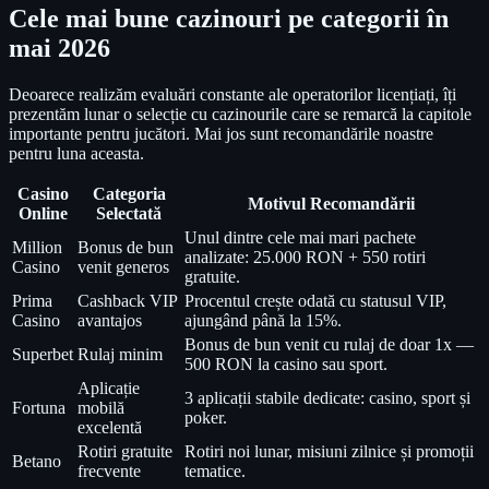
Cele mai bune cazinouri pe categorii în
mai 2026
Deoarece realizăm evaluări constante ale operatorilor licențiați, îți
prezentăm lunar o selecție cu cazinourile care se remarcă la capitole
importante pentru jucători. Mai jos sunt recomandările noastre
pentru luna aceasta.
Casino
Categoria
Motivul Recomandării
Online
Selectată
Unul dintre cele mai mari pachete
Million
Bonus de bun
analizate: 25.000 RON + 550 rotiri
Casino
venit generos
gratuite.
Prima
Cashback VIP
Procentul crește odată cu statusul VIP,
Casino
avantajos
ajungând până la 15%.
Bonus de bun venit cu rulaj de doar 1x —
Superbet
Rulaj minim
500 RON la casino sau sport.
Aplicație
3 aplicații stabile dedicate: casino, sport și
Fortuna
mobilă
poker.
excelentă
Rotiri gratuite
Rotiri noi lunar, misiuni zilnice și promoții
Betano
frecvente
tematice.