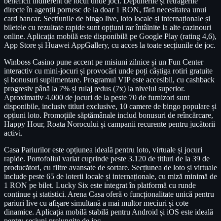
beneficii indiferent de locul unde joci. Depunerile și retragerile
directe în agenții pornesc de la doar 1 RON, fără necesitatea unui
card bancar. Secțiunile de bingo live, loto locale și internaționale și
biletele cu rezultate rapide sunt opțiuni rar întâlnite la alte cazinouri
online. Aplicația mobilă este disponibilă pe Google Play (rating 4,6),
App Store și Huawei AppGallery, cu acces la toate secțiunile de joc.
Winboss Casino pune accent pe misiuni zilnice și un Fun Center
interactiv cu mini-jocuri și provocări unde poți câștiga rotiri gratuite
și bonusuri suplimentare. Programul VIP este accesibil, cu cashback
progresiv până la 7% și rulaj redus (7x) la nivelul superior.
Aproximativ 4.000 de jocuri de la peste 70 de furnizori sunt
disponibile, inclusiv titluri exclusive, 10 camere de bingo populare și
opțiuni loto. Promoțiile săptămânale includ bonusuri de reîncărcare,
Happy Hour, Roata Norocului și campanii recurente pentru jucătorii
activi.
Casa Pariurilor este opțiunea ideală pentru loto, virtuale și jocuri
rapide. Portofoliul variat cuprinde peste 3.120 de titluri de la 39 de
producători, cu filtre avansate de sortare. Secțiunea de loto și virtuale
include peste 65 de loterii locale și internaționale, cu miză minimă de
1 RON pe bilet. Lucky Six este integrat în platformă cu runde
continue și statistici. Arena Casa oferă o funcționalitate unică pentru
pariuri live cu afișare simultană a mai multor meciuri și cote
dinamice. Aplicația mobilă stabilă pentru Android și iOS este ideală
pentru sesiuni prelungite de joc.