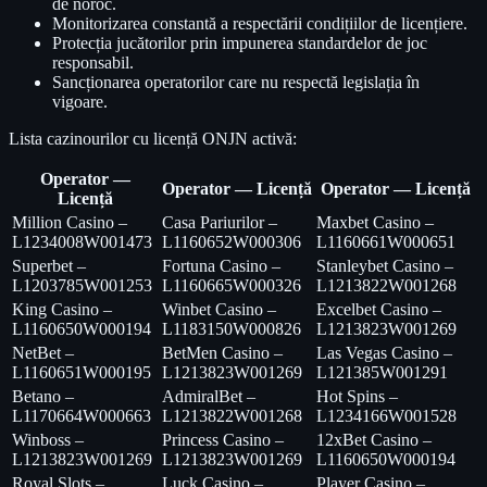
de noroc.
Monitorizarea constantă a respectării condițiilor de licențiere.
Protecția jucătorilor prin impunerea standardelor de joc
responsabil.
Sancționarea operatorilor care nu respectă legislația în
vigoare.
Lista cazinourilor cu licență ONJN activă:
Operator —
Operator — Licență
Operator — Licență
Licență
Million Casino –
Casa Pariurilor –
Maxbet Casino –
L1234008W001473
L1160652W000306
L1160661W000651
Superbet –
Fortuna Casino –
Stanleybet Casino –
L1203785W001253
L1160665W000326
L1213822W001268
King Casino –
Winbet Casino –
Excelbet Casino –
L1160650W000194
L1183150W000826
L1213823W001269
NetBet –
BetMen Casino –
Las Vegas Casino –
L1160651W000195
L1213823W001269
L121385W001291
Betano –
AdmiralBet –
Hot Spins –
L1170664W000663
L1213822W001268
L1234166W001528
Winboss –
Princess Casino –
12xBet Casino –
L1213823W001269
L1213823W001269
L1160650W000194
Royal Slots –
Luck Casino –
Player Casino –