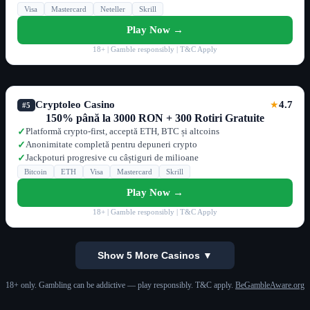
Visa
Mastercard
Neteller
Skrill
Play Now →
18+ | Gamble responsibly | T&C Apply
Cryptoleo Casino
4.7
★
#5
150% până la 3000 RON + 300 Rotiri Gratuite
Platformă crypto-first, acceptă ETH, BTC și altcoins
✓
Anonimitate completă pentru depuneri crypto
✓
Jackpoturi progresive cu câștiguri de milioane
✓
Bitcoin
ETH
Visa
Mastercard
Skrill
Play Now →
18+ | Gamble responsibly | T&C Apply
Show 5 More Casinos ▼
18+ only. Gambling can be addictive — play responsibly. T&C apply.
BeGambleAware.org