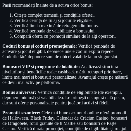
Pașii recomandați înainte de a activa orice bonus:
Citește complet termenii și condițiile ofertei.
Verifică cerința de rulaj și jocurile eligibile.
Verifică limita maximă de retragere din bonus.
Verifică perioada de valabilitate a bonusului.
Compară oferta cu promoții similare de la alți operatori.
Coduri bonus și coduri promoționale:
Verifică perioada de
activare și jocul eligibil, deoarece unele coduri expiră repede.
Codurile fără depunere sunt de obicei valabile la un singur slot.
Bonusuri VIP și programe de loialitate:
Analizează structura
nivelurilor și beneficiile reale: cashback mărit, retrageri prioritare,
limite mai mari și bonusuri personalizate. Avantajul crește pe măsură
ce devii mai activ pe platformă.
Bonus aniversar:
Verifică condițiile de eligibilitate (de exemplu,
depunere minimă) și valabilitatea. Le primești o singură dată pe an,
dar sunt oferte personalizate pentru jucătorii activi și fideli.
Promoții sezoniere:
Cele mai bune cazinouri online oferă promoții
de Halloween, Black Friday, Calendar de Crăciun Casino, bonusuri
de Dragobete, rotiri gratuite de 8 Martie sau bonusuri de Paște
Casino. Verifică durata promoției, condițiile de eligibilitate și rulajul.