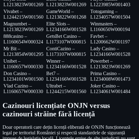
L1213823W001269
L1213823W001269
L1223985W001403
Vivabet –
GameWorld –
Totogaming –
L1244215W001560
L1213822W001268
L1234057W001504
Magnumbet –
Elite Slots –
Winmasters –
L1213823W001269
L1234166W001528
L1160650W000194
888casino –
GetsBet Casino –
Favbet –
L1160654W000324
L1173107W000815
L1200662W001197
Mr Bit –
ContiCazino –
Lady Casino –
L1213854W001295
L1173107W000815
L1234166W001528
Unibet –
Winner –
Powerbet –
L1160657W000330
L1234166W001528
L1213823W001269
Don Casino –
Bet7 –
Prima Casino –
L1234101W001500
L1234166W001528
L1234008W001473
Vlad Cazino –
Ultrabet –
Joker Casino –
L1160657W000330
L1244215W001560
L1234061W001484
Cazinouri licențiate ONJN versus
cazinouri străine fără licență
Doar operatorii care dețin licență eliberată de ONJN funcționează
legal pe teritoriul României și respectă standardele de siguranță
impuse de legislația locală. Licențele emise de alte jurisdicții nu sunt