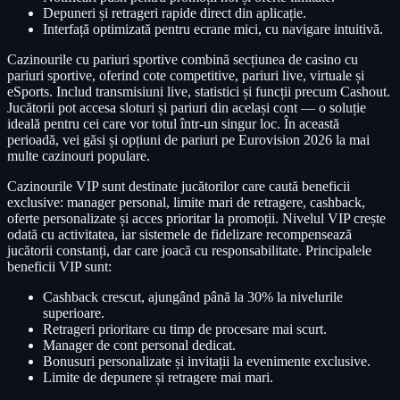
Depuneri și retrageri rapide direct din aplicație.
Interfață optimizată pentru ecrane mici, cu navigare intuitivă.
Cazinourile cu pariuri sportive combină secțiunea de casino cu
pariuri sportive, oferind cote competitive, pariuri live, virtuale și
eSports. Includ transmisiuni live, statistici și funcții precum Cashout.
Jucătorii pot accesa sloturi și pariuri din același cont — o soluție
ideală pentru cei care vor totul într-un singur loc. În această
perioadă, vei găsi și opțiuni de pariuri pe Eurovision 2026 la mai
multe cazinouri populare.
Cazinourile VIP sunt destinate jucătorilor care caută beneficii
exclusive: manager personal, limite mari de retragere, cashback,
oferte personalizate și acces prioritar la promoții. Nivelul VIP crește
odată cu activitatea, iar sistemele de fidelizare recompensează
jucătorii constanți, dar care joacă cu responsabilitate. Principalele
beneficii VIP sunt:
Cashback crescut, ajungând până la 30% la nivelurile
superioare.
Retrageri prioritare cu timp de procesare mai scurt.
Manager de cont personal dedicat.
Bonusuri personalizate și invitații la evenimente exclusive.
Limite de depunere și retragere mai mari.