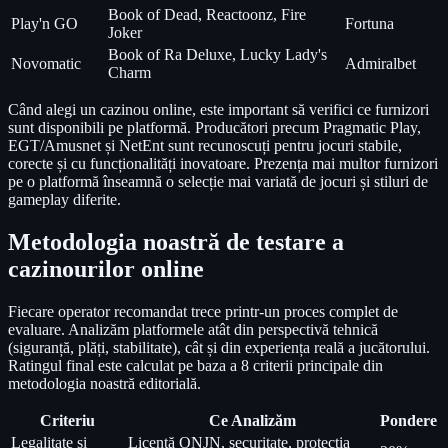
Book of Dead, Reactoonz, Fire
Play'n GO
Fortuna
Joker
Book of Ra Deluxe, Lucky Lady's
Novomatic
Admiralbet
Charm
Când alegi un cazinou online, este important să verifici ce furnizori
sunt disponibili pe platformă. Producători precum Pragmatic Play,
EGT/Amusnet și NetEnt sunt recunoscuți pentru jocuri stabile,
corecte și cu funcționalități inovatoare. Prezența mai multor furnizori
pe o platformă înseamnă o selecție mai variată de jocuri și stiluri de
gameplay diferite.
Metodologia noastră de testare a
cazinourilor online
Fiecare operator recomandat trece printr-un proces complet de
evaluare. Analizăm platformele atât din perspectivă tehnică
(siguranță, plăți, stabilitate), cât și din experiența reală a jucătorului.
Ratingul final este calculat pe baza a 8 criterii principale din
metodologia noastră editorială.
Criteriu
Ce Analizăm
Pondere
Legalitate și
Licență ONJN, securitate, protecția