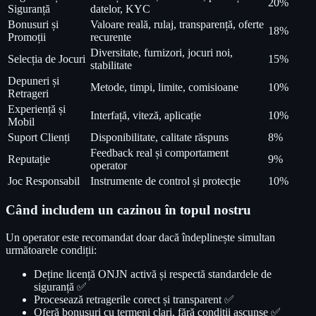
20%
Siguranță
datelor, KYC
Bonusuri și
Valoare reală, rulaj, transparență, oferte
18%
Promoții
recurente
Diversitate, furnizori, jocuri noi,
Selecția de Jocuri
15%
stabilitate
Depuneri și
Metode, timpi, limite, comisioane
10%
Retrageri
Experiență și
Interfață, viteză, aplicație
10%
Mobil
Suport Clienți
Disponibilitate, calitate răspuns
8%
Feedback real și comportament
Reputație
9%
operator
Joc Responsabil
Instrumente de control și protecție
10%
Când includem un cazinou în topul nostru
Un operator este recomandat doar dacă îndeplinește simultan
următoarele condiții:
Deține licență ONJN activă și respectă standardele de
siguranță ✅
Procesează retragerile corect și transparent ✅
Oferă bonusuri cu termeni clari, fără condiții ascunse ✅