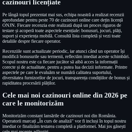
cazinouri licențiate
Pe lângă topul prezentat mai sus, echipa noastră a realizat recenzii
aprofundate pentru peste 70 de cazinouri online care dețin licență
ONJN. Fiecare recenzia este realizată după un proces riguros de
testare și acoperă toate aspectele esențiale: bonusuri, jocuri, plăți,
suport și experiența mobilă. Consultă lista completă și vezi toate
detaliile despre fiecare operator.
Recenziile sunt actualizate periodic, iar atunci când un operator își
modifică bonusurile sau termenii, reflectăm imediat aceste schimbări.
Scopul nostru este ca fiecare jucător să aibă acces la informații
corecte și de actualitate, pentru a putea lua decizii informate. Printre
aspectele pe care le evaluăm se numără calitatea suportului,
diversitatea furnizorilor de jocuri, transparența condițiilor de bonus și
rapiditatea procesării plăților.
Cele mai noi cazinouri online din 2026 pe
care le monitorizăm
Monitorizăm constant lansările de cazinouri noi din România.
Operatorii marcați „În curs de analiză" vor fi incluși în topul nostru
imediat ce finalizăm testarea completă a platformei. Mai jos găsești
cele mai recente adăugiri.