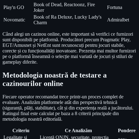
Book of Dead, Reactoonz, Fire
Play'n GO
Fortuna
Joker
Book of Ra Deluxe, Lucky Lady's
Novomatic
Admiralbet
Charm
Când alegi un cazinou online, este important să verifici ce furnizori
sunt disponibili pe platformă. Producători precum Pragmatic Play,
EGT/Amusnet și NetEnt sunt recunoscuți pentru jocuri stabile,
corecte și cu funcționalități inovatoare. Prezența mai multor furnizori
pe o platformă înseamnă o selecție mai variată de jocuri și stiluri de
gameplay diferite.
Metodologia noastră de testare a
cazinourilor online
Fiecare operator recomandat trece printr-un proces complet de
evaluare. Analizăm platformele atât din perspectivă tehnică
(siguranță, plăți, stabilitate), cât și din experiența reală a jucătorului.
Ratingul final este calculat pe baza a 8 criterii principale din
metodologia noastră editorială.
Criteriu
Ce Analizăm
Pondere
Legalitate și
Licență ONJN, securitate, protecția