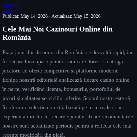
Gift
Store
Autor
Publicat: May 14, 2026
·
Actualizat: May 15, 2026
Cele Mai Noi Cazinouri Online din
România
Piața jocurilor de noroc din România se dezvoltă rapid, iar
în fiecare lună apar operatori noi care doresc să atragă
jucătorii cu oferte competitive și platforme moderne.
Echipa noastră editorială analizează fiecare casino online
în parte, verificând licența, bonusurile, portofoliul de
jocuri și calitatea serviciilor oferite. Scopul nostru este să
îți oferim o selecție corectă, bazată pe teste reale și pe
experiența directă cu fiecare operator. Toate recomandările
noastre sunt actualizate periodic pentru a reflecta cele mai
recente modificări din piață.