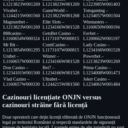
L1213823W001269
L1213823W001269
L1223985W001403
Vivabet –
GameWorld –
Totogaming –
L1244215W001560
L1213822W001268
L1234057W001504
Magnumbet –
Elite Slots –
Winmasters –
L1213823W001269
L1234166W001528
L1160650W000194
888casino –
GetsBet Casino –
Favbet –
L1160654W000324
L1173107W000815
L1200662W001197
Mr Bit –
ContiCazino –
Lady Casino –
L1213854W001295
L1173107W000815
L1234166W001528
Unibet –
Winner –
Powerbet –
L1160657W000330
L1234166W001528
L1213823W001269
Don Casino –
Bet7 –
Prima Casino –
L1234101W001500
L1234166W001528
L1234008W001473
Vlad Cazino –
Ultrabet –
Joker Casino –
L1160657W000330
L1244215W001560
L1234061W001484
Cazinouri licențiate ONJN versus
cazinouri străine fără licență
Doar operatorii care dețin licență eliberată de ONJN funcționează
legal pe teritoriul României și respectă standardele de siguranță
impuse de legislația locală. Licențele emise de alte jurisdicții nu sunt