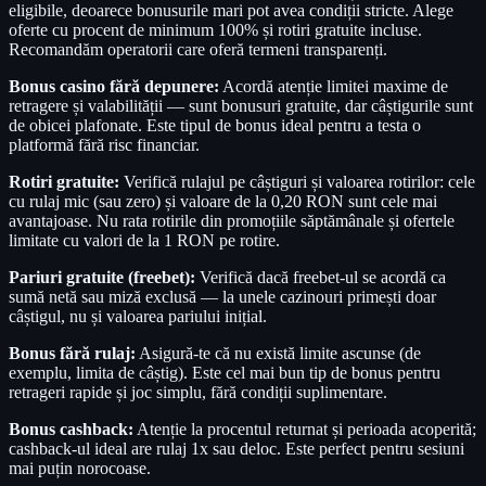
eligibile, deoarece bonusurile mari pot avea condiții stricte. Alege
oferte cu procent de minimum 100% și rotiri gratuite incluse.
Recomandăm operatorii care oferă termeni transparenți.
Bonus casino fără depunere:
Acordă atenție limitei maxime de
retragere și valabilității — sunt bonusuri gratuite, dar câștigurile sunt
de obicei plafonate. Este tipul de bonus ideal pentru a testa o
platformă fără risc financiar.
Rotiri gratuite:
Verifică rulajul pe câștiguri și valoarea rotirilor: cele
cu rulaj mic (sau zero) și valoare de la 0,20 RON sunt cele mai
avantajoase. Nu rata rotirile din promoțiile săptămânale și ofertele
limitate cu valori de la 1 RON pe rotire.
Pariuri gratuite (freebet):
Verifică dacă freebet-ul se acordă ca
sumă netă sau miză exclusă — la unele cazinouri primești doar
câștigul, nu și valoarea pariului inițial.
Bonus fără rulaj:
Asigură-te că nu există limite ascunse (de
exemplu, limita de câștig). Este cel mai bun tip de bonus pentru
retrageri rapide și joc simplu, fără condiții suplimentare.
Bonus cashback:
Atenție la procentul returnat și perioada acoperită;
cashback-ul ideal are rulaj 1x sau deloc. Este perfect pentru sesiuni
mai puțin norocoase.