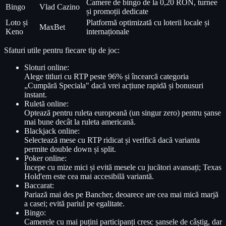
Camere de bingo de la 0,20 RON, turnee
Bingo
Vlad Cazino
și promoții dedicate
Loto și
Platformă optimizată cu loterii locale și
MaxBet
Keno
internaționale
Sfaturi utile pentru fiecare tip de joc:
Sloturi online:
Alege titluri cu RTP peste 96% și încearcă categoria
„Cumpără Speciala" dacă vrei acțiune rapidă și bonusuri
instant.
Ruletă online:
Optează pentru ruleta europeană (un singur zero) pentru șanse
mai bune decât la ruleta americană.
Blackjack online:
Selectează mese cu RTP ridicat și verifică dacă varianta
permite double down și split.
Poker online:
Începe cu mize mici și evită mesele cu jucători avansați; Texas
Hold'em este cea mai accesibilă variantă.
Baccarat:
Pariază mai des pe Bancher, deoarece are cea mai mică marjă
a casei; evită pariul pe egalitate.
Bingo:
Camerele cu mai puțini participanți cresc șansele de câștig, dar