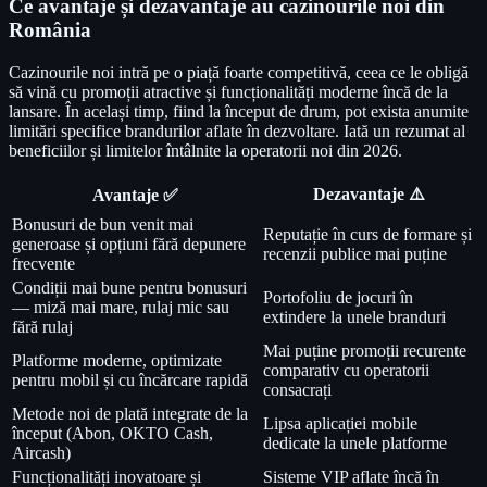
Ce avantaje și dezavantaje au cazinourile noi din
România
Cazinourile noi intră pe o piață foarte competitivă, ceea ce le obligă
să vină cu promoții atractive și funcționalități moderne încă de la
lansare. În același timp, fiind la început de drum, pot exista anumite
limitări specifice brandurilor aflate în dezvoltare. Iată un rezumat al
beneficiilor și limitelor întâlnite la operatorii noi din 2026.
Dezavantaje ⚠️
Avantaje ✅
Bonusuri de bun venit mai
Reputație în curs de formare și
generoase și opțiuni fără depunere
recenzii publice mai puține
frecvente
Condiții mai bune pentru bonusuri
Portofoliu de jocuri în
— miză mai mare, rulaj mic sau
extindere la unele branduri
fără rulaj
Mai puține promoții recurente
Platforme moderne, optimizate
comparativ cu operatorii
pentru mobil și cu încărcare rapidă
consacrați
Metode noi de plată integrate de la
Lipsa aplicației mobile
început (Abon, OKTO Cash,
dedicate la unele platforme
Aircash)
Funcționalități inovatoare și
Sisteme VIP aflate încă în