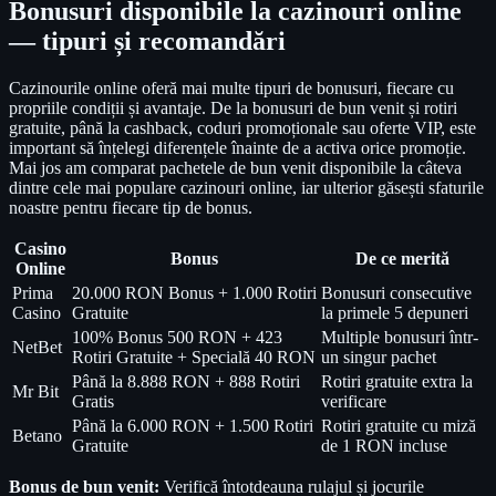
Bonusuri disponibile la cazinouri online
— tipuri și recomandări
Cazinourile online oferă mai multe tipuri de bonusuri, fiecare cu
propriile condiții și avantaje. De la bonusuri de bun venit și rotiri
gratuite, până la cashback, coduri promoționale sau oferte VIP, este
important să înțelegi diferențele înainte de a activa orice promoție.
Mai jos am comparat pachetele de bun venit disponibile la câteva
dintre cele mai populare cazinouri online, iar ulterior găsești sfaturile
noastre pentru fiecare tip de bonus.
Casino
Bonus
De ce merită
Online
Prima
20.000 RON Bonus + 1.000 Rotiri
Bonusuri consecutive
Casino
Gratuite
la primele 5 depuneri
100% Bonus 500 RON + 423
Multiple bonusuri într-
NetBet
Rotiri Gratuite + Specială 40 RON
un singur pachet
Până la 8.888 RON + 888 Rotiri
Rotiri gratuite extra la
Mr Bit
Gratis
verificare
Până la 6.000 RON + 1.500 Rotiri
Rotiri gratuite cu miză
Betano
Gratuite
de 1 RON incluse
Bonus de bun venit:
Verifică întotdeauna rulajul și jocurile