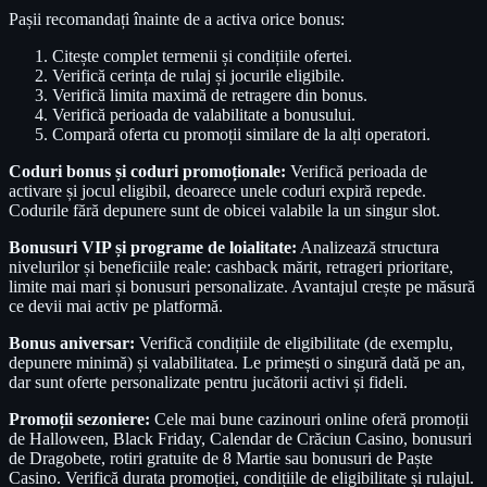
Pașii recomandați înainte de a activa orice bonus:
Citește complet termenii și condițiile ofertei.
Verifică cerința de rulaj și jocurile eligibile.
Verifică limita maximă de retragere din bonus.
Verifică perioada de valabilitate a bonusului.
Compară oferta cu promoții similare de la alți operatori.
Coduri bonus și coduri promoționale:
Verifică perioada de
activare și jocul eligibil, deoarece unele coduri expiră repede.
Codurile fără depunere sunt de obicei valabile la un singur slot.
Bonusuri VIP și programe de loialitate:
Analizează structura
nivelurilor și beneficiile reale: cashback mărit, retrageri prioritare,
limite mai mari și bonusuri personalizate. Avantajul crește pe măsură
ce devii mai activ pe platformă.
Bonus aniversar:
Verifică condițiile de eligibilitate (de exemplu,
depunere minimă) și valabilitatea. Le primești o singură dată pe an,
dar sunt oferte personalizate pentru jucătorii activi și fideli.
Promoții sezoniere:
Cele mai bune cazinouri online oferă promoții
de Halloween, Black Friday, Calendar de Crăciun Casino, bonusuri
de Dragobete, rotiri gratuite de 8 Martie sau bonusuri de Paște
Casino. Verifică durata promoției, condițiile de eligibilitate și rulajul.