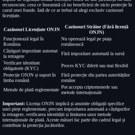
recunoscute, ceea ce înseamnă că nu beneficiezi de nicio protecție în
cazul unei fraude. Iată de ce ar trebui să alegi exclusiv cazinouri
licențiate.
Cazinouri Străine (Fără licență
Cazinouri Licențiate ONJN
ONJN)
Funcționează legal în
Nu operează legal pe piața
România
românească
Câștiguri impozitate automat
Fără impozitare automată la sursă
la retragere
Verificare identitate
Proces KYC diferit sau mai flexibil
obligatorie (KYC)
Protecție ONJN și suport în
Fără protecție din partea autorităților
limba română
române
Pot accepta criptomonede sau
Metode de plată reglementate
metode internaționale
Important:
Licența ONJN implică și anumite obligații specifice
unei piețe reglementate, precum impozitarea automată a câștigurilor
la retragere, verificarea identității și limitarea unor metode
internaționale de plată. Aceste măsuri fac parte din cadrul legal și
contribuie la protecția jucătorilor.