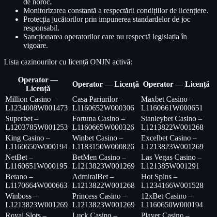
de noroc.
Monitorizarea constantă a respectării condițiilor de licențiere.
Protecția jucătorilor prin impunerea standardelor de joc
responsabil.
Sancționarea operatorilor care nu respectă legislația în
vigoare.
Lista cazinourilor cu licență ONJN activă:
Operator —
Operator — Licență
Operator — Licență
Licență
Million Casino –
Casa Pariurilor –
Maxbet Casino –
L1234008W001473
L1160652W000306
L1160661W000651
Superbet –
Fortuna Casino –
Stanleybet Casino –
L1203785W001253
L1160665W000326
L1213822W001268
King Casino –
Winbet Casino –
Excelbet Casino –
L1160650W000194
L1183150W000826
L1213823W001269
NetBet –
BetMen Casino –
Las Vegas Casino –
L1160651W000195
L1213823W001269
L121385W001291
Betano –
AdmiralBet –
Hot Spins –
L1170664W000663
L1213822W001268
L1234166W001528
Winboss –
Princess Casino –
12xBet Casino –
L1213823W001269
L1213823W001269
L1160650W000194
Royal Slots –
Luck Casino –
Player Casino –