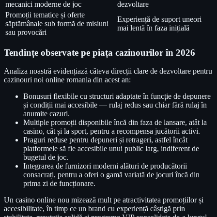
mecanici moderne de joc
dezvoltare
Promoții tematice și oferte
Experiență de suport uneori
săptămânale sub formă de misiuni
mai lentă în faza inițială
sau provocări
Tendințe observate pe piața cazinourilor în 2026
Analiza noastră evidențiază câteva direcții clare de dezvoltare pentru
cazinouri noi online romania din acest an:
Bonusuri flexibile cu structuri adaptate în funcție de depunere
și condiții mai accesibile — rulaj redus sau chiar fără rulaj în
anumite cazuri.
Multiple promoții disponibile încă din faza de lansare, atât la
casino, cât și la sport, pentru a recompensa jucătorii activi.
Praguri reduse pentru depuneri și retrageri, astfel încât
platformele să fie accesibile unui public larg, indiferent de
bugetul de joc.
Integrarea de furnizori moderni alături de producătorii
consacrați, pentru a oferi o gamă variată de jocuri încă din
prima zi de funcționare.
Un casino online nou mizează mult pe atractivitatea promoțiilor și
accesibilitate, în timp ce un brand cu experiență câștigă prin