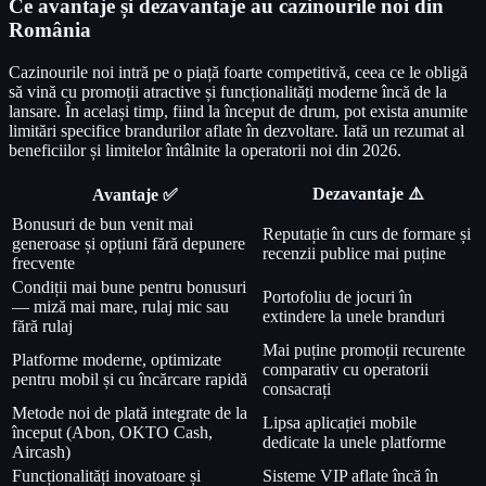
Ce avantaje și dezavantaje au cazinourile noi din
România
Cazinourile noi intră pe o piață foarte competitivă, ceea ce le obligă
să vină cu promoții atractive și funcționalități moderne încă de la
lansare. În același timp, fiind la început de drum, pot exista anumite
limitări specifice brandurilor aflate în dezvoltare. Iată un rezumat al
beneficiilor și limitelor întâlnite la operatorii noi din 2026.
Dezavantaje ⚠️
Avantaje ✅
Bonusuri de bun venit mai
Reputație în curs de formare și
generoase și opțiuni fără depunere
recenzii publice mai puține
frecvente
Condiții mai bune pentru bonusuri
Portofoliu de jocuri în
— miză mai mare, rulaj mic sau
extindere la unele branduri
fără rulaj
Mai puține promoții recurente
Platforme moderne, optimizate
comparativ cu operatorii
pentru mobil și cu încărcare rapidă
consacrați
Metode noi de plată integrate de la
Lipsa aplicației mobile
început (Abon, OKTO Cash,
dedicate la unele platforme
Aircash)
Funcționalități inovatoare și
Sisteme VIP aflate încă în