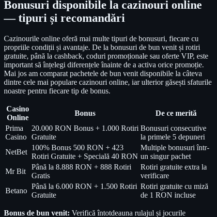
Bonusuri disponibile la cazinouri online
— tipuri și recomandări
Cazinourile online oferă mai multe tipuri de bonusuri, fiecare cu
propriile condiții și avantaje. De la bonusuri de bun venit și rotiri
gratuite, până la cashback, coduri promoționale sau oferte VIP, este
important să înțelegi diferențele înainte de a activa orice promoție.
Mai jos am comparat pachetele de bun venit disponibile la câteva
dintre cele mai populare cazinouri online, iar ulterior găsești sfaturile
noastre pentru fiecare tip de bonus.
Casino
Bonus
De ce merită
Online
Prima
20.000 RON Bonus + 1.000 Rotiri
Bonusuri consecutive
Casino
Gratuite
la primele 5 depuneri
100% Bonus 500 RON + 423
Multiple bonusuri într-
NetBet
Rotiri Gratuite + Specială 40 RON
un singur pachet
Până la 8.888 RON + 888 Rotiri
Rotiri gratuite extra la
Mr Bit
Gratis
verificare
Până la 6.000 RON + 1.500 Rotiri
Rotiri gratuite cu miză
Betano
Gratuite
de 1 RON incluse
Bonus de bun venit:
Verifică întotdeauna rulajul și jocurile