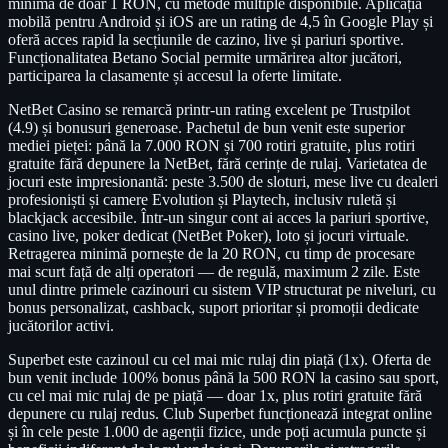
minimă de doar 1 RON, cu metode multiple disponibile. Aplicația
mobilă pentru Android și iOS are un rating de 4,5 în Google Play și
oferă acces rapid la secțiunile de cazino, live și pariuri sportive.
Funcționalitatea Betano Social permite urmărirea altor jucători,
participarea la clasamente și accesul la oferte limitate.
NetBet Casino se remarcă printr-un rating excelent pe Trustpilot
(4.9) și bonusuri generoase. Pachetul de bun venit este superior
mediei pieței: până la 7.000 RON și 700 rotiri gratuite, plus rotiri
gratuite fără depunere la NetBet, fără cerințe de rulaj. Varietatea de
jocuri este impresionantă: peste 3.500 de sloturi, mese live cu dealeri
profesioniști și camere Evolution și Playtech, inclusiv ruletă și
blackjack accesibile. Într-un singur cont ai acces la pariuri sportive,
casino live, poker dedicat (NetBet Poker), loto și jocuri virtuale.
Retragerea minimă pornește de la 20 RON, cu timp de procesare
mai scurt față de alți operatori — de regulă, maximum 2 zile. Este
unul dintre primele cazinouri cu sistem VIP structurat pe niveluri, cu
bonus personalizat, cashback, suport prioritar și promoții dedicate
jucătorilor activi.
Superbet este cazinoul cu cel mai mic rulaj din piață (1x). Oferta de
bun venit include 100% bonus până la 500 RON la casino sau sport,
cu cel mai mic rulaj de pe piață — doar 1x, plus rotiri gratuite fără
depunere cu rulaj redus. Club Superbet funcționează integrat online
și în cele peste 1.000 de agenții fizice, unde poți acumula puncte și