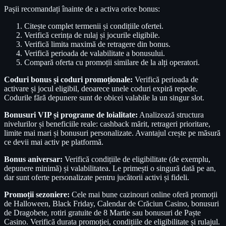
Pașii recomandați înainte de a activa orice bonus:
Citește complet termenii și condițiile ofertei.
Verifică cerința de rulaj și jocurile eligibile.
Verifică limita maximă de retragere din bonus.
Verifică perioada de valabilitate a bonusului.
Compară oferta cu promoții similare de la alți operatori.
Coduri bonus și coduri promoționale:
Verifică perioada de
activare și jocul eligibil, deoarece unele coduri expiră repede.
Codurile fără depunere sunt de obicei valabile la un singur slot.
Bonusuri VIP și programe de loialitate:
Analizează structura
nivelurilor și beneficiile reale: cashback mărit, retrageri prioritare,
limite mai mari și bonusuri personalizate. Avantajul crește pe măsură
ce devii mai activ pe platformă.
Bonus aniversar:
Verifică condițiile de eligibilitate (de exemplu,
depunere minimă) și valabilitatea. Le primești o singură dată pe an,
dar sunt oferte personalizate pentru jucătorii activi și fideli.
Promoții sezoniere:
Cele mai bune cazinouri online oferă promoții
de Halloween, Black Friday, Calendar de Crăciun Casino, bonusuri
de Dragobete, rotiri gratuite de 8 Martie sau bonusuri de Paște
Casino. Verifică durata promoției, condițiile de eligibilitate și rulajul.