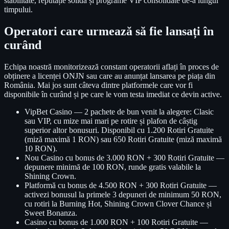
stabilitate, reputație solidă și programe VIP consolidate de-a lungul
timpului.
Operatori care urmează să fie lansați în
curând
Echipa noastră monitorizează constant operatorii aflați în proces de
obținere a licenței ONJN sau care au anunțat lansarea pe piața din
România. Mai jos sunt câteva dintre platformele care vor fi
disponibile în curând și pe care le vom testa imediat ce devin active.
VipBet Casino — 2 pachete de bun venit la alegere: Clasic
sau VIP, cu mize mai mari pe rotire și plafon de câștig
superior altor bonusuri. Disponibil cu 1.200 Rotiri Gratuite
(miză maximă 1 RON) sau 650 Rotiri Gratuite (miză maximă
10 RON).
Nou Casino cu bonus de 3.000 RON + 300 Rotiri Gratuite —
depunere minimă de 100 RON, runde gratis valabile la
Shining Crown.
Platformă cu bonus de 4.500 RON + 300 Rotiri Gratuite —
activezi bonusul la primele 3 depuneri de minimum 50 RON,
cu rotiri la Burning Hot, Shining Crown Clover Chance și
Sweet Bonanza.
Casino cu bonus de 1.000 RON + 100 Rotiri Gratuite —