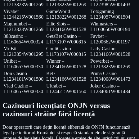
L1213823W001269
L1213823W001269
L1223985W001403
Vivabet –
GameWorld –
Totogaming –
L1244215W001560
L1213822W001268
L1234057W001504
Magnumbet –
Elite Slots –
Winmasters –
L1213823W001269
L1234166W001528
L1160650W000194
888casino –
GetsBet Casino –
Favbet –
L1160654W000324
L1173107W000815
L1200662W001197
Mr Bit –
ContiCazino –
Lady Casino –
L1213854W001295
L1173107W000815
L1234166W001528
Unibet –
Winner –
Powerbet –
L1160657W000330
L1234166W001528
L1213823W001269
Don Casino –
Bet7 –
Prima Casino –
L1234101W001500
L1234166W001528
L1234008W001473
Vlad Cazino –
Ultrabet –
Joker Casino –
L1160657W000330
L1244215W001560
L1234061W001484
Cazinouri licențiate ONJN versus
cazinouri străine fără licență
Doar operatorii care dețin licență eliberată de ONJN funcționează
legal pe teritoriul României și respectă standardele de siguranță
impuse de legislația locală. Licențele emise de alte jurisdicții nu sunt