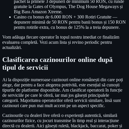
pachet la primele 3 depuneri de minimum 50 RON, cu runde
gratuite la Gates of Olympus, The Dog House Megaways și
Big Bass Amazon Xtreme.
Casino cu bonus de 6.000 RON + 300 Rotiri Gratuite —
depunere minimă de 50 RON pentru banii bonus și 150 RON
pentru rotirile extra, cu bonus de 125% la a treia depunere.
Vom adăuga fiecare operator în topul nostru imediat ce finalizăm
evaluarea completă. Vezi acum lista și revino periodic pentru
actualizări.
Clasificarea cazinourilor online după
tipul de servicii
Ai la dispoziție numeroase cazinouri online românești din care poți
alege, dar pentru a face alegerea potrivită, este esențial să cunoști
tipurile de platforme disponibile. Am clasificat operatorii în funcție
de serviciile pe care le oferă, iar mai jos găsești principalele
categorii. Majoritatea operatorilor oferă servicii similare, însă sunt
cazinouri care pun mai mult accent pe un aspect specific.
Cazinourile cu dealeri live oferă o experiență autentică, similară
cazinourilor fizice, cu jocuri transmise în timp real și interacțiune
directă cu dealerii. Aici găsești ruletă, blackjack, baccarat, poker și