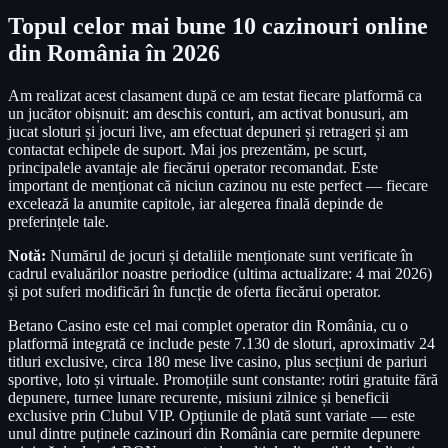
Topul celor mai bune 10 cazinouri online
din România în 2026
Am realizat acest clasament după ce am testat fiecare platformă ca
un jucător obișnuit: am deschis conturi, am activat bonusuri, am
jucat sloturi și jocuri live, am efectuat depuneri și retrageri și am
contactat echipele de suport. Mai jos prezentăm, pe scurt,
principalele avantaje ale fiecărui operator recomandat. Este
important de menționat că niciun cazinou nu este perfect — fiecare
excelează la anumite capitole, iar alegerea finală depinde de
preferințele tale.
Notă:
Numărul de jocuri și detaliile menționate sunt verificate în
cadrul evaluărilor noastre periodice (ultima actualizare: 4 mai 2026)
și pot suferi modificări în funcție de oferta fiecărui operator.
Betano Casino este cel mai complet operator din România, cu o
platformă integrată ce include peste 7.130 de sloturi, aproximativ 24
titluri exclusive, circa 180 mese live casino, plus secțiuni de pariuri
sportive, loto și virtuale. Promoțiile sunt constante: rotiri gratuite fără
depunere, turnee lunare recurente, misiuni zilnice și beneficii
exclusive prin Clubul VIP. Opțiunile de plată sunt variate — este
unul dintre puținele cazinouri din România care permite depunere