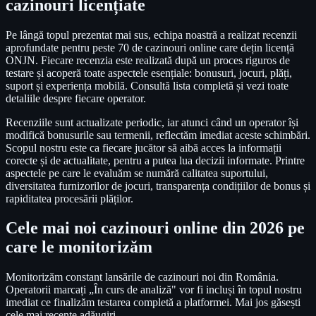
cazinouri licențiate
Pe lângă topul prezentat mai sus, echipa noastră a realizat recenzii
aprofundate pentru peste 70 de cazinouri online care dețin licență
ONJN. Fiecare recenzia este realizată după un proces riguros de
testare și acoperă toate aspectele esențiale: bonusuri, jocuri, plăți,
suport și experiența mobilă. Consultă lista completă și vezi toate
detaliile despre fiecare operator.
Recenziile sunt actualizate periodic, iar atunci când un operator își
modifică bonusurile sau termenii, reflectăm imediat aceste schimbări.
Scopul nostru este ca fiecare jucător să aibă acces la informații
corecte și de actualitate, pentru a putea lua decizii informate. Printre
aspectele pe care le evaluăm se numără calitatea suportului,
diversitatea furnizorilor de jocuri, transparența condițiilor de bonus și
rapiditatea procesării plăților.
Cele mai noi cazinouri online din 2026 pe
care le monitorizăm
Monitorizăm constant lansările de cazinouri noi din România.
Operatorii marcați „În curs de analiză" vor fi incluși în topul nostru
imediat ce finalizăm testarea completă a platformei. Mai jos găsești
cele mai recente adăugiri.