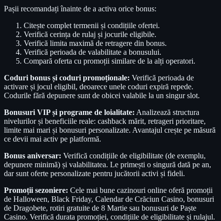
Pașii recomandați înainte de a activa orice bonus:
Citește complet termenii și condițiile ofertei.
Verifică cerința de rulaj și jocurile eligibile.
Verifică limita maximă de retragere din bonus.
Verifică perioada de valabilitate a bonusului.
Compară oferta cu promoții similare de la alți operatori.
Coduri bonus și coduri promoționale:
Verifică perioada de
activare și jocul eligibil, deoarece unele coduri expiră repede.
Codurile fără depunere sunt de obicei valabile la un singur slot.
Bonusuri VIP și programe de loialitate:
Analizează structura
nivelurilor și beneficiile reale: cashback mărit, retrageri prioritare,
limite mai mari și bonusuri personalizate. Avantajul crește pe măsură
ce devii mai activ pe platformă.
Bonus aniversar:
Verifică condițiile de eligibilitate (de exemplu,
depunere minimă) și valabilitatea. Le primești o singură dată pe an,
dar sunt oferte personalizate pentru jucătorii activi și fideli.
Promoții sezoniere:
Cele mai bune cazinouri online oferă promoții
de Halloween, Black Friday, Calendar de Crăciun Casino, bonusuri
de Dragobete, rotiri gratuite de 8 Martie sau bonusuri de Paște
Casino. Verifică durata promoției, condițiile de eligibilitate și rulajul.