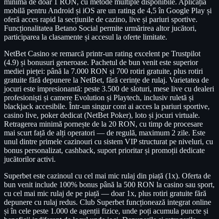
minimă de doar 1 RON, cu metode multiple disponibile. Aplicația
mobilă pentru Android și iOS are un rating de 4,5 în Google Play și
oferă acces rapid la secțiunile de cazino, live și pariuri sportive.
Funcționalitatea Betano Social permite urmărirea altor jucători,
participarea la clasamente și accesul la oferte limitate.
NetBet Casino se remarcă printr-un rating excelent pe Trustpilot
(4.9) și bonusuri generoase. Pachetul de bun venit este superior
mediei pieței: până la 7.000 RON și 700 rotiri gratuite, plus rotiri
gratuite fără depunere la NetBet, fără cerințe de rulaj. Varietatea de
jocuri este impresionantă: peste 3.500 de sloturi, mese live cu dealeri
profesioniști și camere Evolution și Playtech, inclusiv ruletă și
blackjack accesibile. Într-un singur cont ai acces la pariuri sportive,
casino live, poker dedicat (NetBet Poker), loto și jocuri virtuale.
Retragerea minimă pornește de la 20 RON, cu timp de procesare
mai scurt față de alți operatori — de regulă, maximum 2 zile. Este
unul dintre primele cazinouri cu sistem VIP structurat pe niveluri, cu
bonus personalizat, cashback, suport prioritar și promoții dedicate
jucătorilor activi.
Superbet este cazinoul cu cel mai mic rulaj din piață (1x). Oferta de
bun venit include 100% bonus până la 500 RON la casino sau sport,
cu cel mai mic rulaj de pe piață — doar 1x, plus rotiri gratuite fără
depunere cu rulaj redus. Club Superbet funcționează integrat online
și în cele peste 1.000 de agenții fizice, unde poți acumula puncte și