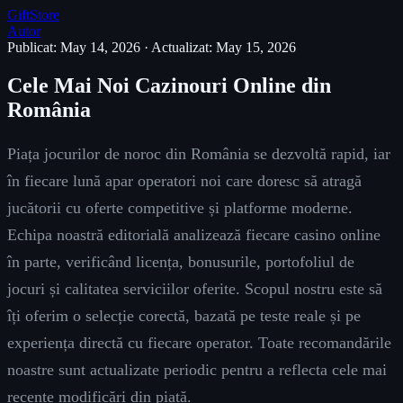
Gift
Store
Autor
Publicat: May 14, 2026
·
Actualizat: May 15, 2026
Cele Mai Noi Cazinouri Online din
România
Piața jocurilor de noroc din România se dezvoltă rapid, iar
în fiecare lună apar operatori noi care doresc să atragă
jucătorii cu oferte competitive și platforme moderne.
Echipa noastră editorială analizează fiecare casino online
în parte, verificând licența, bonusurile, portofoliul de
jocuri și calitatea serviciilor oferite. Scopul nostru este să
îți oferim o selecție corectă, bazată pe teste reale și pe
experiența directă cu fiecare operator. Toate recomandările
noastre sunt actualizate periodic pentru a reflecta cele mai
recente modificări din piață.