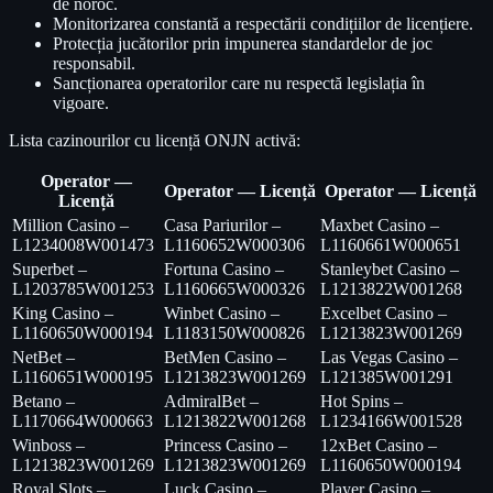
de noroc.
Monitorizarea constantă a respectării condițiilor de licențiere.
Protecția jucătorilor prin impunerea standardelor de joc
responsabil.
Sancționarea operatorilor care nu respectă legislația în
vigoare.
Lista cazinourilor cu licență ONJN activă:
Operator —
Operator — Licență
Operator — Licență
Licență
Million Casino –
Casa Pariurilor –
Maxbet Casino –
L1234008W001473
L1160652W000306
L1160661W000651
Superbet –
Fortuna Casino –
Stanleybet Casino –
L1203785W001253
L1160665W000326
L1213822W001268
King Casino –
Winbet Casino –
Excelbet Casino –
L1160650W000194
L1183150W000826
L1213823W001269
NetBet –
BetMen Casino –
Las Vegas Casino –
L1160651W000195
L1213823W001269
L121385W001291
Betano –
AdmiralBet –
Hot Spins –
L1170664W000663
L1213822W001268
L1234166W001528
Winboss –
Princess Casino –
12xBet Casino –
L1213823W001269
L1213823W001269
L1160650W000194
Royal Slots –
Luck Casino –
Player Casino –