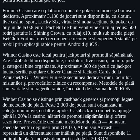
Fortuna Casino are o platformă nouă de poker cu turnee și bonusuri
dedicate. Aproximativ 3.130 de jocuri sunt disponibile, cu sloturi,
live casino, sport, Lucky Six, virtuale și noua secțiune de poker cu
buy-in de la 0,8 euro. Pachetul de bun venit vine cu rulaj redus: 500
rotiri gratuite la Shining Crown, cu rulaj x10, mult sub media pieței.
BetClub Fortuna oferă recompense recurente și experiență stabilă pe
mobil prin aplicații rapide pentru Android și iOS.
Winner Casino este ideal pentru jackpoturi și promoții săptămânale.
Are 2.460 de titluri disponibile, cu sloturi, live casino, jocuri rapide
și categorii bine organizate. Aproximativ 300 de jocuri cu jackpot
includ seriile populare Clover Chance și Jackpot Cards de la
Amusnet/EGT. Winner Fun este secțiunea dedicată mini-jocurilor,
misiunilor și provocărilor zilnice cu recompense. Metodele de plată
sunt variate și retragerile rapide, începând de la suma de 20 RON.
Winbet Casino se distinge prin cashback generos și promoții legate
de metodele de plată. Peste 2.300 de jocuri sunt organizate în
categorii intuitive, cu filtre rapide. Cashback-ul competitiv ajunge
până la 20% la casino, alături de promoții săptămânale și oferte
sezoniere. Provocările dedicate metodelor de plată — bonusuri
speciale pentru depuneri prin OKTO, Abon sau Aircash —
reprezintă un diferențiator rar întâlnit pe piață. Sunt disponibile 11
opțiuni de plată, inclusiv depuneri cash de la 20 RON.