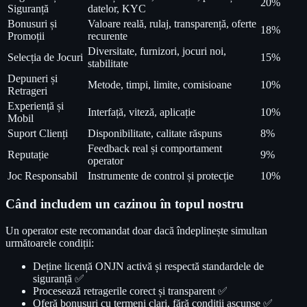
20%
Siguranță
datelor, KYC
Bonusuri și
Valoare reală, rulaj, transparență, oferte
18%
Promoții
recurente
Diversitate, furnizori, jocuri noi,
Selecția de Jocuri
15%
stabilitate
Depuneri și
Metode, timpi, limite, comisioane
10%
Retrageri
Experiență și
Interfață, viteză, aplicație
10%
Mobil
Suport Clienți
Disponibilitate, calitate răspuns
8%
Feedback real și comportament
Reputație
9%
operator
Joc Responsabil
Instrumente de control și protecție
10%
Când includem un cazinou în topul nostru
Un operator este recomandat doar dacă îndeplinește simultan
următoarele condiții:
Deține licență ONJN activă și respectă standardele de
siguranță ✅
Procesează retragerile corect și transparent ✅
Oferă bonusuri cu termeni clari, fără condiții ascunse ✅