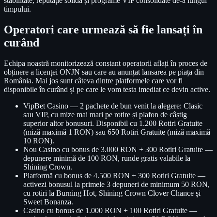
stabilitate, reputație solidă și programe VIP consolidate de-a lungul
timpului.
Operatori care urmează să fie lansați în
curând
Echipa noastră monitorizează constant operatorii aflați în proces de
obținere a licenței ONJN sau care au anunțat lansarea pe piața din
România. Mai jos sunt câteva dintre platformele care vor fi
disponibile în curând și pe care le vom testa imediat ce devin active.
VipBet Casino — 2 pachete de bun venit la alegere: Clasic
sau VIP, cu mize mai mari pe rotire și plafon de câștig
superior altor bonusuri. Disponibil cu 1.200 Rotiri Gratuite
(miză maximă 1 RON) sau 650 Rotiri Gratuite (miză maximă
10 RON).
Nou Casino cu bonus de 3.000 RON + 300 Rotiri Gratuite —
depunere minimă de 100 RON, runde gratis valabile la
Shining Crown.
Platformă cu bonus de 4.500 RON + 300 Rotiri Gratuite —
activezi bonusul la primele 3 depuneri de minimum 50 RON,
cu rotiri la Burning Hot, Shining Crown Clover Chance și
Sweet Bonanza.
Casino cu bonus de 1.000 RON + 100 Rotiri Gratuite —