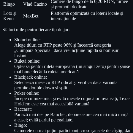
Camere de bingo de la 0,20 RON, turnee
Bingo
Vlad Cazino
și promoții dedicate
Loto și
Platformă optimizată cu loterii locale și
MaxBet
Keno
internaționale
Sfaturi utile pentru fiecare tip de joc:
Sloturi online:
Alege titluri cu RTP peste 96% și încearcă categoria
„Cumpără Speciala" dacă vrei acțiune rapidă și bonusuri
instant.
Ruletă online:
Optează pentru ruleta europeană (un singur zero) pentru șanse
mai bune decât la ruleta americană.
Blackjack online:
Selectează mese cu RTP ridicat și verifică dacă varianta
permite double down și split.
Poker online:
Începe cu mize mici și evită mesele cu jucători avansați; Texas
Hold'em este cea mai accesibilă variantă.
Baccarat:
Pariază mai des pe Bancher, deoarece are cea mai mică marjă
a casei; evită pariul pe egalitate.
Bingo:
Camerele cu mai puțini participanți cresc șansele de câștig, dar