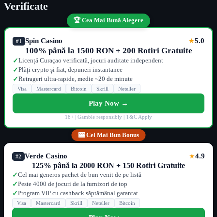
Verificate
🏆 Cea Mai Bună Alegere
Spin Casino
5.0
★
#1
100% până la 1500 RON + 200 Rotiri Gratuite
Licență Curaçao verificată, jocuri auditate independent
✓
Plăți crypto și fiat, depuneri instantanee
✓
Retrageri ultra-rapide, medie ~20 de minute
✓
Visa
Mastercard
Bitcoin
Skrill
Neteller
Play Now →
18+ | Gamble responsibly | T&C Apply
🎰 Cel Mai Bun Bonus
Verde Casino
4.9
★
#2
125% până la 2000 RON + 150 Rotiri Gratuite
Cel mai generos pachet de bun venit de pe listă
✓
Peste 4000 de jocuri de la furnizori de top
✓
Program VIP cu cashback săptămânal garantat
✓
Visa
Mastercard
Skrill
Neteller
Bitcoin