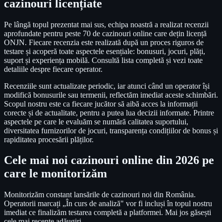
cazinouri licențiate
Pe lângă topul prezentat mai sus, echipa noastră a realizat recenzii
aprofundate pentru peste 70 de cazinouri online care dețin licență
ONJN. Fiecare recenzia este realizată după un proces riguros de
testare și acoperă toate aspectele esențiale: bonusuri, jocuri, plăți,
suport și experiența mobilă. Consultă lista completă și vezi toate
detaliile despre fiecare operator.
Recenziile sunt actualizate periodic, iar atunci când un operator își
modifică bonusurile sau termenii, reflectăm imediat aceste schimbări.
Scopul nostru este ca fiecare jucător să aibă acces la informații
corecte și de actualitate, pentru a putea lua decizii informate. Printre
aspectele pe care le evaluăm se numără calitatea suportului,
diversitatea furnizorilor de jocuri, transparența condițiilor de bonus și
rapiditatea procesării plăților.
Cele mai noi cazinouri online din 2026 pe
care le monitorizăm
Monitorizăm constant lansările de cazinouri noi din România.
Operatorii marcați „În curs de analiză" vor fi incluși în topul nostru
imediat ce finalizăm testarea completă a platformei. Mai jos găsești
cele mai recente adăugiri.