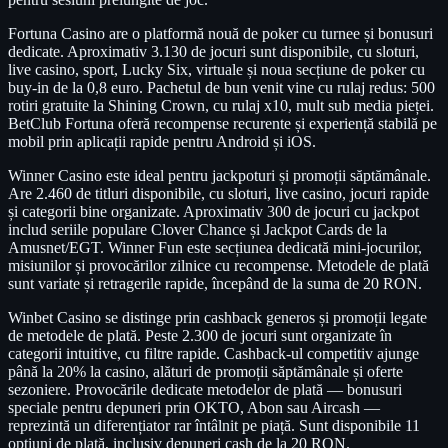
Fortuna Casino are o platformă nouă de poker cu turnee și bonusuri
dedicate. Aproximativ 3.130 de jocuri sunt disponibile, cu sloturi,
live casino, sport, Lucky Six, virtuale și noua secțiune de poker cu
buy-in de la 0,8 euro. Pachetul de bun venit vine cu rulaj redus: 500
rotiri gratuite la Shining Crown, cu rulaj x10, mult sub media pieței.
BetClub Fortuna oferă recompense recurente și experiență stabilă pe
mobil prin aplicații rapide pentru Android și iOS.
Winner Casino este ideal pentru jackpoturi și promoții săptămânale.
Are 2.460 de titluri disponibile, cu sloturi, live casino, jocuri rapide
și categorii bine organizate. Aproximativ 300 de jocuri cu jackpot
includ seriile populare Clover Chance și Jackpot Cards de la
Amusnet/EGT. Winner Fun este secțiunea dedicată mini-jocurilor,
misiunilor și provocărilor zilnice cu recompense. Metodele de plată
sunt variate și retragerile rapide, începând de la suma de 20 RON.
Winbet Casino se distinge prin cashback generos și promoții legate
de metodele de plată. Peste 2.300 de jocuri sunt organizate în
categorii intuitive, cu filtre rapide. Cashback-ul competitiv ajunge
până la 20% la casino, alături de promoții săptămânale și oferte
sezoniere. Provocările dedicate metodelor de plată — bonusuri
speciale pentru depuneri prin OKTO, Abon sau Aircash —
reprezintă un diferențiator rar întâlnit pe piață. Sunt disponibile 11
opțiuni de plată, inclusiv depuneri cash de la 20 RON.