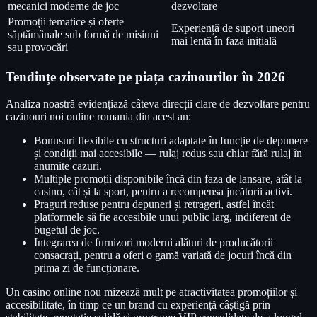
mecanici moderne de joc
dezvoltare
Promoții tematice și oferte
Experiență de suport uneori
săptămânale sub formă de misiuni
mai lentă în faza inițială
sau provocări
Tendințe observate pe piața cazinourilor în 2026
Analiza noastră evidențiază câteva direcții clare de dezvoltare pentru
cazinouri noi online romania din acest an:
Bonusuri flexibile cu structuri adaptate în funcție de depunere
și condiții mai accesibile — rulaj redus sau chiar fără rulaj în
anumite cazuri.
Multiple promoții disponibile încă din faza de lansare, atât la
casino, cât și la sport, pentru a recompensa jucătorii activi.
Praguri reduse pentru depuneri și retrageri, astfel încât
platformele să fie accesibile unui public larg, indiferent de
bugetul de joc.
Integrarea de furnizori moderni alături de producătorii
consacrați, pentru a oferi o gamă variată de jocuri încă din
prima zi de funcționare.
Un casino online nou mizează mult pe atractivitatea promoțiilor și
accesibilitate, în timp ce un brand cu experiență câștigă prin