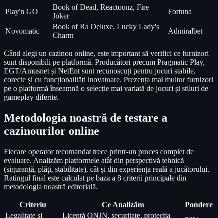
Book of Dead, Reactoonz, Fire
Play'n GO
Fortuna
Joker
Book of Ra Deluxe, Lucky Lady's
Novomatic
Admiralbet
Charm
Când alegi un cazinou online, este important să verifici ce furnizori
sunt disponibili pe platformă. Producători precum Pragmatic Play,
EGT/Amusnet și NetEnt sunt recunoscuți pentru jocuri stabile,
corecte și cu funcționalități inovatoare. Prezența mai multor furnizori
pe o platformă înseamnă o selecție mai variată de jocuri și stiluri de
gameplay diferite.
Metodologia noastră de testare a
cazinourilor online
Fiecare operator recomandat trece printr-un proces complet de
evaluare. Analizăm platformele atât din perspectivă tehnică
(siguranță, plăți, stabilitate), cât și din experiența reală a jucătorului.
Ratingul final este calculat pe baza a 8 criterii principale din
metodologia noastră editorială.
Criteriu
Ce Analizăm
Pondere
Legalitate și
Licență ONJN, securitate, protecția