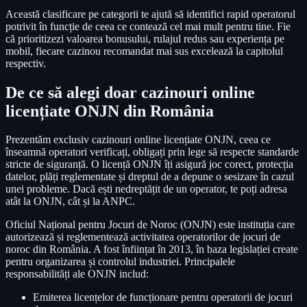
Această clasificare pe categorii te ajută să identifici rapid operatorul
potrivit în funcție de ceea ce contează cel mai mult pentru tine. Fie
că prioritizezi valoarea bonusului, rulajul redus sau experiența pe
mobil, fiecare cazinou recomandat mai sus excelează la capitolul
respectiv.
De ce să alegi doar cazinouri online
licențiate ONJN din România
Prezentăm exclusiv cazinouri online licențiate ONJN, ceea ce
înseamnă operatori verificați, obligați prin lege să respecte standarde
stricte de siguranță. O licență ONJN îți asigură joc corect, protecția
datelor, plăți reglementate și dreptul de a depune o sesizare în cazul
unei probleme. Dacă ești nedreptățit de un operator, te poți adresa
atât la ONJN, cât și la ANPC.
Oficiul Național pentru Jocuri de Noroc (ONJN) este instituția care
autorizează și reglementează activitatea operatorilor de jocuri de
noroc din România. A fost înființat în 2013, în baza legislației create
pentru organizarea și controlul industriei. Principalele
responsabilități ale ONJN includ:
Emiterea licențelor de funcționare pentru operatorii de jocuri