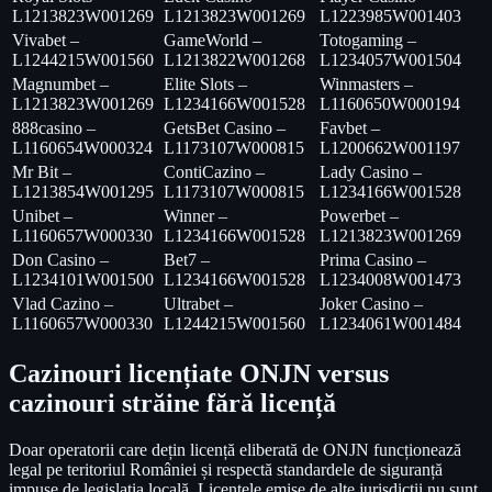
L1213823W001269
L1213823W001269
L1223985W001403
Vivabet –
GameWorld –
Totogaming –
L1244215W001560
L1213822W001268
L1234057W001504
Magnumbet –
Elite Slots –
Winmasters –
L1213823W001269
L1234166W001528
L1160650W000194
888casino –
GetsBet Casino –
Favbet –
L1160654W000324
L1173107W000815
L1200662W001197
Mr Bit –
ContiCazino –
Lady Casino –
L1213854W001295
L1173107W000815
L1234166W001528
Unibet –
Winner –
Powerbet –
L1160657W000330
L1234166W001528
L1213823W001269
Don Casino –
Bet7 –
Prima Casino –
L1234101W001500
L1234166W001528
L1234008W001473
Vlad Cazino –
Ultrabet –
Joker Casino –
L1160657W000330
L1244215W001560
L1234061W001484
Cazinouri licențiate ONJN versus
cazinouri străine fără licență
Doar operatorii care dețin licență eliberată de ONJN funcționează
legal pe teritoriul României și respectă standardele de siguranță
impuse de legislația locală. Licențele emise de alte jurisdicții nu sunt