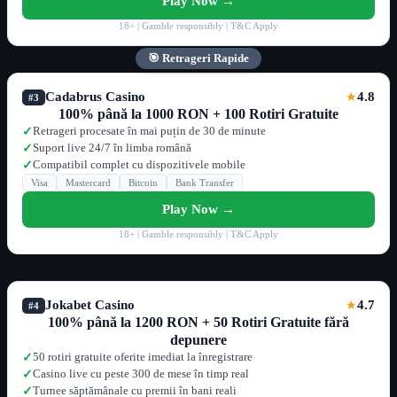
Play Now →
18+ | Gamble responsibly | T&C Apply
🎯 Retrageri Rapide
Cadabrus Casino
4.8
★
#3
100% până la 1000 RON + 100 Rotiri Gratuite
Retrageri procesate în mai puțin de 30 de minute
✓
Suport live 24/7 în limba română
✓
Compatibil complet cu dispozitivele mobile
✓
Visa
Mastercard
Bitcoin
Bank Transfer
Play Now →
18+ | Gamble responsibly | T&C Apply
Jokabet Casino
4.7
★
#4
100% până la 1200 RON + 50 Rotiri Gratuite fără
depunere
50 rotiri gratuite oferite imediat la înregistrare
✓
Casino live cu peste 300 de mese în timp real
✓
Turnee săptămânale cu premii în bani reali
✓