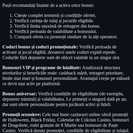
Pașii recomandați înainte de a activa orice bonus:
Citește complet termenii și condițiile ofertei.
Verifică cerința de rulaj și jocurile eligibile.
Verifică limita maximă de retragere din bonus.
Verifică perioada de valabilitate a bonusului.
Compară oferta cu promoții similare de la alți operatori.
Coduri bonus și coduri promoționale:
Verifică perioada de
activare și jocul eligibil, deoarece unele coduri expiră repede.
Codurile fără depunere sunt de obicei valabile la un singur slot.
Bonusuri VIP și programe de loialitate:
Analizează structura
nivelurilor și beneficiile reale: cashback mărit, retrageri prioritare,
limite mai mari și bonusuri personalizate. Avantajul crește pe măsură
ce devii mai activ pe platformă.
Bonus aniversar:
Verifică condițiile de eligibilitate (de exemplu,
depunere minimă) și valabilitatea. Le primești o singură dată pe an,
dar sunt oferte personalizate pentru jucătorii activi și fideli.
Promoții sezoniere:
Cele mai bune cazinouri online oferă promoții
de Halloween, Black Friday, Calendar de Crăciun Casino, bonusuri
de Dragobete, rotiri gratuite de 8 Martie sau bonusuri de Paște
Casino. Verifică durata promoției, condițiile de eligibilitate și rulajul.