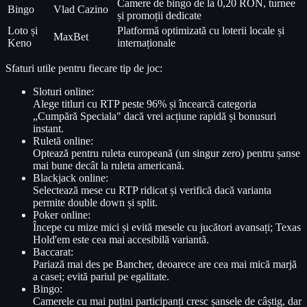
Camere de bingo de la 0,20 RON, turnee
Bingo
Vlad Cazino
și promoții dedicate
Loto și
Platformă optimizată cu loterii locale și
MaxBet
Keno
internaționale
Sfaturi utile pentru fiecare tip de joc:
Sloturi online:
Alege titluri cu RTP peste 96% și încearcă categoria
„Cumpără Speciala" dacă vrei acțiune rapidă și bonusuri
instant.
Ruletă online:
Optează pentru ruleta europeană (un singur zero) pentru șanse
mai bune decât la ruleta americană.
Blackjack online:
Selectează mese cu RTP ridicat și verifică dacă varianta
permite double down și split.
Poker online:
Începe cu mize mici și evită mesele cu jucători avansați; Texas
Hold'em este cea mai accesibilă variantă.
Baccarat:
Pariază mai des pe Bancher, deoarece are cea mai mică marjă
a casei; evită pariul pe egalitate.
Bingo:
Camerele cu mai puțini participanți cresc șansele de câștig, dar