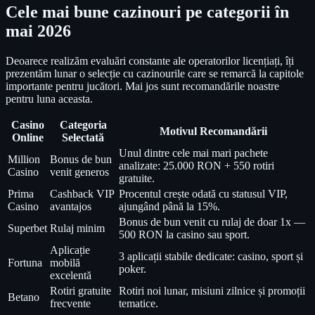
Cele mai bune cazinouri pe categorii în
mai 2026
Deoarece realizăm evaluări constante ale operatorilor licențiați, îți
prezentăm lunar o selecție cu cazinourile care se remarcă la capitole
importante pentru jucători. Mai jos sunt recomandările noastre
pentru luna aceasta.
Casino
Categoria
Motivul Recomandării
Online
Selectată
Unul dintre cele mai mari pachete
Million
Bonus de bun
analizate: 25.000 RON + 550 rotiri
Casino
venit generos
gratuite.
Prima
Cashback VIP
Procentul crește odată cu statusul VIP,
Casino
avantajos
ajungând până la 15%.
Bonus de bun venit cu rulaj de doar 1x —
Superbet
Rulaj minim
500 RON la casino sau sport.
Aplicație
3 aplicații stabile dedicate: casino, sport și
Fortuna
mobilă
poker.
excelentă
Rotiri gratuite
Rotiri noi lunar, misiuni zilnice și promoții
Betano
frecvente
tematice.