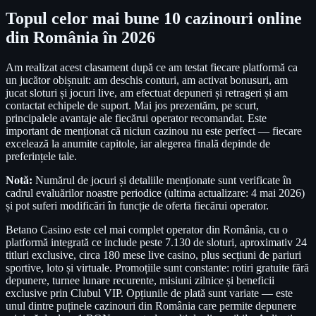
Topul celor mai bune 10 cazinouri online
din România în 2026
Am realizat acest clasament după ce am testat fiecare platformă ca
un jucător obișnuit: am deschis conturi, am activat bonusuri, am
jucat sloturi și jocuri live, am efectuat depuneri și retrageri și am
contactat echipele de suport. Mai jos prezentăm, pe scurt,
principalele avantaje ale fiecărui operator recomandat. Este
important de menționat că niciun cazinou nu este perfect — fiecare
excelează la anumite capitole, iar alegerea finală depinde de
preferințele tale.
Notă:
Numărul de jocuri și detaliile menționate sunt verificate în
cadrul evaluărilor noastre periodice (ultima actualizare: 4 mai 2026)
și pot suferi modificări în funcție de oferta fiecărui operator.
Betano Casino este cel mai complet operator din România, cu o
platformă integrată ce include peste 7.130 de sloturi, aproximativ 24
titluri exclusive, circa 180 mese live casino, plus secțiuni de pariuri
sportive, loto și virtuale. Promoțiile sunt constante: rotiri gratuite fără
depunere, turnee lunare recurente, misiuni zilnice și beneficii
exclusive prin Clubul VIP. Opțiunile de plată sunt variate — este
unul dintre puținele cazinouri din România care permite depunere