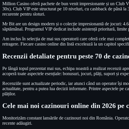
Million Casino oferă pachete de bun venit impresionante și un Club V
30x). Club VIP este structurat pe 10 niveluri, cu cashback de până la
recurente pentru sloturi.
Mr Bit are un design modern și o colecție impresionantă de jocuri: 4.640 
săptămânal. Programul VIP dedicat include asistență prioritară, limite 
Am inclus în selecția de mai sus operatorii care oferă cele mai complete
retragere. Fiecare casino online din listă excelează la un capitol specifi
Recenzii detaliate pentru peste 70 de cazino
Pe lângă topul prezentat mai sus, echipa noastră a realizat recenzii ap
acoperă toate aspectele esențiale: bonusuri, jocuri, plăți, suport și expe
Recenziile sunt actualizate periodic, iar atunci când un operator își mo
actualitate, pentru a putea lua decizii informate. Printre aspectele pe c
plăților.
Cele mai noi cazinouri online din 2026 pe 
Monitorizăm constant lansările de cazinouri noi din România. Operatorii
recente adăugiri.