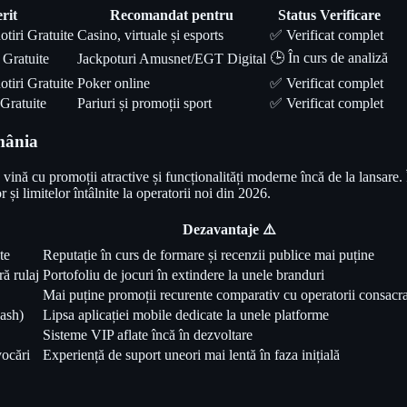
rit
Recomandat pentru
Status Verificare
iri Gratuite
Casino, virtuale și esports
✅ Verificat complet
🕒 În curs de analiză
 Gratuite
Jackpoturi Amusnet/EGT Digital
iri Gratuite
Poker online
✅ Verificat complet
 Gratuite
Pariuri și promoții sport
✅ Verificat complet
mânia
 vină cu promoții atractive și funcționalități moderne încă de la lansare. 
 și limitelor întâlnite la operatorii noi din 2026.
Dezavantaje ⚠️
te
Reputație în curs de formare și recenzii publice mai puține
ă rulaj
Portofoliu de jocuri în extindere la unele branduri
Mai puține promoții recurente comparativ cu operatorii consacra
ash)
Lipsa aplicației mobile dedicate la unele platforme
Sisteme VIP aflate încă în dezvoltare
vocări
Experiență de suport uneori mai lentă în faza inițială