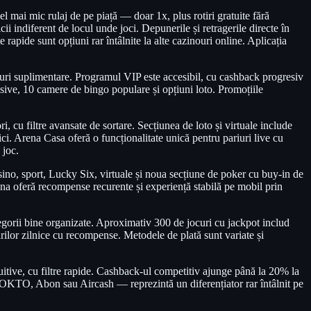
 mai mic rulaj de pe piață — doar 1x, plus rotiri gratuite fără
i indiferent de locul unde joci. Depunerile și retragerile directe în
 rapide sunt opțiuni rar întâlnite la alte cazinouri online. Aplicația
usuri suplimentare. Programul VIP este accesibil, cu cashback progresiv
lusive, 10 camere de bingo populare și opțiuni loto. Promoțiile
ri, cu filtre avansate de sortare. Secțiunea de loto și virtuale include
ici. Arena Casa oferă o funcționalitate unică pentru pariuri live cu
 joc.
sino, sport, Lucky Six, virtuale și noua secțiune de poker cu buy-in de
una oferă recompense recurente și experiență stabilă pe mobil prin
ategorii bine organizate. Aproximativ 300 de jocuri cu jackpot includ
ilor zilnice cu recompense. Metodele de plată sunt variate și
uitive, cu filtre rapide. Cashback-ul competitiv ajunge până la 20% la
n OKTO, Abon sau Aircash — reprezintă un diferențiator rar întâlnit pe