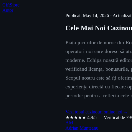
Gift
Store
Autor
Publicat: May 14, 2026
·
Actualiza
Cele Mai Noi Cazinou
Piața jocurilor de noroc din Ro
operatori noi care doresc să atr
moderne. Echipa noastră editori
verificând licența, bonusurile, p
Scopul nostru este să îți oferim
experiența directă cu fiecare o
periodic pentru a reflecta cele 
Vezi topul cazinouri online noi →
★★★★★
4.9/5 — Verificat de 799 
AM
Adrian Munteanu