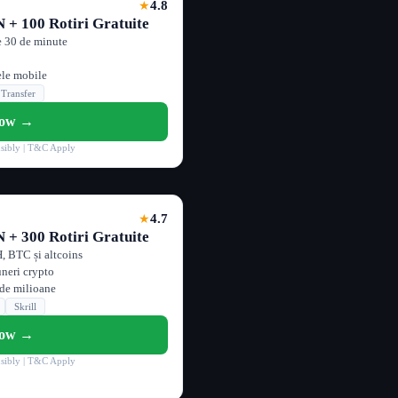
4.8
★
+ 100 Rotiri Gratuite
e 30 de minute
ele mobile
Transfer
Now →
sibly | T&C Apply
4.7
★
+ 300 Rotiri Gratuite
H, BTC și altcoins
neri crypto
 de milioane
Skrill
Now →
sibly | T&C Apply