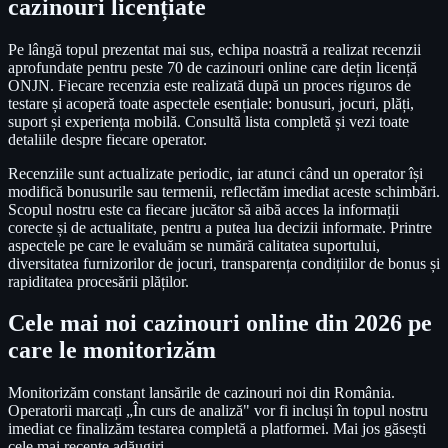
cazinouri licențiate
Pe lângă topul prezentat mai sus, echipa noastră a realizat recenzii
aprofundate pentru peste 70 de cazinouri online care dețin licență
ONJN. Fiecare recenzia este realizată după un proces riguros de
testare și acoperă toate aspectele esențiale: bonusuri, jocuri, plăți,
suport și experiența mobilă. Consultă lista completă și vezi toate
detaliile despre fiecare operator.
Recenziile sunt actualizate periodic, iar atunci când un operator își
modifică bonusurile sau termenii, reflectăm imediat aceste schimbări.
Scopul nostru este ca fiecare jucător să aibă acces la informații
corecte și de actualitate, pentru a putea lua decizii informate. Printre
aspectele pe care le evaluăm se numără calitatea suportului,
diversitatea furnizorilor de jocuri, transparența condițiilor de bonus și
rapiditatea procesării plăților.
Cele mai noi cazinouri online din 2026 pe
care le monitorizăm
Monitorizăm constant lansările de cazinouri noi din România.
Operatorii marcați „În curs de analiză" vor fi incluși în topul nostru
imediat ce finalizăm testarea completă a platformei. Mai jos găsești
cele mai recente adăugiri.