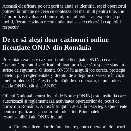
Această clasificare pe categorii te ajută să identifici rapid operatorul
potrivit în funcție de ceea ce contează cel mai mult pentru tine. Fie
că prioritizezi valoarea bonusului, rulajul redus sau experiența pe
mobil, fiecare cazinou recomandat mai sus excelează la capitolul
respectiv.
De ce să alegi doar cazinouri online
licențiate ONJN din România
Prezentăm exclusiv cazinouri online licențiate ONJN, ceea ce
înseamnă operatori verificați, obligați prin lege să respecte standarde
stricte de siguranță. O licență ONJN îți asigură joc corect, protecția
datelor, plăți reglementate și dreptul de a depune o sesizare în cazul
unei probleme. Dacă ești nedreptățit de un operator, te poți adresa
atât la ONJN, cât și la ANPC.
Oficiul Național pentru Jocuri de Noroc (ONJN) este instituția care
autorizează și reglementează activitatea operatorilor de jocuri de
noroc din România. A fost înființat în 2013, în baza legislației create
pentru organizarea și controlul industriei. Principalele
responsabilități ale ONJN includ:
Emiterea licențelor de funcționare pentru operatorii de jocuri