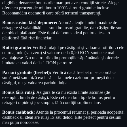
eligibile, deoarece bonusurile mari pot avea condiții stricte. Alege
oferte cu procent de minimum 100% și rotiri gratuite incluse.
Recomandăm operatorii care oferă termeni transparenți.
Bonus casino fără depunere:
Acordă atenție limitei maxime de
retragere și valabilității — sunt bonusuri gratuite, dar câștigurile sunt
de obicei plafonate. Este tipul de bonus ideal pentru a testa o
platformă fără risc financiar.
Rotiri gratuite:
Verifică rulajul pe câștiguri și valoarea rotirilor: cele
cu rulaj mic (sau zero) și valoare de la 0,20 RON sunt cele mai
avantajoase. Nu rata rotirile din promoțiile săptămânale și ofertele
limitate cu valori de la 1 RON pe rotire.
Pariuri gratuite (freebet):
Verifică dacă freebet-ul se acordă ca
sumă netă sau miză exclusă — la unele cazinouri primești doar
câștigul, nu și valoarea pariului inițial.
Bonus fără rulaj:
Asigură-te că nu există limite ascunse (de
exemplu, limita de câștig). Este cel mai bun tip de bonus pentru
retrageri rapide și joc simplu, fără condiții suplimentare.
Bonus cashback:
Atenție la procentul returnat și perioada acoperită;
cashback-ul ideal are rulaj 1x sau deloc. Este perfect pentru sesiuni
mai puțin norocoase.