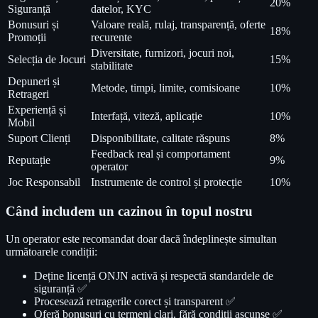
20%
Siguranță
datelor, KYC
Bonusuri și
Valoare reală, rulaj, transparență, oferte
18%
Promoții
recurente
Diversitate, furnizori, jocuri noi,
Selecția de Jocuri
15%
stabilitate
Depuneri și
Metode, timpi, limite, comisioane
10%
Retrageri
Experiență și
Interfață, viteză, aplicație
10%
Mobil
Suport Clienți
Disponibilitate, calitate răspuns
8%
Feedback real și comportament
Reputație
9%
operator
Joc Responsabil
Instrumente de control și protecție
10%
Când includem un cazinou în topul nostru
Un operator este recomandat doar dacă îndeplinește simultan
următoarele condiții:
Deține licență ONJN activă și respectă standardele de
siguranță ✅
Procesează retragerile corect și transparent ✅
Oferă bonusuri cu termeni clari, fără condiții ascunse ✅