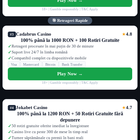
Play Now →
18+ | Gamble responsibly | T&C Apply
🎯 Retrageri Rapide
Cadabrus Casino
4.8
★
#3
100% până la 1000 RON + 100 Rotiri Gratuite
Retrageri procesate în mai puțin de 30 de minute
✓
Suport live 24/7 în limba română
✓
Compatibil complet cu dispozitivele mobile
✓
Visa
Mastercard
Bitcoin
Bank Transfer
Play Now →
18+ | Gamble responsibly | T&C Apply
Jokabet Casino
4.7
★
#4
100% până la 1200 RON + 50 Rotiri Gratuite fără
depunere
50 rotiri gratuite oferite imediat la înregistrare
✓
Casino live cu peste 300 de mese în timp real
✓
Turnee săptămânale cu premii în bani reali
✓