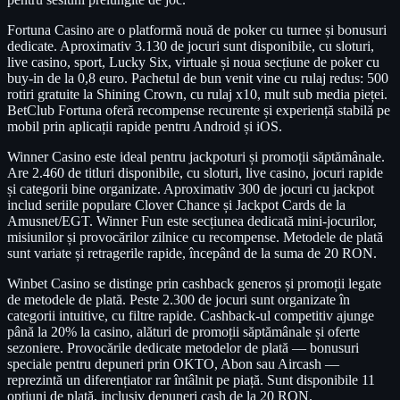
Fortuna Casino are o platformă nouă de poker cu turnee și bonusuri
dedicate. Aproximativ 3.130 de jocuri sunt disponibile, cu sloturi,
live casino, sport, Lucky Six, virtuale și noua secțiune de poker cu
buy-in de la 0,8 euro. Pachetul de bun venit vine cu rulaj redus: 500
rotiri gratuite la Shining Crown, cu rulaj x10, mult sub media pieței.
BetClub Fortuna oferă recompense recurente și experiență stabilă pe
mobil prin aplicații rapide pentru Android și iOS.
Winner Casino este ideal pentru jackpoturi și promoții săptămânale.
Are 2.460 de titluri disponibile, cu sloturi, live casino, jocuri rapide
și categorii bine organizate. Aproximativ 300 de jocuri cu jackpot
includ seriile populare Clover Chance și Jackpot Cards de la
Amusnet/EGT. Winner Fun este secțiunea dedicată mini-jocurilor,
misiunilor și provocărilor zilnice cu recompense. Metodele de plată
sunt variate și retragerile rapide, începând de la suma de 20 RON.
Winbet Casino se distinge prin cashback generos și promoții legate
de metodele de plată. Peste 2.300 de jocuri sunt organizate în
categorii intuitive, cu filtre rapide. Cashback-ul competitiv ajunge
până la 20% la casino, alături de promoții săptămânale și oferte
sezoniere. Provocările dedicate metodelor de plată — bonusuri
speciale pentru depuneri prin OKTO, Abon sau Aircash —
reprezintă un diferențiator rar întâlnit pe piață. Sunt disponibile 11
opțiuni de plată, inclusiv depuneri cash de la 20 RON.