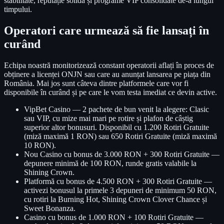
stabilitate, reputație solidă și programe VIP consolidate de-a lungul
timpului.
Operatori care urmează să fie lansați în
curând
Echipa noastră monitorizează constant operatorii aflați în proces de
obținere a licenței ONJN sau care au anunțat lansarea pe piața din
România. Mai jos sunt câteva dintre platformele care vor fi
disponibile în curând și pe care le vom testa imediat ce devin active.
VipBet Casino — 2 pachete de bun venit la alegere: Clasic
sau VIP, cu mize mai mari pe rotire și plafon de câștig
superior altor bonusuri. Disponibil cu 1.200 Rotiri Gratuite
(miză maximă 1 RON) sau 650 Rotiri Gratuite (miză maximă
10 RON).
Nou Casino cu bonus de 3.000 RON + 300 Rotiri Gratuite —
depunere minimă de 100 RON, runde gratis valabile la
Shining Crown.
Platformă cu bonus de 4.500 RON + 300 Rotiri Gratuite —
activezi bonusul la primele 3 depuneri de minimum 50 RON,
cu rotiri la Burning Hot, Shining Crown Clover Chance și
Sweet Bonanza.
Casino cu bonus de 1.000 RON + 100 Rotiri Gratuite —