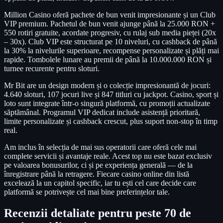
Million Casino oferă pachete de bun venit impresionante și un Club
VIP premium. Pachetul de bun venit ajunge până la 25.000 RON +
550 rotiri gratuite, acordate progresiv, cu rulaj sub media pieței (20x
– 30x). Club VIP este structurat pe 10 niveluri, cu cashback de până
la 30% la nivelurile superioare, recompense personalizate și plăți mai
rapide. Tombolele lunare au premii de până la 10.000.000 RON și
turnee recurente pentru sloturi.
Mr Bit are un design modern și o colecție impresionantă de jocuri:
4.640 sloturi, 107 jocuri live și 847 titluri cu jackpot. Casino, sport și
loto sunt integrate într-o singură platformă, cu promoții actualizate
săptămânal. Programul VIP dedicat include asistență prioritară,
limite personalizate și cashback crescut, plus suport non-stop în timp
real.
Am inclus în selecția de mai sus operatorii care oferă cele mai
complete servicii și avantaje reale. Acest top nu este bazat exclusiv
pe valoarea bonusurilor, ci și pe experiența generală — de la
înregistrare până la retragere. Fiecare casino online din listă
excelează la un capitol specific, iar tu ești cel care decide care
platformă se potrivește cel mai bine preferințelor tale.
Recenzii detaliate pentru peste 70 de