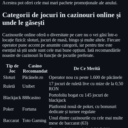
Acestea pot oferi cele mai mari pachete promoționale ale anului.
Categorii de jocuri în cazinouri online și
unde le găsești
Cazinourile online oferă o diversitate pe care nu o vei găsi într-o
locație fizică: sloturi, jocuri de masă, bingo și multe altele. Fiecare
operator pune accent pe anumite categorii, iar pentru tine este
esențial să știi unde sunt cele mai bune opțiuni. Iată recomandările
noastre de cazinouri în funcție de jocurile preferate.
Tip de
Casino
De Ce Merită
Joc
Recomandat
Sloturi
Păcănele.ro
Operator nou cu peste 1.600 de păcănele
17 jocuri de ruletă live cu mize de la 0,50
Ruletă
Unibet
RON
Portofoliu bogat cu 145 jocuri de
Blackjack
888casino
blackjack
Platformă nouă de poker, cu bonusuri
Poker
Fortuna
dedicate și turnee regulate
Unul dintre cazinourile cu cele mai multe
Baccarat
Toto Gaming
mese de baccarat (63)