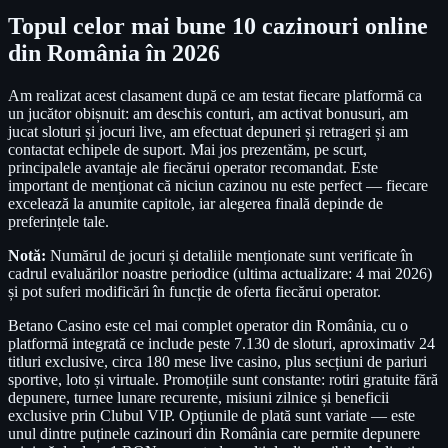
Topul celor mai bune 10 cazinouri online
din România în 2026
Am realizat acest clasament după ce am testat fiecare platformă ca
un jucător obișnuit: am deschis conturi, am activat bonusuri, am
jucat sloturi și jocuri live, am efectuat depuneri și retrageri și am
contactat echipele de suport. Mai jos prezentăm, pe scurt,
principalele avantaje ale fiecărui operator recomandat. Este
important de menționat că niciun cazinou nu este perfect — fiecare
excelează la anumite capitole, iar alegerea finală depinde de
preferințele tale.
Notă:
Numărul de jocuri și detaliile menționate sunt verificate în
cadrul evaluărilor noastre periodice (ultima actualizare: 4 mai 2026)
și pot suferi modificări în funcție de oferta fiecărui operator.
Betano Casino este cel mai complet operator din România, cu o
platformă integrată ce include peste 7.130 de sloturi, aproximativ 24
titluri exclusive, circa 180 mese live casino, plus secțiuni de pariuri
sportive, loto și virtuale. Promoțiile sunt constante: rotiri gratuite fără
depunere, turnee lunare recurente, misiuni zilnice și beneficii
exclusive prin Clubul VIP. Opțiunile de plată sunt variate — este
unul dintre puținele cazinouri din România care permite depunere