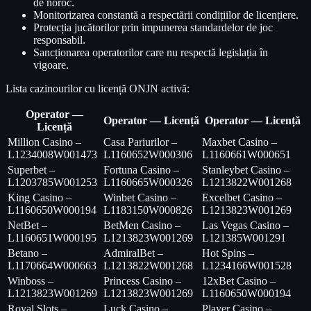
de noroc.
Monitorizarea constantă a respectării condițiilor de licențiere.
Protecția jucătorilor prin impunerea standardelor de joc
responsabil.
Sancționarea operatorilor care nu respectă legislația în
vigoare.
Lista cazinourilor cu licență ONJN activă:
Operator —
Operator — Licență
Operator — Licență
Licență
Million Casino –
Casa Pariurilor –
Maxbet Casino –
L1234008W001473
L1160652W000306
L1160661W000651
Superbet –
Fortuna Casino –
Stanleybet Casino –
L1203785W001253
L1160665W000326
L1213822W001268
King Casino –
Winbet Casino –
Excelbet Casino –
L1160650W000194
L1183150W000826
L1213823W001269
NetBet –
BetMen Casino –
Las Vegas Casino –
L1160651W000195
L1213823W001269
L121385W001291
Betano –
AdmiralBet –
Hot Spins –
L1170664W000663
L1213822W001268
L1234166W001528
Winboss –
Princess Casino –
12xBet Casino –
L1213823W001269
L1213823W001269
L1160650W000194
Royal Slots –
Luck Casino –
Player Casino –