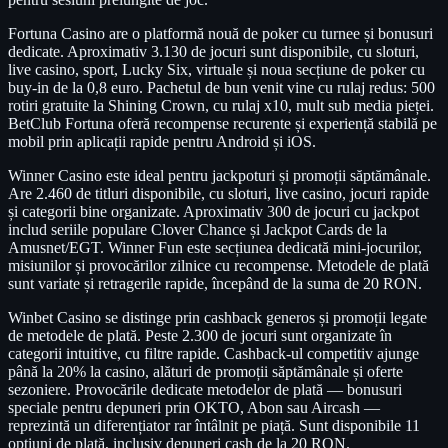
Fortuna Casino are o platformă nouă de poker cu turnee și bonusuri
dedicate. Aproximativ 3.130 de jocuri sunt disponibile, cu sloturi,
live casino, sport, Lucky Six, virtuale și noua secțiune de poker cu
buy-in de la 0,8 euro. Pachetul de bun venit vine cu rulaj redus: 500
rotiri gratuite la Shining Crown, cu rulaj x10, mult sub media pieței.
BetClub Fortuna oferă recompense recurente și experiență stabilă pe
mobil prin aplicații rapide pentru Android și iOS.
Winner Casino este ideal pentru jackpoturi și promoții săptămânale.
Are 2.460 de titluri disponibile, cu sloturi, live casino, jocuri rapide
și categorii bine organizate. Aproximativ 300 de jocuri cu jackpot
includ seriile populare Clover Chance și Jackpot Cards de la
Amusnet/EGT. Winner Fun este secțiunea dedicată mini-jocurilor,
misiunilor și provocărilor zilnice cu recompense. Metodele de plată
sunt variate și retragerile rapide, începând de la suma de 20 RON.
Winbet Casino se distinge prin cashback generos și promoții legate
de metodele de plată. Peste 2.300 de jocuri sunt organizate în
categorii intuitive, cu filtre rapide. Cashback-ul competitiv ajunge
până la 20% la casino, alături de promoții săptămânale și oferte
sezoniere. Provocările dedicate metodelor de plată — bonusuri
speciale pentru depuneri prin OKTO, Abon sau Aircash —
reprezintă un diferențiator rar întâlnit pe piață. Sunt disponibile 11
opțiuni de plată, inclusiv depuneri cash de la 20 RON.