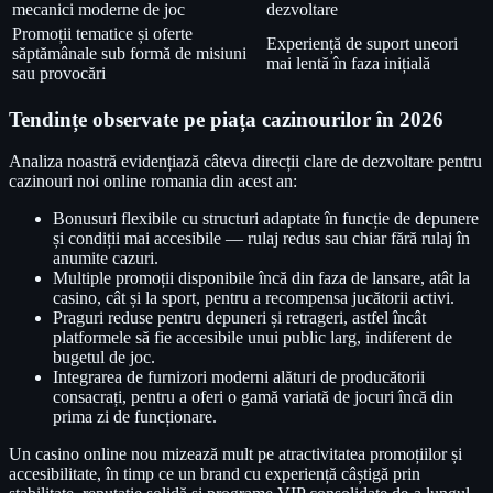
mecanici moderne de joc
dezvoltare
Promoții tematice și oferte
Experiență de suport uneori
săptămânale sub formă de misiuni
mai lentă în faza inițială
sau provocări
Tendințe observate pe piața cazinourilor în 2026
Analiza noastră evidențiază câteva direcții clare de dezvoltare pentru
cazinouri noi online romania din acest an:
Bonusuri flexibile cu structuri adaptate în funcție de depunere
și condiții mai accesibile — rulaj redus sau chiar fără rulaj în
anumite cazuri.
Multiple promoții disponibile încă din faza de lansare, atât la
casino, cât și la sport, pentru a recompensa jucătorii activi.
Praguri reduse pentru depuneri și retrageri, astfel încât
platformele să fie accesibile unui public larg, indiferent de
bugetul de joc.
Integrarea de furnizori moderni alături de producătorii
consacrați, pentru a oferi o gamă variată de jocuri încă din
prima zi de funcționare.
Un casino online nou mizează mult pe atractivitatea promoțiilor și
accesibilitate, în timp ce un brand cu experiență câștigă prin