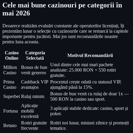
Cele mai bune cazinouri pe categorii în
mai 2026
Deoarece realizăm evaluări constante ale operatorilor licențiați, îți
prezentăm lunar o selecție cu cazinourile care se remarcă la capitole
importante pentru jucători. Mai jos sunt recomandările noastre
pentru luna aceasta.
Casino
Categoria
Motivul Recomandării
Online
Selectată
Unul dintre cele mai mari pachete
Million
Bonus de bun
analizate: 25.000 RON + 550 rotiri
Casino
venit generos
gratuite.
Prima
Cashback VIP
Procentul crește odată cu statusul VIP,
Casino
avantajos
ajungând până la 15%.
Bonus de bun venit cu rulaj de doar 1x —
Superbet
Rulaj minim
500 RON la casino sau sport.
Aplicație
3 aplicații stabile dedicate: casino, sport și
Fortuna
mobilă
poker.
excelentă
Rotiri gratuite
Rotiri noi lunar, misiuni zilnice și promoții
Betano
frecvente
tematice.