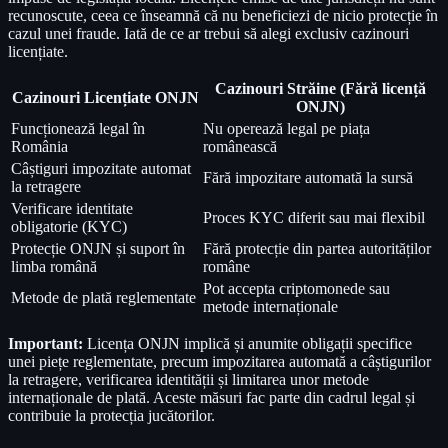
recunoscute, ceea ce înseamnă că nu beneficiezi de nicio protecție în
cazul unei fraude. Iată de ce ar trebui să alegi exclusiv cazinouri
licențiate.
Cazinouri Străine (Fără licență
Cazinouri Licențiate ONJN
ONJN)
Funcționează legal în
Nu operează legal pe piața
România
românească
Câștiguri impozitate automat
Fără impozitare automată la sursă
la retragere
Verificare identitate
Proces KYC diferit sau mai flexibil
obligatorie (KYC)
Protecție ONJN și suport în
Fără protecție din partea autorităților
limba română
române
Pot accepta criptomonede sau
Metode de plată reglementate
metode internaționale
Important:
Licența ONJN implică și anumite obligații specifice
unei piețe reglementate, precum impozitarea automată a câștigurilor
la retragere, verificarea identității și limitarea unor metode
internaționale de plată. Aceste măsuri fac parte din cadrul legal și
contribuie la protecția jucătorilor.