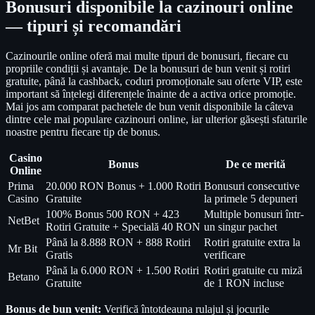
Bonusuri disponibile la cazinouri online
— tipuri și recomandări
Cazinourile online oferă mai multe tipuri de bonusuri, fiecare cu
propriile condiții și avantaje. De la bonusuri de bun venit și rotiri
gratuite, până la cashback, coduri promoționale sau oferte VIP, este
important să înțelegi diferențele înainte de a activa orice promoție.
Mai jos am comparat pachetele de bun venit disponibile la câteva
dintre cele mai populare cazinouri online, iar ulterior găsești sfaturile
noastre pentru fiecare tip de bonus.
Casino
Bonus
De ce merită
Online
Prima
20.000 RON Bonus + 1.000 Rotiri
Bonusuri consecutive
Casino
Gratuite
la primele 5 depuneri
100% Bonus 500 RON + 423
Multiple bonusuri într-
NetBet
Rotiri Gratuite + Specială 40 RON
un singur pachet
Până la 8.888 RON + 888 Rotiri
Rotiri gratuite extra la
Mr Bit
Gratis
verificare
Până la 6.000 RON + 1.500 Rotiri
Rotiri gratuite cu miză
Betano
Gratuite
de 1 RON incluse
Bonus de bun venit:
Verifică întotdeauna rulajul și jocurile