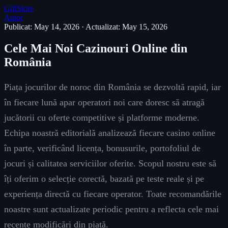
Gift
Store
Autor
Publicat: May 14, 2026
·
Actualizat: May 15, 2026
Cele Mai Noi Cazinouri Online din
România
Piața jocurilor de noroc din România se dezvoltă rapid, iar
în fiecare lună apar operatori noi care doresc să atragă
jucătorii cu oferte competitive și platforme moderne.
Echipa noastră editorială analizează fiecare casino online
în parte, verificând licența, bonusurile, portofoliul de
jocuri și calitatea serviciilor oferite. Scopul nostru este să
îți oferim o selecție corectă, bazată pe teste reale și pe
experiența directă cu fiecare operator. Toate recomandările
noastre sunt actualizate periodic pentru a reflecta cele mai
recente modificări din piață.