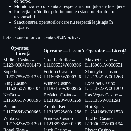
de noroc.
Monitorizarea constantă a respectării condițiilor de licențiere.
Protecția jucătorilor prin impunerea standardelor de joc
responsabil.
Sancționarea operatorilor care nu respectă legislația în
vigoare.
Lista cazinourilor cu licență ONJN activă:
Operator —
Operator — Licență
Operator — Licență
Licență
Million Casino –
Casa Pariurilor –
Maxbet Casino –
L1234008W001473
L1160652W000306
L1160661W000651
Superbet –
Fortuna Casino –
Stanleybet Casino –
L1203785W001253
L1160665W000326
L1213822W001268
King Casino –
Winbet Casino –
Excelbet Casino –
L1160650W000194
L1183150W000826
L1213823W001269
NetBet –
BetMen Casino –
Las Vegas Casino –
L1160651W000195
L1213823W001269
L121385W001291
Betano –
AdmiralBet –
Hot Spins –
L1170664W000663
L1213822W001268
L1234166W001528
Winboss –
Princess Casino –
12xBet Casino –
L1213823W001269
L1213823W001269
L1160650W000194
Royal Slots –
Luck Casino –
Player Casino –