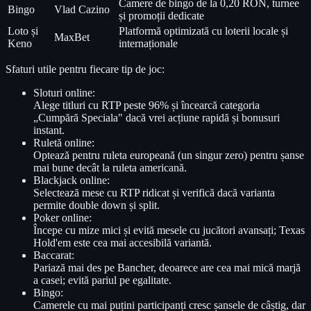
Camere de bingo de la 0,20 RON, turnee
Bingo
Vlad Cazino
și promoții dedicate
Loto și
Platformă optimizată cu loterii locale și
MaxBet
Keno
internaționale
Sfaturi utile pentru fiecare tip de joc:
Sloturi online:
Alege titluri cu RTP peste 96% și încearcă categoria
„Cumpără Speciala" dacă vrei acțiune rapidă și bonusuri
instant.
Ruletă online:
Optează pentru ruleta europeană (un singur zero) pentru șanse
mai bune decât la ruleta americană.
Blackjack online:
Selectează mese cu RTP ridicat și verifică dacă varianta
permite double down și split.
Poker online:
Începe cu mize mici și evită mesele cu jucători avansați; Texas
Hold'em este cea mai accesibilă variantă.
Baccarat:
Pariază mai des pe Bancher, deoarece are cea mai mică marjă
a casei; evită pariul pe egalitate.
Bingo:
Camerele cu mai puțini participanți cresc șansele de câștig, dar