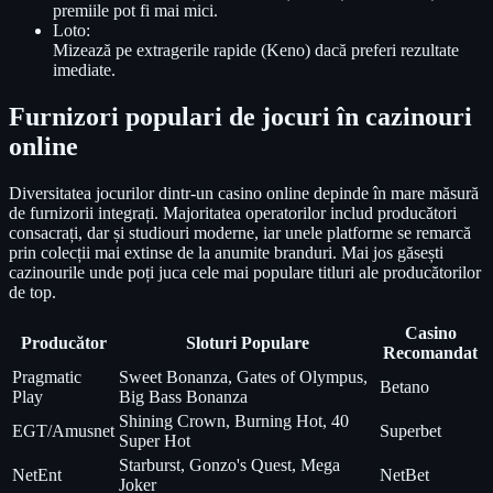
premiile pot fi mai mici.
Loto:
Mizează pe extragerile rapide (Keno) dacă preferi rezultate
imediate.
Furnizori populari de jocuri în cazinouri
online
Diversitatea jocurilor dintr-un casino online depinde în mare măsură
de furnizorii integrați. Majoritatea operatorilor includ producători
consacrați, dar și studiouri moderne, iar unele platforme se remarcă
prin colecții mai extinse de la anumite branduri. Mai jos găsești
cazinourile unde poți juca cele mai populare titluri ale producătorilor
de top.
Casino
Producător
Sloturi Populare
Recomandat
Pragmatic
Sweet Bonanza, Gates of Olympus,
Betano
Play
Big Bass Bonanza
Shining Crown, Burning Hot, 40
EGT/Amusnet
Superbet
Super Hot
Starburst, Gonzo's Quest, Mega
NetEnt
NetBet
Joker