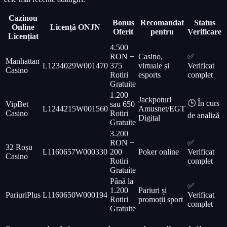
Cazinou
Bonus
Recomandat
Status
Online
Licență ONJN
Oferit
pentru
Verificare
Licențiat
4.500
RON +
Casino,
✅
Manhattan
L1234029W001470
375
virtuale și
Verificat
Casino
Rotiri
esports
complet
Gratuite
1.200
Jackpoturi
🕒 În curs
VipBet
sau 650
L1244215W001560
Amusnet/EGT
Casino
Rotiri
de analiză
Digital
Gratuite
3.200
RON +
✅
32 Roșu
L1160657W000330
200
Poker online
Verificat
Casino
Rotiri
complet
Gratuite
Până la
✅
1.200
Pariuri și
PariuriPlus
L1160650W000194
Verificat
Rotiri
promoții sport
complet
Gratuite