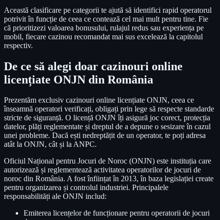
Această clasificare pe categorii te ajută să identifici rapid operatorul
potrivit în funcție de ceea ce contează cel mai mult pentru tine. Fie
că prioritizezi valoarea bonusului, rulajul redus sau experiența pe
mobil, fiecare cazinou recomandat mai sus excelează la capitolul
respectiv.
De ce să alegi doar cazinouri online
licențiate ONJN din România
Prezentăm exclusiv cazinouri online licențiate ONJN, ceea ce
înseamnă operatori verificați, obligați prin lege să respecte standarde
stricte de siguranță. O licență ONJN îți asigură joc corect, protecția
datelor, plăți reglementate și dreptul de a depune o sesizare în cazul
unei probleme. Dacă ești nedreptățit de un operator, te poți adresa
atât la ONJN, cât și la ANPC.
Oficiul Național pentru Jocuri de Noroc (ONJN) este instituția care
autorizează și reglementează activitatea operatorilor de jocuri de
noroc din România. A fost înființat în 2013, în baza legislației create
pentru organizarea și controlul industriei. Principalele
responsabilități ale ONJN includ:
Emiterea licențelor de funcționare pentru operatorii de jocuri