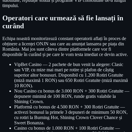
stabilitate, reputație solidă și programe VIP consolidate de-a lungul
timpului.
Operatori care urmează să fie lansați în
curând
Echipa noastră monitorizează constant operatorii aflați în proces de
obținere a licenței ONJN sau care au anunțat lansarea pe piața din
România. Mai jos sunt câteva dintre platformele care vor fi
disponibile în curând și pe care le vom testa imediat ce devin active.
VipBet Casino — 2 pachete de bun venit la alegere: Clasic
sau VIP, cu mize mai mari pe rotire și plafon de câștig
superior altor bonusuri. Disponibil cu 1.200 Rotiri Gratuite
(miză maximă 1 RON) sau 650 Rotiri Gratuite (miză maximă
10 RON).
Nou Casino cu bonus de 3.000 RON + 300 Rotiri Gratuite —
depunere minimă de 100 RON, runde gratis valabile la
Shining Crown.
Platformă cu bonus de 4.500 RON + 300 Rotiri Gratuite —
activezi bonusul la primele 3 depuneri de minimum 50 RON,
cu rotiri la Burning Hot, Shining Crown Clover Chance și
Sweet Bonanza.
Casino cu bonus de 1.000 RON + 100 Rotiri Gratuite —