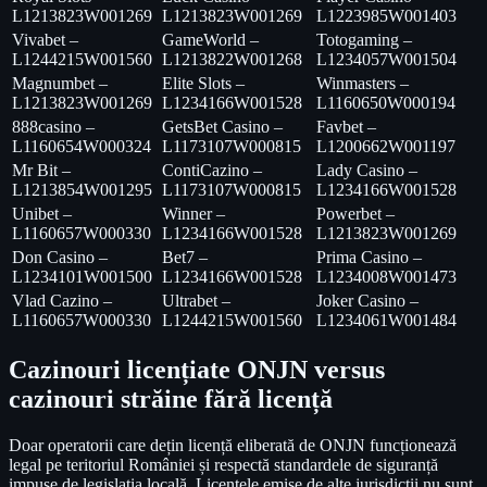
L1213823W001269
L1213823W001269
L1223985W001403
Vivabet –
GameWorld –
Totogaming –
L1244215W001560
L1213822W001268
L1234057W001504
Magnumbet –
Elite Slots –
Winmasters –
L1213823W001269
L1234166W001528
L1160650W000194
888casino –
GetsBet Casino –
Favbet –
L1160654W000324
L1173107W000815
L1200662W001197
Mr Bit –
ContiCazino –
Lady Casino –
L1213854W001295
L1173107W000815
L1234166W001528
Unibet –
Winner –
Powerbet –
L1160657W000330
L1234166W001528
L1213823W001269
Don Casino –
Bet7 –
Prima Casino –
L1234101W001500
L1234166W001528
L1234008W001473
Vlad Cazino –
Ultrabet –
Joker Casino –
L1160657W000330
L1244215W001560
L1234061W001484
Cazinouri licențiate ONJN versus
cazinouri străine fără licență
Doar operatorii care dețin licență eliberată de ONJN funcționează
legal pe teritoriul României și respectă standardele de siguranță
impuse de legislația locală. Licențele emise de alte jurisdicții nu sunt