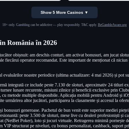
Show 5 More Casinos ▼
18+ only. Gambling can be addictive — play responsibly. T&C apply.
BeGambleAware.org
din România în 2026
cător obișnuit: am deschis conturi, am activat bonusuri, am jucat sloturi 
 ale fiecărui operator recomandat. Este important de menționat că niciun 
l evaluărilor noastre periodice (ultima actualizare: 4 mai 2026) și pot suf
 integrată ce include peste 7.130 de sloturi, aproximativ 24 titluri excl
e, turnee lunare recurente, misiuni zilnice și beneficii exclusive prin Clu
 metode multiple disponibile. Aplicația mobilă pentru Android și iOS ar
e urmărirea altor jucători, participarea la clasamente și accesul la oferte
i bonusuri generoase. Pachetul de bun venit este superior mediei pieței: 
esionantă: peste 3.500 de sloturi, mese live cu dealeri profesioniști și c
dicat (NetBet Poker), loto și jocuri virtuale. Retragerea minimă pornește
VIP structurat pe niveluri, cu bonus personalizat, cashback, suport prior