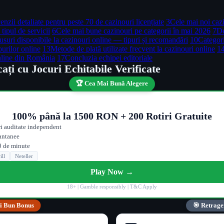
enzii detaliate pentru peste 70 de cazinouri licențiate
3
Cele mai noi caz
tipul de servicii
6
Cele mai bune cazinouri pe categorii în mai 2026
7
De
suri disponibile la cazinouri online — tipuri și recomandări
10
Categori
urilor online
13
Metode de plată utilizate frecvent la cazinouri online
1
online din România
17
Concluzia echipei editoriale
ați cu Jocuri Echitabile Verificate
🏆 Cea Mai Bună Alegere
100% până la 1500 RON + 200 Rotiri Gratuite
ri auditate independent
tantanee
0 de minute
ill
Neteller
Play Now →
18+ | Gamble responsibly | T&C Apply
i Bun Bonus
🎯 Retrage