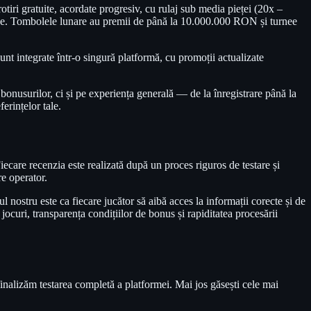
i gratuite, acordate progresiv, cu rulaj sub media pieței (20x –
pide. Tombolele lunare au premii de până la 10.000.000 RON și turnee
sunt integrate într-o singură platformă, cu promoții actualizate
 bonusurilor, ci și pe experiența generală — de la înregistrare până la
erințelor tale.
ecare recenzia este realizată după un proces riguros de testare și
re operator.
 nostru este ca fiecare jucător să aibă acces la informații corecte și de
 jocuri, transparența condițiilor de bonus și rapiditatea procesării
finalizăm testarea completă a platformei. Mai jos găsești cele mai