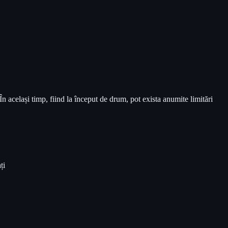
În același timp, fiind la început de drum, pot exista anumite limitări
ți