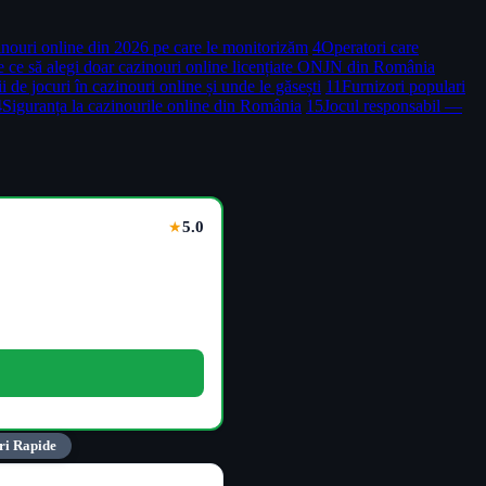
inouri online din 2026 pe care le monitorizăm
4
Operatori care
 ce să alegi doar cazinouri online licențiate ONJN din România
i de jocuri în cazinouri online și unde le găsești
11
Furnizori populari
4
Siguranța la cazinourile online din România
15
Jocul responsabil —
5.0
★
ri Rapide