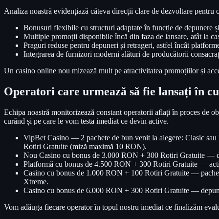
Analiza noastră evidențiază câteva direcții clare de dezvoltare pentru 
Bonusuri flexibile cu structuri adaptate în funcție de depunere și
Multiple promoții disponibile încă din faza de lansare, atât la cas
Praguri reduse pentru depuneri și retrageri, astfel încât platforme
Integrarea de furnizori moderni alături de producătorii consacraț
Un casino online nou mizează mult pe atractivitatea promoțiilor și acces
Operatori care urmează să fie lansați în c
Echipa noastră monitorizează constant operatorii aflați în proces de ob
curând și pe care le vom testa imediat ce devin active.
VipBet Casino — 2 pachete de bun venit la alegere: Clasic sau 
Rotiri Gratuite (miză maximă 10 RON).
Nou Casino cu bonus de 3.000 RON + 300 Rotiri Gratuite — d
Platformă cu bonus de 4.500 RON + 300 Rotiri Gratuite — act
Casino cu bonus de 1.000 RON + 100 Rotiri Gratuite — pache
Xtreme.
Casino cu bonus de 6.000 RON + 300 Rotiri Gratuite — depuner
Vom adăuga fiecare operator în topul nostru imediat ce finalizăm evalu