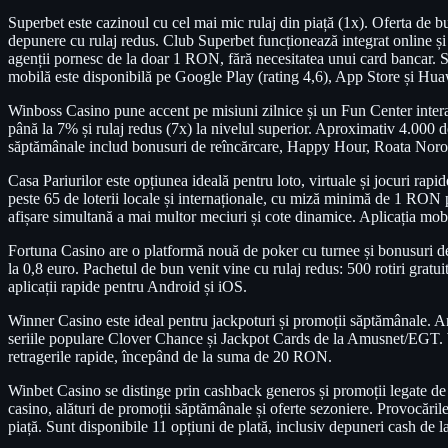
Superbet este cazinoul cu cel mai mic rulaj din piață (1x). Oferta de 
depunere cu rulaj redus. Club Superbet funcționează integrat online și î
agenții pornesc de la doar 1 RON, fără necesitatea unui card bancar. Secți
mobilă este disponibilă pe Google Play (rating 4,6), App Store și Huaw
Winboss Casino pune accent pe misiuni zilnice și un Fun Center interac
până la 7% și rulaj redus (7x) la nivelul superior. Aproximativ 4.000 de
săptămânale includ bonusuri de reîncărcare, Happy Hour, Roata Norocul
Casa Pariurilor este opțiunea ideală pentru loto, virtuale și jocuri rapid
peste 65 de loterii locale și internaționale, cu miză minimă de 1 RON pe
afișare simultană a mai multor meciuri și cote dinamice. Aplicația mobi
Fortuna Casino are o platformă nouă de poker cu turnee și bonusuri ded
la 0,8 euro. Pachetul de bun venit vine cu rulaj redus: 500 rotiri grat
aplicații rapide pentru Android și iOS.
Winner Casino este ideal pentru jackpoturi și promoții săptămânale. Are 
seriile populare Clover Chance și Jackpot Cards de la Amusnet/EGT. Wi
retragerile rapide, începând de la suma de 20 RON.
Winbet Casino se distinge prin cashback generos și promoții legate de m
casino, alături de promoții săptămânale și oferte sezoniere. Provocăr
piață. Sunt disponibile 11 opțiuni de plată, inclusiv depuneri cash de