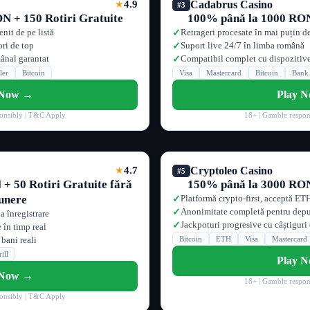
Cadabrus Casino
4.9
★
#3
N + 150 Rotiri Gratuite
100% până la 1000 RON 
nit de pe listă
Retrageri procesate în mai puțin d
✓
ori de top
Suport live 24/7 în limba română
✓
ânal garantat
Compatibil complet cu dispozitiv
✓
ler
Bitcoin
Visa
Mastercard
Bitcoin
Bank 
 Now →
Play 
onsibly | T&C Apply
18+ | Gamble respon
Cryptoleo Casino
4.7
★
#5
+ 50 Rotiri Gratuite fără
150% până la 3000 RON 
unere
Platformă crypto-first, acceptă ET
✓
Anonimitate completă pentru depu
✓
la înregistrare
Jackpoturi progresive cu câștiguri
✓
 în timp real
bani reali
Bitcoin
ETH
Visa
Mastercard
ill
Play 
 Now →
18+ | Gamble respon
onsibly | T&C Apply