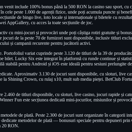
bun venit include 100% bonus până la 500 RON la casino sau sport, cu cel
n cele peste 1.000 de agenții fizice, unde poți acumula puncte și benefici
unile de bingo live, loto locale și internaționale și biletele cu rezultate
ei AppGallery, cu acces la toate secțiunile de joc.
tiv cu mini-jocuri și provocări unde poți câștiga rotiri gratuite și bon
 jocuri de la peste 70 de furnizori sunt disponibile, inclusiv titluri exc
ui și campanii recurente pentru jucătorii activi.
e. Portofoliul variat cuprinde peste 3.120 de titluri de la 39 de producăto
 bilet. Lucky Six este integrat în platformă cu runde continue și statist
lă stabilă pentru Android și iOS este ideală pentru sesiuni prelungite de
icate. Aproximativ 3.130 de jocuri sunt disponibile, cu sloturi, live ca
uite la Shining Crown, cu rulaj x10, mult sub media pieței. BetClub Fort
2.460 de titluri disponibile, cu sloturi, live casino, jocuri rapide și c
nner Fun este secțiunea dedicată mini-jocurilor, misiunilor și provocăr
etodele de plată. Peste 2.300 de jocuri sunt organizate în categorii int
ile dedicate metodelor de plată — bonusuri speciale pentru depuneri pri
 la 20 RON.