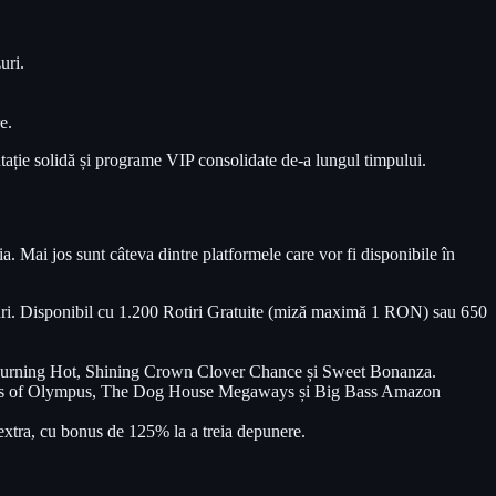
uri.
e.
putație solidă și programe VIP consolidate de-a lungul timpului.
. Mai jos sunt câteva dintre platformele care vor fi disponibile în
usuri. Disponibil cu 1.200 Rotiri Gratuite (miză maximă 1 RON) sau 650
 Burning Hot, Shining Crown Clover Chance și Sweet Bonanza.
ates of Olympus, The Dog House Megaways și Big Bass Amazon
tra, cu bonus de 125% la a treia depunere.