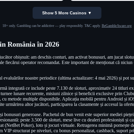
Show 5 More Casinos ▼
18+ only. Gambling can be addictive — play responsibly. T&C apply.
BeGambleAware.org
din România în 2026
cător obișnuit: am deschis conturi, am activat bonusuri, am jucat sloturi 
 ale fiecărui operator recomandat. Este important de menționat că niciun 
l evaluărilor noastre periodice (ultima actualizare: 4 mai 2026) și pot suf
 integrată ce include peste 7.130 de sloturi, aproximativ 24 titluri excl
e, turnee lunare recurente, misiuni zilnice și beneficii exclusive prin Clu
 metode multiple disponibile. Aplicația mobilă pentru Android și iOS ar
e urmărirea altor jucători, participarea la clasamente și accesul la oferte
i bonusuri generoase. Pachetul de bun venit este superior mediei pieței: 
esionantă: peste 3.500 de sloturi, mese live cu dealeri profesioniști și c
dicat (NetBet Poker), loto și jocuri virtuale. Retragerea minimă pornește
VIP structurat pe niveluri, cu bonus personalizat, cashback, suport prior