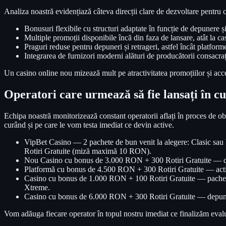
Analiza noastră evidențiază câteva direcții clare de dezvoltare pentru 
Bonusuri flexibile cu structuri adaptate în funcție de depunere și
Multiple promoții disponibile încă din faza de lansare, atât la cas
Praguri reduse pentru depuneri și retrageri, astfel încât platforme
Integrarea de furnizori moderni alături de producătorii consacraț
Un casino online nou mizează mult pe atractivitatea promoțiilor și acces
Operatori care urmează să fie lansați în c
Echipa noastră monitorizează constant operatorii aflați în proces de ob
curând și pe care le vom testa imediat ce devin active.
VipBet Casino — 2 pachete de bun venit la alegere: Clasic sau 
Rotiri Gratuite (miză maximă 10 RON).
Nou Casino cu bonus de 3.000 RON + 300 Rotiri Gratuite — d
Platformă cu bonus de 4.500 RON + 300 Rotiri Gratuite — act
Casino cu bonus de 1.000 RON + 100 Rotiri Gratuite — pache
Xtreme.
Casino cu bonus de 6.000 RON + 300 Rotiri Gratuite — depuner
Vom adăuga fiecare operator în topul nostru imediat ce finalizăm evalu