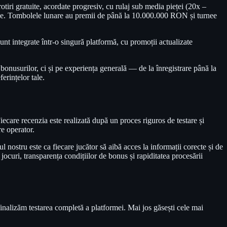
i gratuite, acordate progresiv, cu rulaj sub media pieței (20x –
pide. Tombolele lunare au premii de până la 10.000.000 RON și turnee
sunt integrate într-o singură platformă, cu promoții actualizate
 bonusurilor, ci și pe experiența generală — de la înregistrare până la
erințelor tale.
ecare recenzia este realizată după un proces riguros de testare și
re operator.
 nostru este ca fiecare jucător să aibă acces la informații corecte și de
 jocuri, transparența condițiilor de bonus și rapiditatea procesării
finalizăm testarea completă a platformei. Mai jos găsești cele mai