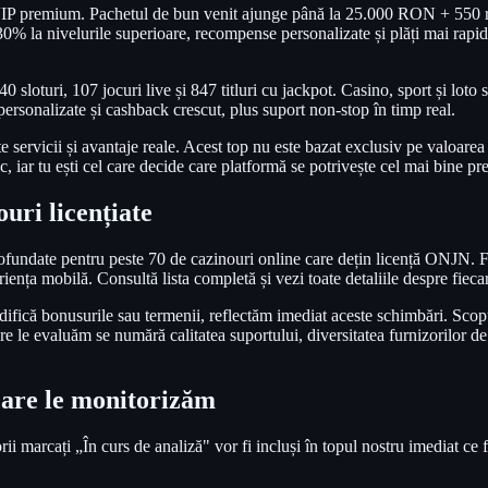
IP premium. Pachetul de bun venit ajunge până la 25.000 RON + 550 rotir
 30% la nivelurile superioare, recompense personalizate și plăți mai ra
sloturi, 107 jocuri live și 847 titluri cu jackpot. Casino, sport și loto 
personalizate și cashback crescut, plus suport non-stop în timp real.
 servicii și avantaje reale. Acest top nu este bazat exclusiv pe valoarea
c, iar tu ești cel care decide care platformă se potrivește cel mai bine pref
uri licențiate
rofundate pentru peste 70 de cazinouri online care dețin licență ONJN. Fi
riența mobilă. Consultă lista completă și vezi toate detaliile despre fieca
difică bonusurile sau termenii, reflectăm imediat aceste schimbări. Scopul
are le evaluăm se numără calitatea suportului, diversitatea furnizorilor de
care le monitorizăm
 marcați „În curs de analiză" vor fi incluși în topul nostru imediat ce 