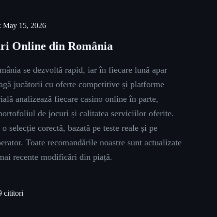
t: May 15, 2026
ri Online din România
mânia se dezvoltă rapid, iar în fiecare lună apar
agă jucătorii cu oferte competitive și platforme
ală analizează fiecare casino online în parte,
ortofoliul de jocuri și calitatea serviciilor oferite.
 o selecție corectă, bazată pe teste reale și pe
perator. Toate recomandările noastre sunt actualizate
mai recente modificări din piață.
cititori