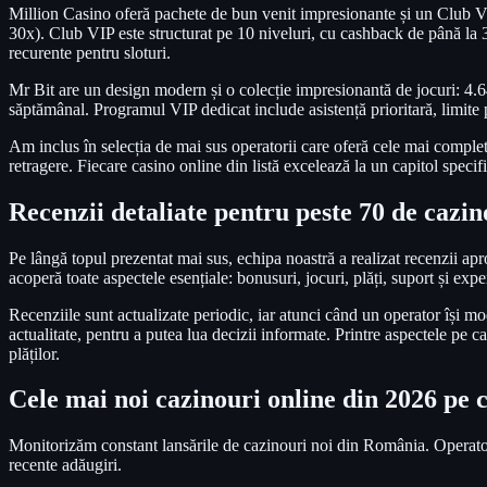
Million Casino oferă pachete de bun venit impresionante și un Club V
30x). Club VIP este structurat pe 10 niveluri, cu cashback de până la
recurente pentru sloturi.
Mr Bit are un design modern și o colecție impresionantă de jocuri: 4.640 
săptămânal. Programul VIP dedicat include asistență prioritară, limite 
Am inclus în selecția de mai sus operatorii care oferă cele mai complete
retragere. Fiecare casino online din listă excelează la un capitol specifi
Recenzii detaliate pentru peste 70 de cazino
Pe lângă topul prezentat mai sus, echipa noastră a realizat recenzii ap
acoperă toate aspectele esențiale: bonusuri, jocuri, plăți, suport și expe
Recenziile sunt actualizate periodic, iar atunci când un operator își mo
actualitate, pentru a putea lua decizii informate. Printre aspectele pe c
plăților.
Cele mai noi cazinouri online din 2026 pe 
Monitorizăm constant lansările de cazinouri noi din România. Operatorii
recente adăugiri.