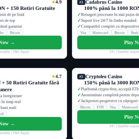
Cadabrus Casino
4.9
★
#3
N + 150 Rotiri Gratuite
100% până la 1000 RON 
nit de pe listă
Retrageri procesate în mai puțin d
✓
ori de top
Suport live 24/7 în limba română
✓
ânal garantat
Compatibil complet cu dispozitiv
✓
ler
Bitcoin
Visa
Mastercard
Bitcoin
Bank 
 Now →
Play 
onsibly | T&C Apply
18+ | Gamble respon
Cryptoleo Casino
4.7
★
#5
+ 50 Rotiri Gratuite fără
150% până la 3000 RON 
unere
Platformă crypto-first, acceptă ET
✓
Anonimitate completă pentru depu
✓
la înregistrare
Jackpoturi progresive cu câștiguri
✓
 în timp real
bani reali
Bitcoin
ETH
Visa
Mastercard
ill
Play 
 Now →
18+ | Gamble respon
onsibly | T&C Apply