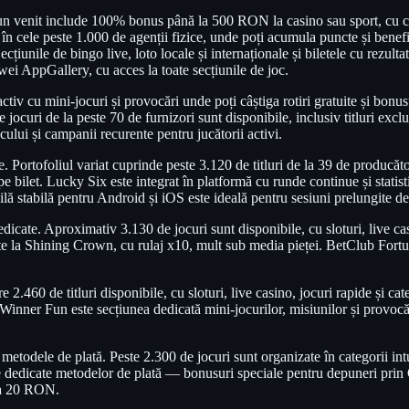
bun venit include 100% bonus până la 500 RON la casino sau sport, cu cel
n cele peste 1.000 de agenții fizice, unde poți acumula puncte și benefici
unile de bingo live, loto locale și internaționale și biletele cu rezultate
ei AppGallery, cu acces la toate secțiunile de joc.
tiv cu mini-jocuri și provocări unde poți câștiga rotiri gratuite și bon
 jocuri de la peste 70 de furnizori sunt disponibile, inclusiv titluri exc
ui și campanii recurente pentru jucătorii activi.
e. Portofoliul variat cuprinde peste 3.120 de titluri de la 39 de producăto
 bilet. Lucky Six este integrat în platformă cu runde continue și statist
lă stabilă pentru Android și iOS este ideală pentru sesiuni prelungite de
icate. Aproximativ 3.130 de jocuri sunt disponibile, cu sloturi, live ca
uite la Shining Crown, cu rulaj x10, mult sub media pieței. BetClub Fort
2.460 de titluri disponibile, cu sloturi, live casino, jocuri rapide și c
nner Fun este secțiunea dedicată mini-jocurilor, misiunilor și provocăr
etodele de plată. Peste 2.300 de jocuri sunt organizate în categorii int
ile dedicate metodelor de plată — bonusuri speciale pentru depuneri pri
 la 20 RON.