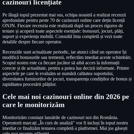
cazinouri licențiate
Pe lângă topul prezentat mai sus, echipa noastră a realizat recenzii
aprofundate pentru peste 70 de cazinouri online care dețin licență
ONJN. Fiecare recenzia este realizată după un proces riguros de
testare și acoperă toate aspectele esențiale: bonusuri, jocuri, plăți,
suport și experiența mobilă. Consultă lista completă și vezi toate
detaliile despre fiecare operator.
Recenziile sunt actualizate periodic, iar atunci când un operator își
modifică bonusurile sau termenii, reflectăm imediat aceste schimbări.
Scopul nostru este ca fiecare jucător să aibă acces la informații
corecte și de actualitate, pentru a putea lua decizii informate. Printre
aspectele pe care le evaluăm se numără calitatea suportului,
diversitatea furnizorilor de jocuri, transparența condițiilor de bonus și
rapiditatea procesării plăților.
Cele mai noi cazinouri online din 2026 pe
care le monitorizăm
Monitorizăm constant lansările de cazinouri noi din România.
Operatorii marcați „În curs de analiză" vor fi incluși în topul nostru
imediat ce finalizăm testarea completă a platformei. Mai jos găsești
cele mai recente adăugiri.