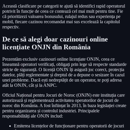
Această clasificare pe categorii te ajută să identifici rapid operatorul
potrivit în funcție de ceea ce contează cel mai mult pentru tine. Fie
că prioritizezi valoarea bonusului, rulajul redus sau experiența pe
mobil, fiecare cazinou recomandat mai sus excelează la capitolul
respectiv.
De ce să alegi doar cazinouri online
licențiate ONJN din România
Prezentăm exclusiv cazinouri online licențiate ONJN, ceea ce
înseamnă operatori verificați, obligați prin lege să respecte standarde
stricte de siguranță. O licență ONJN îți asigură joc corect, protecția
datelor, plăți reglementate și dreptul de a depune o sesizare în cazul
unei probleme. Dacă ești nedreptățit de un operator, te poți adresa
atât la ONJN, cât și la ANPC.
Oficiul Național pentru Jocuri de Noroc (ONJN) este instituția care
autorizează și reglementează activitatea operatorilor de jocuri de
noroc din România. A fost înființat în 2013, în baza legislației create
pentru organizarea și controlul industriei. Principalele
responsabilități ale ONJN includ:
Emiterea licențelor de funcționare pentru operatorii de jocuri