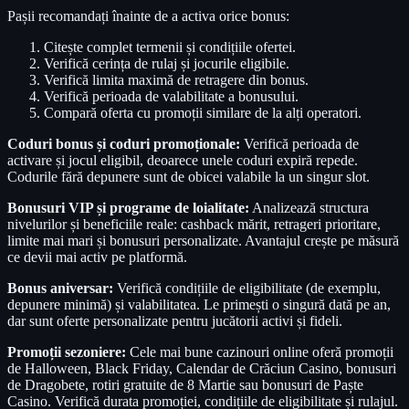
Pașii recomandați înainte de a activa orice bonus:
Citește complet termenii și condițiile ofertei.
Verifică cerința de rulaj și jocurile eligibile.
Verifică limita maximă de retragere din bonus.
Verifică perioada de valabilitate a bonusului.
Compară oferta cu promoții similare de la alți operatori.
Coduri bonus și coduri promoționale:
Verifică perioada de
activare și jocul eligibil, deoarece unele coduri expiră repede.
Codurile fără depunere sunt de obicei valabile la un singur slot.
Bonusuri VIP și programe de loialitate:
Analizează structura
nivelurilor și beneficiile reale: cashback mărit, retrageri prioritare,
limite mai mari și bonusuri personalizate. Avantajul crește pe măsură
ce devii mai activ pe platformă.
Bonus aniversar:
Verifică condițiile de eligibilitate (de exemplu,
depunere minimă) și valabilitatea. Le primești o singură dată pe an,
dar sunt oferte personalizate pentru jucătorii activi și fideli.
Promoții sezoniere:
Cele mai bune cazinouri online oferă promoții
de Halloween, Black Friday, Calendar de Crăciun Casino, bonusuri
de Dragobete, rotiri gratuite de 8 Martie sau bonusuri de Paște
Casino. Verifică durata promoției, condițiile de eligibilitate și rulajul.