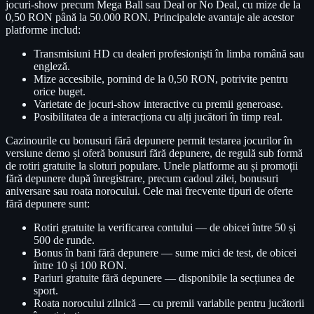
jocuri-show precum Mega Ball sau Deal or No Deal, cu mize de la
0,50 RON până la 50.000 RON. Principalele avantaje ale acestor
platforme includ:
Transmisiuni HD cu dealeri profesioniști în limba română sau
engleză.
Mize accesibile, pornind de la 0,50 RON, potrivite pentru
orice buget.
Varietate de jocuri-show interactive cu premii generoase.
Posibilitatea de a interacționa cu alți jucători în timp real.
Cazinourile cu bonusuri fără depunere permit testarea jocurilor în
versiune demo și oferă bonusuri fără depunere, de regulă sub formă
de rotiri gratuite la sloturi populare. Unele platforme au și promoții
fără depunere după înregistrare, precum cadoul zilei, bonusuri
aniversare sau roata norocului. Cele mai frecvente tipuri de oferte
fără depunere sunt:
Rotiri gratuite la verificarea contului — de obicei între 50 și
500 de runde.
Bonus în bani fără depunere — sume mici de test, de obicei
între 10 și 100 RON.
Pariuri gratuite fără depunere — disponibile la secțiunea de
sport.
Roata norocului zilnică — cu premii variabile pentru jucătorii