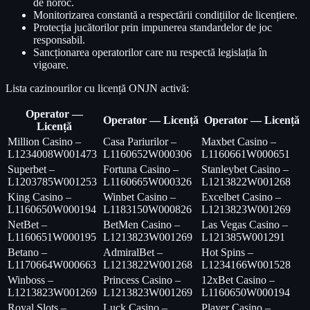
de noroc.
Monitorizarea constantă a respectării condițiilor de licențiere.
Protecția jucătorilor prin impunerea standardelor de joc
responsabil.
Sancționarea operatorilor care nu respectă legislația în
vigoare.
Lista cazinourilor cu licență ONJN activă:
Operator —
Operator — Licență
Operator — Licență
Licență
Million Casino –
Casa Pariurilor –
Maxbet Casino –
L1234008W001473
L1160652W000306
L1160661W000651
Superbet –
Fortuna Casino –
Stanleybet Casino –
L1203785W001253
L1160665W000326
L1213822W001268
King Casino –
Winbet Casino –
Excelbet Casino –
L1160650W000194
L1183150W000826
L1213823W001269
NetBet –
BetMen Casino –
Las Vegas Casino –
L1160651W000195
L1213823W001269
L121385W001291
Betano –
AdmiralBet –
Hot Spins –
L1170664W000663
L1213822W001268
L1234166W001528
Winboss –
Princess Casino –
12xBet Casino –
L1213823W001269
L1213823W001269
L1160650W000194
Royal Slots –
Luck Casino –
Player Casino –