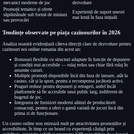
mecanici moderne de joc
dezvoltare
Promoții tematice și oferte
Experiență de suport uneori
săptămânale sub formă de misiuni
mai lentă în faza inițială
sau provocări
Tendințe observate pe piața cazinourilor în 2026
Analiza noastră evidențiază câteva direcții clare de dezvoltare pentru
cazinouri noi online romania din acest an:
Bonusuri flexibile cu structuri adaptate în funcție de depunere
și condiții mai accesibile — rulaj redus sau chiar fără rulaj în
anumite cazuri.
Multiple promoții disponibile încă din faza de lansare, atât la
casino, cât și la sport, pentru a recompensa jucătorii activi.
Praguri reduse pentru depuneri și retrageri, astfel încât
platformele să fie accesibile unui public larg, indiferent de
bugetul de joc.
Integrarea de furnizori moderni alături de producătorii
consacrați, pentru a oferi o gamă variată de jocuri încă din
prima zi de funcționare.
Un casino online nou mizează mult pe atractivitatea promoțiilor și
accesibilitate, în timp ce un brand cu experiență câștigă prin