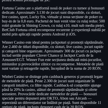
Fortuna Casino are o platformă nouă de poker cu turnee și bonusuri
dedicate. Aproximativ 3.130 de jocuri sunt disponibile, cu sloturi,
live casino, sport, Lucky Six, virtuale și noua secțiune de poker cu
buy-in de la 0,8 euro. Pachetul de bun venit vine cu rulaj redus: 500
rotiri gratuite la Shining Crown, cu rulaj x10, mult sub media pieței.
BetClub Fortuna oferă recompense recurente și experiență stabilă pe
mobil prin aplicații rapide pentru Android și iOS.
Winner Casino este ideal pentru jackpoturi și promoții săptămânale.
Are 2.460 de titluri disponibile, cu sloturi, live casino, jocuri rapide
și categorii bine organizate. Aproximativ 300 de jocuri cu jackpot
includ seriile populare Clover Chance și Jackpot Cards de la
Amusnet/EGT. Winner Fun este secțiunea dedicată mini-jocurilor,
misiunilor și provocărilor zilnice cu recompense. Metodele de plată
sunt variate și retragerile rapide, începând de la suma de 20 RON.
Winbet Casino se distinge prin cashback generos și promoții legate
de metodele de plată. Peste 2.300 de jocuri sunt organizate în
categorii intuitive, cu filtre rapide. Cashback-ul competitiv ajunge
până la 20% la casino, alături de promoții săptămânale și oferte
sezoniere. Provocările dedicate metodelor de plată — bonusuri
speciale pentru depuneri prin OKTO, Abon sau Aircash —
reprezintă un diferențiator rar întâlnit pe piață. Sunt disponibile 11
opțiuni de plată, inclusiv depuneri cash de la 20 RON.