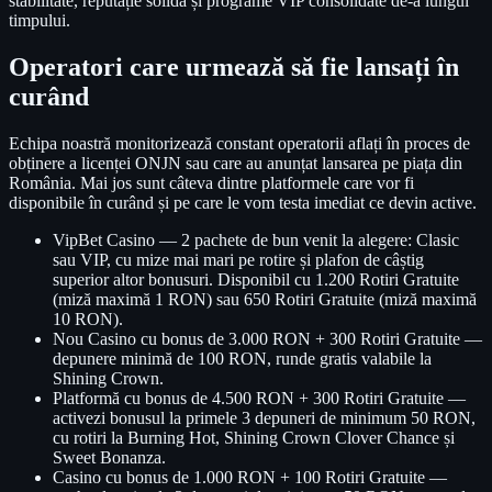
stabilitate, reputație solidă și programe VIP consolidate de-a lungul
timpului.
Operatori care urmează să fie lansați în
curând
Echipa noastră monitorizează constant operatorii aflați în proces de
obținere a licenței ONJN sau care au anunțat lansarea pe piața din
România. Mai jos sunt câteva dintre platformele care vor fi
disponibile în curând și pe care le vom testa imediat ce devin active.
VipBet Casino — 2 pachete de bun venit la alegere: Clasic
sau VIP, cu mize mai mari pe rotire și plafon de câștig
superior altor bonusuri. Disponibil cu 1.200 Rotiri Gratuite
(miză maximă 1 RON) sau 650 Rotiri Gratuite (miză maximă
10 RON).
Nou Casino cu bonus de 3.000 RON + 300 Rotiri Gratuite —
depunere minimă de 100 RON, runde gratis valabile la
Shining Crown.
Platformă cu bonus de 4.500 RON + 300 Rotiri Gratuite —
activezi bonusul la primele 3 depuneri de minimum 50 RON,
cu rotiri la Burning Hot, Shining Crown Clover Chance și
Sweet Bonanza.
Casino cu bonus de 1.000 RON + 100 Rotiri Gratuite —