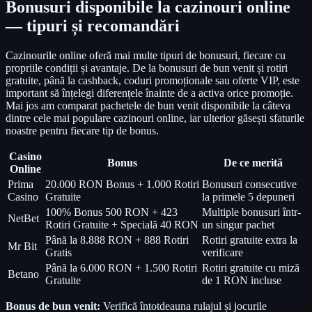
Bonusuri disponibile la cazinouri online
— tipuri și recomandări
Cazinourile online oferă mai multe tipuri de bonusuri, fiecare cu
propriile condiții și avantaje. De la bonusuri de bun venit și rotiri
gratuite, până la cashback, coduri promoționale sau oferte VIP, este
important să înțelegi diferențele înainte de a activa orice promoție.
Mai jos am comparat pachetele de bun venit disponibile la câteva
dintre cele mai populare cazinouri online, iar ulterior găsești sfaturile
noastre pentru fiecare tip de bonus.
Casino
Bonus
De ce merită
Online
Prima
20.000 RON Bonus + 1.000 Rotiri
Bonusuri consecutive
Casino
Gratuite
la primele 5 depuneri
100% Bonus 500 RON + 423
Multiple bonusuri într-
NetBet
Rotiri Gratuite + Specială 40 RON
un singur pachet
Până la 8.888 RON + 888 Rotiri
Rotiri gratuite extra la
Mr Bit
Gratis
verificare
Până la 6.000 RON + 1.500 Rotiri
Rotiri gratuite cu miză
Betano
Gratuite
de 1 RON incluse
Bonus de bun venit:
Verifică întotdeauna rulajul și jocurile