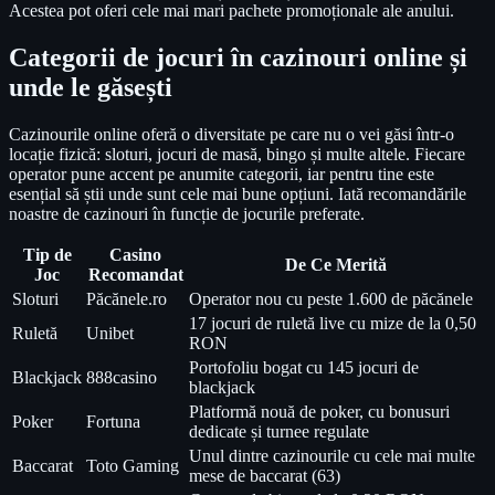
Acestea pot oferi cele mai mari pachete promoționale ale anului.
Categorii de jocuri în cazinouri online și
unde le găsești
Cazinourile online oferă o diversitate pe care nu o vei găsi într-o
locație fizică: sloturi, jocuri de masă, bingo și multe altele. Fiecare
operator pune accent pe anumite categorii, iar pentru tine este
esențial să știi unde sunt cele mai bune opțiuni. Iată recomandările
noastre de cazinouri în funcție de jocurile preferate.
Tip de
Casino
De Ce Merită
Joc
Recomandat
Sloturi
Păcănele.ro
Operator nou cu peste 1.600 de păcănele
17 jocuri de ruletă live cu mize de la 0,50
Ruletă
Unibet
RON
Portofoliu bogat cu 145 jocuri de
Blackjack
888casino
blackjack
Platformă nouă de poker, cu bonusuri
Poker
Fortuna
dedicate și turnee regulate
Unul dintre cazinourile cu cele mai multe
Baccarat
Toto Gaming
mese de baccarat (63)