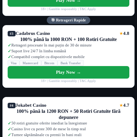
Play Now →
18+ | Gamble responsibly | T&C Apply
🎯 Retrageri Rapide
Cadabrus Casino
4.8
★
#3
100% până la 1000 RON + 100 Rotiri Gratuite
Retrageri procesate în mai puțin de 30 de minute
✓
Suport live 24/7 în limba română
✓
Compatibil complet cu dispozitivele mobile
✓
Visa
Mastercard
Bitcoin
Bank Transfer
Play Now →
18+ | Gamble responsibly | T&C Apply
Jokabet Casino
4.7
★
#4
100% până la 1200 RON + 50 Rotiri Gratuite fără
depunere
50 rotiri gratuite oferite imediat la înregistrare
✓
Casino live cu peste 300 de mese în timp real
✓
Turnee săptămânale cu premii în bani reali
✓