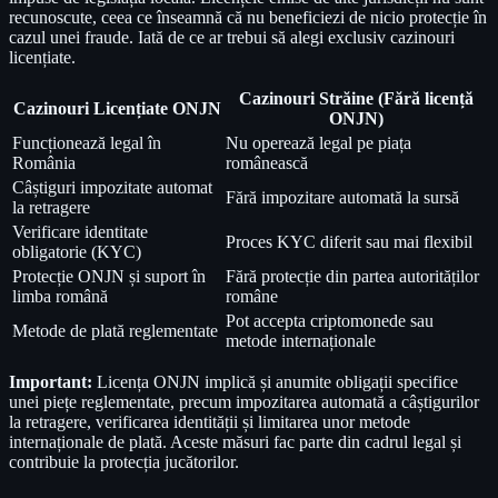
recunoscute, ceea ce înseamnă că nu beneficiezi de nicio protecție în
cazul unei fraude. Iată de ce ar trebui să alegi exclusiv cazinouri
licențiate.
Cazinouri Străine (Fără licență
Cazinouri Licențiate ONJN
ONJN)
Funcționează legal în
Nu operează legal pe piața
România
românească
Câștiguri impozitate automat
Fără impozitare automată la sursă
la retragere
Verificare identitate
Proces KYC diferit sau mai flexibil
obligatorie (KYC)
Protecție ONJN și suport în
Fără protecție din partea autorităților
limba română
române
Pot accepta criptomonede sau
Metode de plată reglementate
metode internaționale
Important:
Licența ONJN implică și anumite obligații specifice
unei piețe reglementate, precum impozitarea automată a câștigurilor
la retragere, verificarea identității și limitarea unor metode
internaționale de plată. Aceste măsuri fac parte din cadrul legal și
contribuie la protecția jucătorilor.