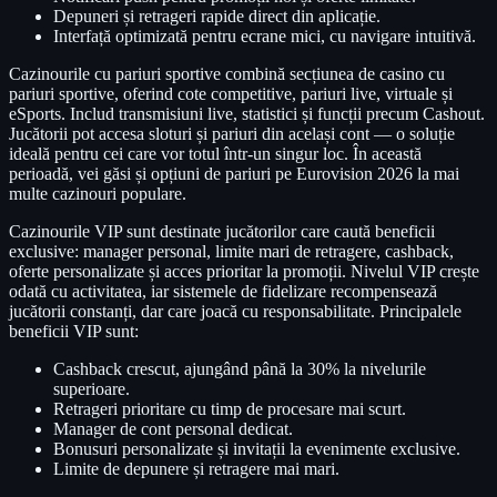
Depuneri și retrageri rapide direct din aplicație.
Interfață optimizată pentru ecrane mici, cu navigare intuitivă.
Cazinourile cu pariuri sportive combină secțiunea de casino cu
pariuri sportive, oferind cote competitive, pariuri live, virtuale și
eSports. Includ transmisiuni live, statistici și funcții precum Cashout.
Jucătorii pot accesa sloturi și pariuri din același cont — o soluție
ideală pentru cei care vor totul într-un singur loc. În această
perioadă, vei găsi și opțiuni de pariuri pe Eurovision 2026 la mai
multe cazinouri populare.
Cazinourile VIP sunt destinate jucătorilor care caută beneficii
exclusive: manager personal, limite mari de retragere, cashback,
oferte personalizate și acces prioritar la promoții. Nivelul VIP crește
odată cu activitatea, iar sistemele de fidelizare recompensează
jucătorii constanți, dar care joacă cu responsabilitate. Principalele
beneficii VIP sunt:
Cashback crescut, ajungând până la 30% la nivelurile
superioare.
Retrageri prioritare cu timp de procesare mai scurt.
Manager de cont personal dedicat.
Bonusuri personalizate și invitații la evenimente exclusive.
Limite de depunere și retragere mai mari.