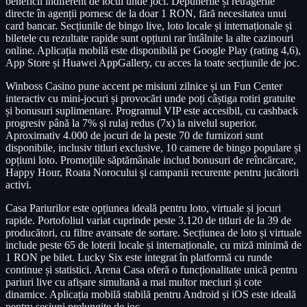
beneficii indiferent de locul unde joci. Depunerile și retragerile
directe în agenții pornesc de la doar 1 RON, fără necesitatea unui
card bancar. Secțiunile de bingo live, loto locale și internaționale și
biletele cu rezultate rapide sunt opțiuni rar întâlnite la alte cazinouri
online. Aplicația mobilă este disponibilă pe Google Play (rating 4,6),
App Store și Huawei AppGallery, cu acces la toate secțiunile de joc.
Winboss Casino pune accent pe misiuni zilnice și un Fun Center
interactiv cu mini-jocuri și provocări unde poți câștiga rotiri gratuite
și bonusuri suplimentare. Programul VIP este accesibil, cu cashback
progresiv până la 7% și rulaj redus (7x) la nivelul superior.
Aproximativ 4.000 de jocuri de la peste 70 de furnizori sunt
disponibile, inclusiv titluri exclusive, 10 camere de bingo populare și
opțiuni loto. Promoțiile săptămânale includ bonusuri de reîncărcare,
Happy Hour, Roata Norocului și campanii recurente pentru jucătorii
activi.
Casa Pariurilor este opțiunea ideală pentru loto, virtuale și jocuri
rapide. Portofoliul variat cuprinde peste 3.120 de titluri de la 39 de
producători, cu filtre avansate de sortare. Secțiunea de loto și virtuale
include peste 65 de loterii locale și internaționale, cu miză minimă de
1 RON pe bilet. Lucky Six este integrat în platformă cu runde
continue și statistici. Arena Casa oferă o funcționalitate unică pentru
pariuri live cu afișare simultană a mai multor meciuri și cote
dinamice. Aplicația mobilă stabilă pentru Android și iOS este ideală
pentru sesiuni prelungite de joc.