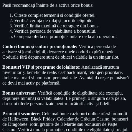
Pașii recomandați înainte de a activa orice bonus:
Citește complet termenii și condițiile ofertei.
Verifică cerința de rulaj și jocurile eligibile.
Verifică limita maximă de retragere din bonus.
Verifică perioada de valabilitate a bonusului.
Compară oferta cu promoții similare de la alți operatori.
Coduri bonus și coduri promoționale:
Verifică perioada de
activare și jocul eligibil, deoarece unele coduri expiră repede.
Codurile fără depunere sunt de obicei valabile la un singur slot.
Bonusuri VIP și programe de loialitate:
Analizează structura
nivelurilor și beneficiile reale: cashback mărit, retrageri prioritare,
limite mai mari și bonusuri personalizate. Avantajul crește pe măsură
ce devii mai activ pe platformă.
Bonus aniversar:
Verifică condițiile de eligibilitate (de exemplu,
depunere minimă) și valabilitatea. Le primești o singură dată pe an,
dar sunt oferte personalizate pentru jucătorii activi și fideli.
Promoții sezoniere:
Cele mai bune cazinouri online oferă promoții
de Halloween, Black Friday, Calendar de Crăciun Casino, bonusuri
de Dragobete, rotiri gratuite de 8 Martie sau bonusuri de Paște
Casino. Verifică durata promoției, condițiile de eligibilitate și rulajul.