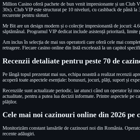
Million Casino oferă pachete de bun venit impresionante și un Club V
30x). Club VIP este structurat pe 10 niveluri, cu cashback de până la
recurente pentru sloturi.
Mr Bit are un design modern și o colecție impresionantă de jocuri: 4.640 
săptămânal. Programul VIP dedicat include asistență prioritară, limite 
Am inclus în selecția de mai sus operatorii care oferă cele mai complete
retragere. Fiecare casino online din listă excelează la un capitol specifi
Recenzii detaliate pentru peste 70 de cazino
Pe lângă topul prezentat mai sus, echipa noastră a realizat recenzii ap
acoperă toate aspectele esențiale: bonusuri, jocuri, plăți, suport și expe
Recenziile sunt actualizate periodic, iar atunci când un operator își mo
actualitate, pentru a putea lua decizii informate. Printre aspectele pe c
plăților.
Cele mai noi cazinouri online din 2026 pe 
Monitorizăm constant lansările de cazinouri noi din România. Operatorii
recente adăugiri.