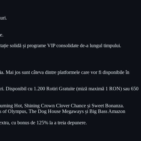
uri.
e.
putație solidă și programe VIP consolidate de-a lungul timpului.
. Mai jos sunt câteva dintre platformele care vor fi disponibile în
usuri. Disponibil cu 1.200 Rotiri Gratuite (miză maximă 1 RON) sau 650
 Burning Hot, Shining Crown Clover Chance și Sweet Bonanza.
ates of Olympus, The Dog House Megaways și Big Bass Amazon
tra, cu bonus de 125% la a treia depunere.