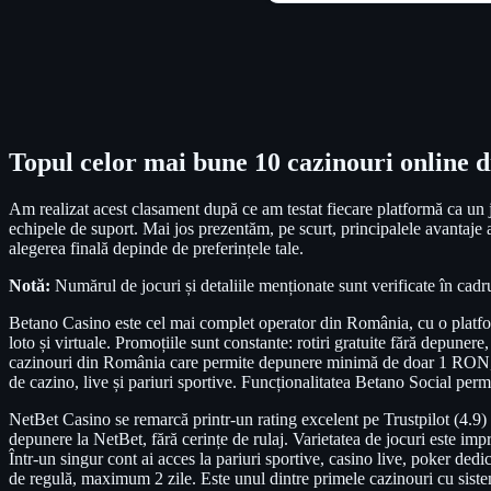
Topul celor mai bune 10 cazinouri online 
Am realizat acest clasament după ce am testat fiecare platformă ca un ju
echipele de suport. Mai jos prezentăm, pe scurt, principalele avantaje
alegerea finală depinde de preferințele tale.
Notă:
Numărul de jocuri și detaliile menționate sunt verificate în cadru
Betano Casino este cel mai complet operator din România, cu o platformă
loto și virtuale. Promoțiile sunt constante: rotiri gratuite fără depuner
cazinouri din România care permite depunere minimă de doar 1 RON, cu
de cazino, live și pariuri sportive. Funcționalitatea Betano Social permit
NetBet Casino se remarcă printr-un rating excelent pe Trustpilot (4.9) ș
depunere la NetBet, fără cerințe de rulaj. Varietatea de jocuri este impr
Într-un singur cont ai acces la pariuri sportive, casino live, poker de
de regulă, maximum 2 zile. Este unul dintre primele cazinouri cu sistem 