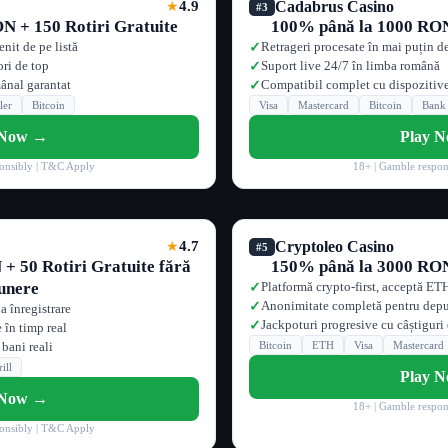
Cadabrus Casino
4.9
★
#3
N + 150 Rotiri Gratuite
100% până la 1000 RON 
nit de pe listă
Retrageri procesate în mai puțin d
✓
ori de top
Suport live 24/7 în limba română
✓
ânal garantat
Compatibil complet cu dispozitiv
✓
ler
Bitcoin
Visa
Mastercard
Bitcoin
Bank 
 Now →
Play 
onsibly | T&C Apply
18+ | Gamble respon
Cryptoleo Casino
4.7
★
#5
+ 50 Rotiri Gratuite fără
150% până la 3000 RON 
unere
Platformă crypto-first, acceptă ET
✓
Anonimitate completă pentru depu
✓
la înregistrare
Jackpoturi progresive cu câștiguri
✓
 în timp real
bani reali
Bitcoin
ETH
Visa
Mastercard
ill
Play 
 Now →
18+ | Gamble respon
onsibly | T&C Apply