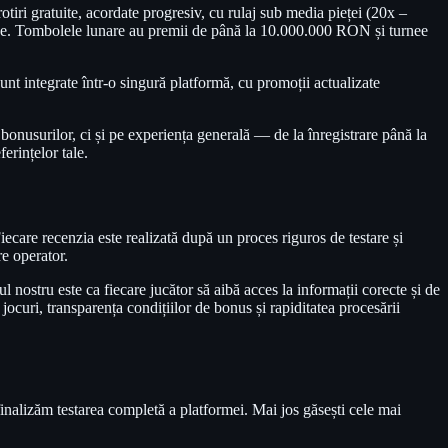
i gratuite, acordate progresiv, cu rulaj sub media pieței (20x –
pide. Tombolele lunare au premii de până la 10.000.000 RON și turnee
sunt integrate într-o singură platformă, cu promoții actualizate
 bonusurilor, ci și pe experiența generală — de la înregistrare până la
erințelor tale.
ecare recenzia este realizată după un proces riguros de testare și
re operator.
 nostru este ca fiecare jucător să aibă acces la informații corecte și de
 jocuri, transparența condițiilor de bonus și rapiditatea procesării
finalizăm testarea completă a platformei. Mai jos găsești cele mai