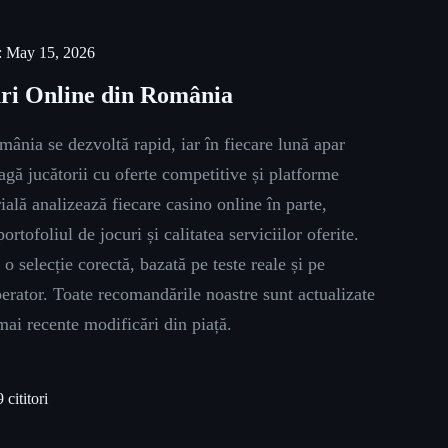
t: May 15, 2026
ri Online din România
mânia se dezvoltă rapid, iar în fiecare lună apar
agă jucătorii cu oferte competitive și platforme
ală analizează fiecare casino online în parte,
ortofoliul de jocuri și calitatea serviciilor oferite.
 o selecție corectă, bazată pe teste reale și pe
perator. Toate recomandările noastre sunt actualizate
mai recente modificări din piață.
cititori