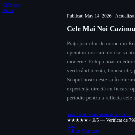
Gift
Store
Autor
Publicat: May 14, 2026
·
Actualiza
Cele Mai Noi Cazinou
Piața jocurilor de noroc din Ro
operatori noi care doresc să atr
moderne. Echipa noastră editori
verificând licența, bonusurile, p
Scopul nostru este să îți oferim
experiența directă cu fiecare o
periodic pentru a reflecta cele 
Vezi topul cazinouri online noi →
★★★★★
4.9/5 — Verificat de 799 
AM
Adrian Munteanu