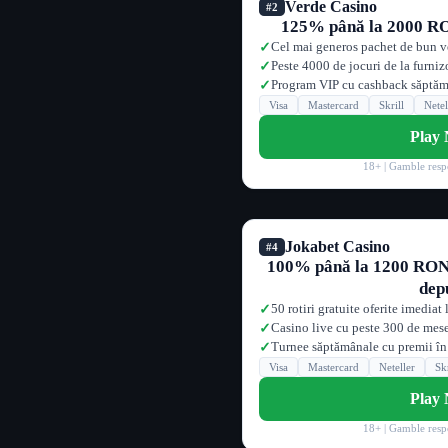
Verde Casino
#2
125% până la 2000 RO
Cel mai generos pachet de bun ve
✓
Peste 4000 de jocuri de la furniz
✓
Program VIP cu cashback săptăm
✓
Visa
Mastercard
Skrill
Netel
Play
18+ | Gamble resp
Jokabet Casino
#4
100% până la 1200 RON 
dep
50 rotiri gratuite oferite imediat 
✓
Casino live cu peste 300 de mese
✓
Turnee săptămânale cu premii în 
✓
Visa
Mastercard
Neteller
Skr
Play
18+ | Gamble resp