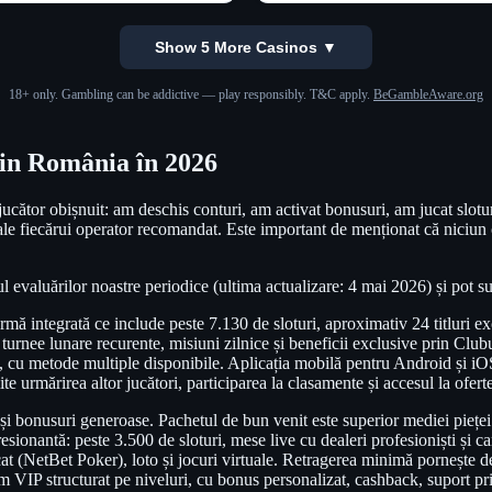
Show 5 More Casinos ▼
18+ only. Gambling can be addictive — play responsibly. T&C apply.
BeGambleAware.org
din România în 2026
cător obișnuit: am deschis conturi, am activat bonusuri, am jucat sloturi 
 ale fiecărui operator recomandat. Este important de menționat că niciun 
l evaluărilor noastre periodice (ultima actualizare: 4 mai 2026) și pot suf
 integrată ce include peste 7.130 de sloturi, aproximativ 24 titluri excl
e, turnee lunare recurente, misiuni zilnice și beneficii exclusive prin Clu
 metode multiple disponibile. Aplicația mobilă pentru Android și iOS ar
e urmărirea altor jucători, participarea la clasamente și accesul la oferte
i bonusuri generoase. Pachetul de bun venit este superior mediei pieței: 
esionantă: peste 3.500 de sloturi, mese live cu dealeri profesioniști și c
dicat (NetBet Poker), loto și jocuri virtuale. Retragerea minimă pornește
VIP structurat pe niveluri, cu bonus personalizat, cashback, suport prior