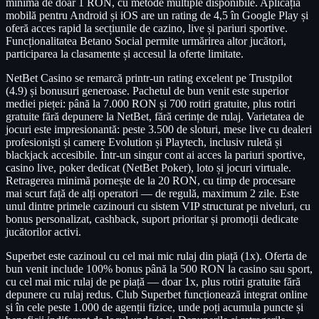
minimă de doar 1 RON, cu metode multiple disponibile. Aplicația
mobilă pentru Android și iOS are un rating de 4,5 în Google Play și
oferă acces rapid la secțiunile de cazino, live și pariuri sportive.
Funcționalitatea Betano Social permite urmărirea altor jucători,
participarea la clasamente și accesul la oferte limitate.
NetBet Casino se remarcă printr-un rating excelent pe Trustpilot
(4.9) și bonusuri generoase. Pachetul de bun venit este superior
mediei pieței: până la 7.000 RON și 700 rotiri gratuite, plus rotiri
gratuite fără depunere la NetBet, fără cerințe de rulaj. Varietatea de
jocuri este impresionantă: peste 3.500 de sloturi, mese live cu dealeri
profesioniști și camere Evolution și Playtech, inclusiv ruletă și
blackjack accesibile. Într-un singur cont ai acces la pariuri sportive,
casino live, poker dedicat (NetBet Poker), loto și jocuri virtuale.
Retragerea minimă pornește de la 20 RON, cu timp de procesare
mai scurt față de alți operatori — de regulă, maximum 2 zile. Este
unul dintre primele cazinouri cu sistem VIP structurat pe niveluri, cu
bonus personalizat, cashback, suport prioritar și promoții dedicate
jucătorilor activi.
Superbet este cazinoul cu cel mai mic rulaj din piață (1x). Oferta de
bun venit include 100% bonus până la 500 RON la casino sau sport,
cu cel mai mic rulaj de pe piață — doar 1x, plus rotiri gratuite fără
depunere cu rulaj redus. Club Superbet funcționează integrat online
și în cele peste 1.000 de agenții fizice, unde poți acumula puncte și