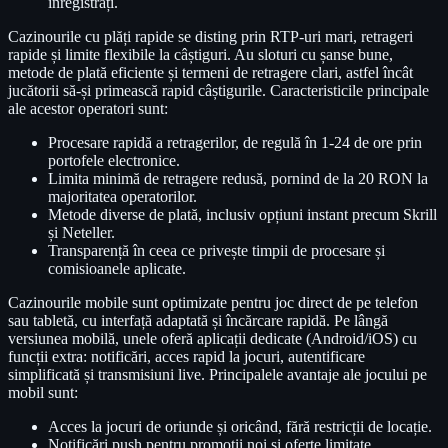
înregistrați.
Cazinourile cu plăți rapide se disting prin RTP-uri mari, retrageri
rapide și limite flexibile la câștiguri. Au sloturi cu șanse bune,
metode de plată eficiente și termeni de retragere clari, astfel încât
jucătorii să-și primească rapid câștigurile. Caracteristicile principale
ale acestor operatori sunt:
Procesare rapidă a retragerilor, de regulă în 1-24 de ore prin
portofele electronice.
Limita minimă de retragere redusă, pornind de la 20 RON la
majoritatea operatorilor.
Metode diverse de plată, inclusiv opțiuni instant precum Skrill
și Neteller.
Transparență în ceea ce privește timpii de procesare și
comisioanele aplicate.
Cazinourile mobile sunt optimizate pentru joc direct de pe telefon
sau tabletă, cu interfață adaptată și încărcare rapidă. Pe lângă
versiunea mobilă, unele oferă aplicații dedicate (Android/iOS) cu
funcții extra: notificări, acces rapid la jocuri, autentificare
simplificată și transmisiuni live. Principalele avantaje ale jocului pe
mobil sunt:
Acces la jocuri de oriunde și oricând, fără restricții de locație.
Notificări push pentru promoții noi și oferte limitate.