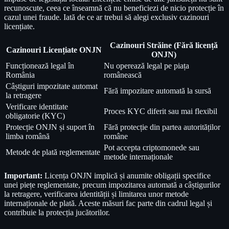
recunoscute, ceea ce înseamnă că nu beneficiezi de nicio protecție în
cazul unei fraude. Iată de ce ar trebui să alegi exclusiv cazinouri
licențiate.
Cazinouri Străine (Fără licență
Cazinouri Licențiate ONJN
ONJN)
Funcționează legal în
Nu operează legal pe piața
România
românească
Câștiguri impozitate automat
Fără impozitare automată la sursă
la retragere
Verificare identitate
Proces KYC diferit sau mai flexibil
obligatorie (KYC)
Protecție ONJN și suport în
Fără protecție din partea autorităților
limba română
române
Pot accepta criptomonede sau
Metode de plată reglementate
metode internaționale
Important:
Licența ONJN implică și anumite obligații specifice
unei piețe reglementate, precum impozitarea automată a câștigurilor
la retragere, verificarea identității și limitarea unor metode
internaționale de plată. Aceste măsuri fac parte din cadrul legal și
contribuie la protecția jucătorilor.