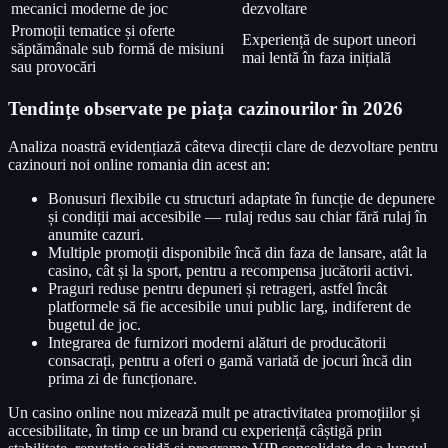
mecanici moderne de joc
dezvoltare
Promoții tematice și oferte
Experiență de suport uneori
săptămânale sub formă de misiuni
mai lentă în faza inițială
sau provocări
Tendințe observate pe piața cazinourilor în 2026
Analiza noastră evidențiază câteva direcții clare de dezvoltare pentru
cazinouri noi online romania din acest an:
Bonusuri flexibile cu structuri adaptate în funcție de depunere
și condiții mai accesibile — rulaj redus sau chiar fără rulaj în
anumite cazuri.
Multiple promoții disponibile încă din faza de lansare, atât la
casino, cât și la sport, pentru a recompensa jucătorii activi.
Praguri reduse pentru depuneri și retrageri, astfel încât
platformele să fie accesibile unui public larg, indiferent de
bugetul de joc.
Integrarea de furnizori moderni alături de producătorii
consacrați, pentru a oferi o gamă variată de jocuri încă din
prima zi de funcționare.
Un casino online nou mizează mult pe atractivitatea promoțiilor și
accesibilitate, în timp ce un brand cu experiență câștigă prin