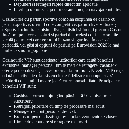
Depuneri și retrageri rapide direct din aplicație.
Interfață optimizată pentru ecrane mici, cu navigare intuitivă.
Cazinourile cu pariuri sportive combină secțiunea de casino cu
pariuri sportive, oferind cote competitive, pariuri live, virtuale și
eSports. Includ transmisiuni live, statistici și funcții precum Cashout.
Jucătorii pot accesa sloturi și pariuri din același cont — o soluție
ideală pentru cei care vor totul într-un singur loc. În această
perioadă, vei găsi și opțiuni de pariuri pe Eurovision 2026 la mai
multe cazinouri populare.
Cazinourile VIP sunt destinate jucătorilor care caută beneficii
exclusive: manager personal, limite mari de retragere, cashback,
oferte personalizate și acces prioritar la promoții. Nivelul VIP crește
odată cu activitatea, iar sistemele de fidelizare recompensează
jucătorii constanți, dar care joacă cu responsabilitate. Principalele
beneficii VIP sunt:
Cashback crescut, ajungând până la 30% la nivelurile
superioare.
Retrageri prioritare cu timp de procesare mai scurt.
Manager de cont personal dedicat.
Bonusuri personalizate și invitații la evenimente exclusive.
Limite de depunere și retragere mai mari.