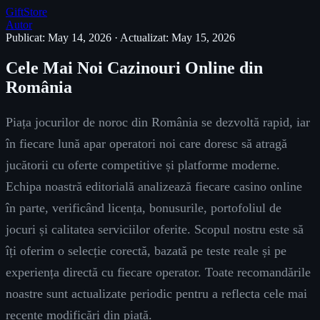
Gift
Store
Autor
Publicat: May 14, 2026
·
Actualizat: May 15, 2026
Cele Mai Noi Cazinouri Online din
România
Piața jocurilor de noroc din România se dezvoltă rapid, iar
în fiecare lună apar operatori noi care doresc să atragă
jucătorii cu oferte competitive și platforme moderne.
Echipa noastră editorială analizează fiecare casino online
în parte, verificând licența, bonusurile, portofoliul de
jocuri și calitatea serviciilor oferite. Scopul nostru este să
îți oferim o selecție corectă, bazată pe teste reale și pe
experiența directă cu fiecare operator. Toate recomandările
noastre sunt actualizate periodic pentru a reflecta cele mai
recente modificări din piață.