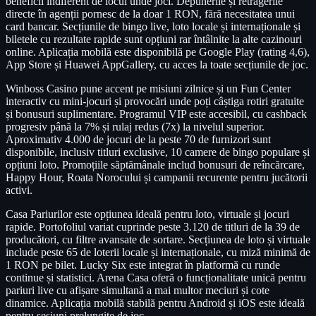
beneficii indiferent de locul unde joci. Depunerile și retragerile
directe în agenții pornesc de la doar 1 RON, fără necesitatea unui
card bancar. Secțiunile de bingo live, loto locale și internaționale și
biletele cu rezultate rapide sunt opțiuni rar întâlnite la alte cazinouri
online. Aplicația mobilă este disponibilă pe Google Play (rating 4,6),
App Store și Huawei AppGallery, cu acces la toate secțiunile de joc.
Winboss Casino pune accent pe misiuni zilnice și un Fun Center
interactiv cu mini-jocuri și provocări unde poți câștiga rotiri gratuite
și bonusuri suplimentare. Programul VIP este accesibil, cu cashback
progresiv până la 7% și rulaj redus (7x) la nivelul superior.
Aproximativ 4.000 de jocuri de la peste 70 de furnizori sunt
disponibile, inclusiv titluri exclusive, 10 camere de bingo populare și
opțiuni loto. Promoțiile săptămânale includ bonusuri de reîncărcare,
Happy Hour, Roata Norocului și campanii recurente pentru jucătorii
activi.
Casa Pariurilor este opțiunea ideală pentru loto, virtuale și jocuri
rapide. Portofoliul variat cuprinde peste 3.120 de titluri de la 39 de
producători, cu filtre avansate de sortare. Secțiunea de loto și virtuale
include peste 65 de loterii locale și internaționale, cu miză minimă de
1 RON pe bilet. Lucky Six este integrat în platformă cu runde
continue și statistici. Arena Casa oferă o funcționalitate unică pentru
pariuri live cu afișare simultană a mai multor meciuri și cote
dinamice. Aplicația mobilă stabilă pentru Android și iOS este ideală
pentru sesiuni prelungite de joc.