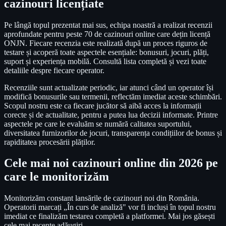
cazinouri licențiate
Pe lângă topul prezentat mai sus, echipa noastră a realizat recenzii
aprofundate pentru peste 70 de cazinouri online care dețin licență
ONJN. Fiecare recenzia este realizată după un proces riguros de
testare și acoperă toate aspectele esențiale: bonusuri, jocuri, plăți,
suport și experiența mobilă. Consultă lista completă și vezi toate
detaliile despre fiecare operator.
Recenziile sunt actualizate periodic, iar atunci când un operator își
modifică bonusurile sau termenii, reflectăm imediat aceste schimbări.
Scopul nostru este ca fiecare jucător să aibă acces la informații
corecte și de actualitate, pentru a putea lua decizii informate. Printre
aspectele pe care le evaluăm se numără calitatea suportului,
diversitatea furnizorilor de jocuri, transparența condițiilor de bonus și
rapiditatea procesării plăților.
Cele mai noi cazinouri online din 2026 pe
care le monitorizăm
Monitorizăm constant lansările de cazinouri noi din România.
Operatorii marcați „În curs de analiză" vor fi incluși în topul nostru
imediat ce finalizăm testarea completă a platformei. Mai jos găsești
cele mai recente adăugiri.