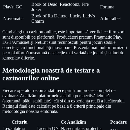
Book of Dead, Reactoonz, Fire
Play'n GO
Fortuna
Joker
Book of Ra Deluxe, Lucky Lady's
Novomatic
Admiralbet
Charm
Când alegi un cazinou online, este important să verifici ce furnizori
sunt disponibili pe platformă. Producători precum Pragmatic Play,
EGT/Amusnet și NetEnt sunt recunoscuți pentru jocuri stabile,
corecte și cu funcționalități inovatoare. Prezența mai multor furnizori
pe o platformă înseamnă o selecție mai variată de jocuri și stiluri de
gameplay diferite.
Metodologia noastră de testare a
cazinourilor online
Fiecare operator recomandat trece printr-un proces complet de
evaluare. Analizăm platformele atât din perspectivă tehnică
(siguranță, plăți, stabilitate), cât și din experiența reală a jucătorului.
Ratingul final este calculat pe baza a 8 criterii principale din
metodologia noastră editorială.
Criteriu
Ce Analizăm
Pondere
Legalitate și
Licență ONJN, securitate, protecția