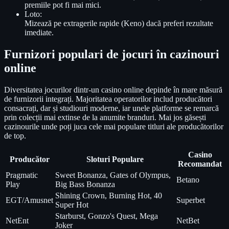
premiile pot fi mai mici.
Loto:
Mizează pe extragerile rapide (Keno) dacă preferi rezultate
imediate.
Furnizori populari de jocuri în cazinouri
online
Diversitatea jocurilor dintr-un casino online depinde în mare măsură
de furnizorii integrați. Majoritatea operatorilor includ producători
consacrați, dar și studiouri moderne, iar unele platforme se remarcă
prin colecții mai extinse de la anumite branduri. Mai jos găsești
cazinourile unde poți juca cele mai populare titluri ale producătorilor
de top.
Casino
Producător
Sloturi Populare
Recomandat
Pragmatic
Sweet Bonanza, Gates of Olympus,
Betano
Play
Big Bass Bonanza
Shining Crown, Burning Hot, 40
EGT/Amusnet
Superbet
Super Hot
Starburst, Gonzo's Quest, Mega
NetEnt
NetBet
Joker