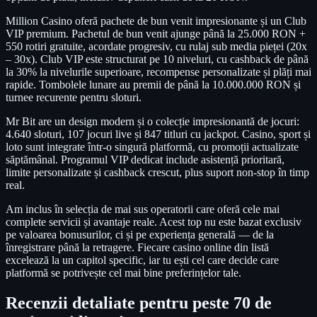
Million Casino oferă pachete de bun venit impresionante și un Club
VIP premium. Pachetul de bun venit ajunge până la 25.000 RON +
550 rotiri gratuite, acordate progresiv, cu rulaj sub media pieței (20x
– 30x). Club VIP este structurat pe 10 niveluri, cu cashback de până
la 30% la nivelurile superioare, recompense personalizate și plăți mai
rapide. Tombolele lunare au premii de până la 10.000.000 RON și
turnee recurente pentru sloturi.
Mr Bit are un design modern și o colecție impresionantă de jocuri:
4.640 sloturi, 107 jocuri live și 847 titluri cu jackpot. Casino, sport și
loto sunt integrate într-o singură platformă, cu promoții actualizate
săptămânal. Programul VIP dedicat include asistență prioritară,
limite personalizate și cashback crescut, plus suport non-stop în timp
real.
Am inclus în selecția de mai sus operatorii care oferă cele mai
complete servicii și avantaje reale. Acest top nu este bazat exclusiv
pe valoarea bonusurilor, ci și pe experiența generală — de la
înregistrare până la retragere. Fiecare casino online din listă
excelează la un capitol specific, iar tu ești cel care decide care
platformă se potrivește cel mai bine preferințelor tale.
Recenzii detaliate pentru peste 70 de