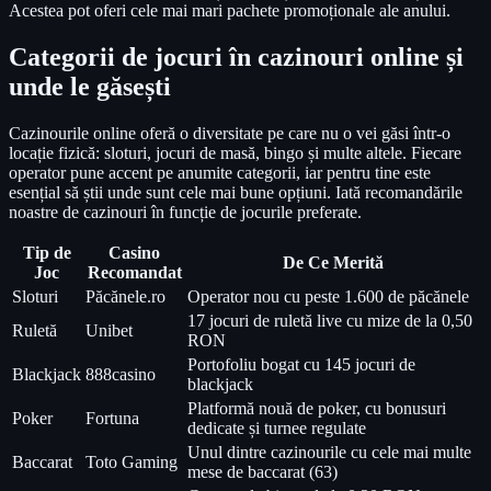
Acestea pot oferi cele mai mari pachete promoționale ale anului.
Categorii de jocuri în cazinouri online și
unde le găsești
Cazinourile online oferă o diversitate pe care nu o vei găsi într-o
locație fizică: sloturi, jocuri de masă, bingo și multe altele. Fiecare
operator pune accent pe anumite categorii, iar pentru tine este
esențial să știi unde sunt cele mai bune opțiuni. Iată recomandările
noastre de cazinouri în funcție de jocurile preferate.
Tip de
Casino
De Ce Merită
Joc
Recomandat
Sloturi
Păcănele.ro
Operator nou cu peste 1.600 de păcănele
17 jocuri de ruletă live cu mize de la 0,50
Ruletă
Unibet
RON
Portofoliu bogat cu 145 jocuri de
Blackjack
888casino
blackjack
Platformă nouă de poker, cu bonusuri
Poker
Fortuna
dedicate și turnee regulate
Unul dintre cazinourile cu cele mai multe
Baccarat
Toto Gaming
mese de baccarat (63)