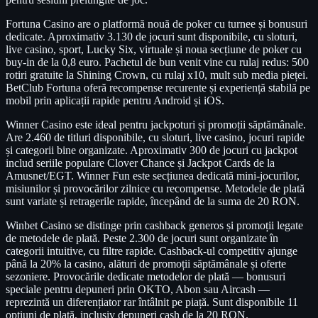
Fortuna Casino are o platformă nouă de poker cu turnee și bonusuri
dedicate. Aproximativ 3.130 de jocuri sunt disponibile, cu sloturi,
live casino, sport, Lucky Six, virtuale și noua secțiune de poker cu
buy-in de la 0,8 euro. Pachetul de bun venit vine cu rulaj redus: 500
rotiri gratuite la Shining Crown, cu rulaj x10, mult sub media pieței.
BetClub Fortuna oferă recompense recurente și experiență stabilă pe
mobil prin aplicații rapide pentru Android și iOS.
Winner Casino este ideal pentru jackpoturi și promoții săptămânale.
Are 2.460 de titluri disponibile, cu sloturi, live casino, jocuri rapide
și categorii bine organizate. Aproximativ 300 de jocuri cu jackpot
includ seriile populare Clover Chance și Jackpot Cards de la
Amusnet/EGT. Winner Fun este secțiunea dedicată mini-jocurilor,
misiunilor și provocărilor zilnice cu recompense. Metodele de plată
sunt variate și retragerile rapide, începând de la suma de 20 RON.
Winbet Casino se distinge prin cashback generos și promoții legate
de metodele de plată. Peste 2.300 de jocuri sunt organizate în
categorii intuitive, cu filtre rapide. Cashback-ul competitiv ajunge
până la 20% la casino, alături de promoții săptămânale și oferte
sezoniere. Provocările dedicate metodelor de plată — bonusuri
speciale pentru depuneri prin OKTO, Abon sau Aircash —
reprezintă un diferențiator rar întâlnit pe piață. Sunt disponibile 11
opțiuni de plată, inclusiv depuneri cash de la 20 RON.