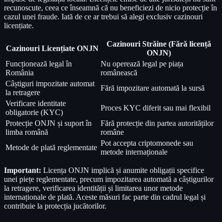
recunoscute, ceea ce înseamnă că nu beneficiezi de nicio protecție în
cazul unei fraude. Iată de ce ar trebui să alegi exclusiv cazinouri
licențiate.
Cazinouri Străine (Fără licență
Cazinouri Licențiate ONJN
ONJN)
Funcționează legal în
Nu operează legal pe piața
România
românească
Câștiguri impozitate automat
Fără impozitare automată la sursă
la retragere
Verificare identitate
Proces KYC diferit sau mai flexibil
obligatorie (KYC)
Protecție ONJN și suport în
Fără protecție din partea autorităților
limba română
române
Pot accepta criptomonede sau
Metode de plată reglementate
metode internaționale
Important:
Licența ONJN implică și anumite obligații specifice
unei piețe reglementate, precum impozitarea automată a câștigurilor
la retragere, verificarea identității și limitarea unor metode
internaționale de plată. Aceste măsuri fac parte din cadrul legal și
contribuie la protecția jucătorilor.