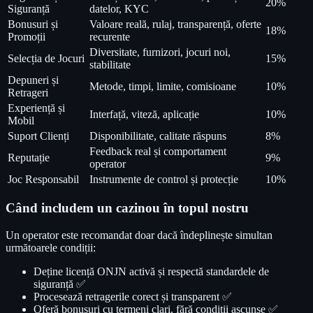
20%
Siguranță
datelor, KYC
Bonusuri și
Valoare reală, rulaj, transparență, oferte
18%
Promoții
recurente
Diversitate, furnizori, jocuri noi,
Selecția de Jocuri
15%
stabilitate
Depuneri și
Metode, timpi, limite, comisioane
10%
Retrageri
Experiență și
Interfață, viteză, aplicație
10%
Mobil
Suport Clienți
Disponibilitate, calitate răspuns
8%
Feedback real și comportament
Reputație
9%
operator
Joc Responsabil
Instrumente de control și protecție
10%
Când includem un cazinou în topul nostru
Un operator este recomandat doar dacă îndeplinește simultan
următoarele condiții:
Deține licență ONJN activă și respectă standardele de
siguranță ✅
Procesează retragerile corect și transparent ✅
Oferă bonusuri cu termeni clari, fără condiții ascunse ✅