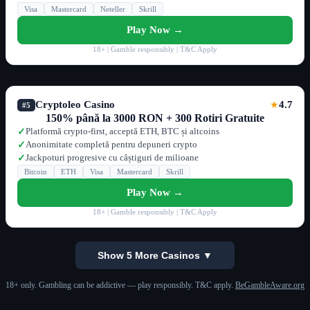
Visa
Mastercard
Neteller
Skrill
Play Now →
18+ | Gamble responsibly | T&C Apply
Cryptoleo Casino
4.7
★
#5
150% până la 3000 RON + 300 Rotiri Gratuite
Platformă crypto-first, acceptă ETH, BTC și altcoins
✓
Anonimitate completă pentru depuneri crypto
✓
Jackpoturi progresive cu câștiguri de milioane
✓
Bitcoin
ETH
Visa
Mastercard
Skrill
Play Now →
18+ | Gamble responsibly | T&C Apply
Show 5 More Casinos ▼
18+ only. Gambling can be addictive — play responsibly. T&C apply.
BeGambleAware.org