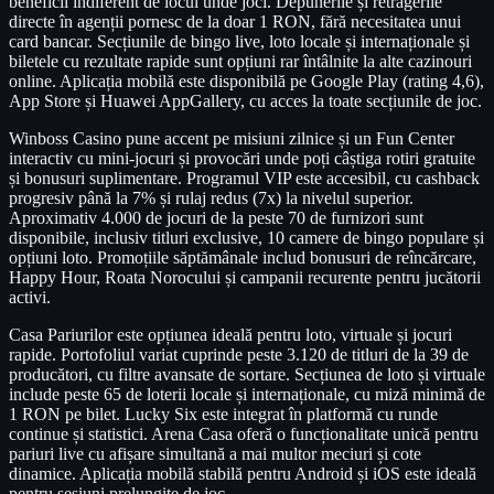
beneficii indiferent de locul unde joci. Depunerile și retragerile
directe în agenții pornesc de la doar 1 RON, fără necesitatea unui
card bancar. Secțiunile de bingo live, loto locale și internaționale și
biletele cu rezultate rapide sunt opțiuni rar întâlnite la alte cazinouri
online. Aplicația mobilă este disponibilă pe Google Play (rating 4,6),
App Store și Huawei AppGallery, cu acces la toate secțiunile de joc.
Winboss Casino pune accent pe misiuni zilnice și un Fun Center
interactiv cu mini-jocuri și provocări unde poți câștiga rotiri gratuite
și bonusuri suplimentare. Programul VIP este accesibil, cu cashback
progresiv până la 7% și rulaj redus (7x) la nivelul superior.
Aproximativ 4.000 de jocuri de la peste 70 de furnizori sunt
disponibile, inclusiv titluri exclusive, 10 camere de bingo populare și
opțiuni loto. Promoțiile săptămânale includ bonusuri de reîncărcare,
Happy Hour, Roata Norocului și campanii recurente pentru jucătorii
activi.
Casa Pariurilor este opțiunea ideală pentru loto, virtuale și jocuri
rapide. Portofoliul variat cuprinde peste 3.120 de titluri de la 39 de
producători, cu filtre avansate de sortare. Secțiunea de loto și virtuale
include peste 65 de loterii locale și internaționale, cu miză minimă de
1 RON pe bilet. Lucky Six este integrat în platformă cu runde
continue și statistici. Arena Casa oferă o funcționalitate unică pentru
pariuri live cu afișare simultană a mai multor meciuri și cote
dinamice. Aplicația mobilă stabilă pentru Android și iOS este ideală
pentru sesiuni prelungite de joc.