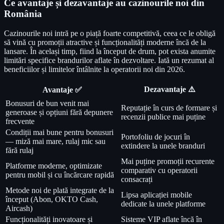
Ce avantaje și dezavantaje au cazinourile noi din
România
Cazinourile noi intră pe o piață foarte competitivă, ceea ce le obligă
să vină cu promoții atractive și funcționalități moderne încă de la
lansare. În același timp, fiind la început de drum, pot exista anumite
limitări specifice brandurilor aflate în dezvoltare. Iată un rezumat al
beneficiilor și limitelor întâlnite la operatorii noi din 2026.
Dezavantaje ⚠️
Avantaje ✅
Bonusuri de bun venit mai
Reputație în curs de formare și
generoase și opțiuni fără depunere
recenzii publice mai puține
frecvente
Condiții mai bune pentru bonusuri
Portofoliu de jocuri în
— miză mai mare, rulaj mic sau
extindere la unele branduri
fără rulaj
Mai puține promoții recurente
Platforme moderne, optimizate
comparativ cu operatorii
pentru mobil și cu încărcare rapidă
consacrați
Metode noi de plată integrate de la
Lipsa aplicației mobile
început (Abon, OKTO Cash,
dedicate la unele platforme
Aircash)
Funcționalități inovatoare și
Sisteme VIP aflate încă în