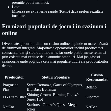
premiile pot fi mai mici.
Loto:
Mizează pe extragerile rapide (Keno) dacă preferi rezultate
imediate.
Furnizori populari de jocuri în cazinouri
online
Diversitatea jocurilor dintr-un casino online depinde în mare măsură
de furnizorii integrați. Majoritatea operatorilor includ producători
consacrați, dar și studiouri moderne, iar unele platforme se remarcă
prin colecții mai extinse de la anumite branduri. Mai jos găsești
cazinourile unde poți juca cele mai populare titluri ale producătorilor
de top.
Casino
Producător
Sloturi Populare
Recomandat
Pragmatic
Sweet Bonanza, Gates of Olympus,
Betano
Play
Big Bass Bonanza
Shining Crown, Burning Hot, 40
EGT/Amusnet
Superbet
Super Hot
Starburst, Gonzo's Quest, Mega
NetEnt
NetBet
Joker