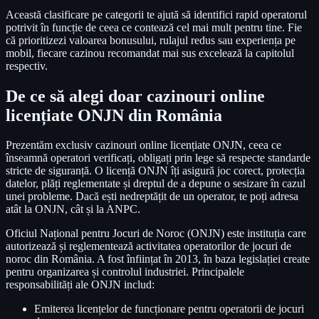
Această clasificare pe categorii te ajută să identifici rapid operatorul
potrivit în funcție de ceea ce contează cel mai mult pentru tine. Fie
că prioritizezi valoarea bonusului, rulajul redus sau experiența pe
mobil, fiecare cazinou recomandat mai sus excelează la capitolul
respectiv.
De ce să alegi doar cazinouri online
licențiate ONJN din România
Prezentăm exclusiv cazinouri online licențiate ONJN, ceea ce
înseamnă operatori verificați, obligați prin lege să respecte standarde
stricte de siguranță. O licență ONJN îți asigură joc corect, protecția
datelor, plăți reglementate și dreptul de a depune o sesizare în cazul
unei probleme. Dacă ești nedreptățit de un operator, te poți adresa
atât la ONJN, cât și la ANPC.
Oficiul Național pentru Jocuri de Noroc (ONJN) este instituția care
autorizează și reglementează activitatea operatorilor de jocuri de
noroc din România. A fost înființat în 2013, în baza legislației create
pentru organizarea și controlul industriei. Principalele
responsabilități ale ONJN includ:
Emiterea licențelor de funcționare pentru operatorii de jocuri