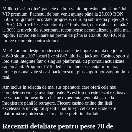
Million Casino oferă pachete de bun venit impresionante și un Club
VIP premium. Pachetul de bun venit ajunge până la 25.000 RON +
550 rotiri gratuite, acordate progresiv, cu rulaj sub media pieței (20x
– 30x). Club VIP este structurat pe 10 niveluri, cu cashback de până
la 30% la nivelurile superioare, recompense personalizate și plăți mai
rapide. Tombolele lunare au premii de până la 10.000.000 RON și
turnee recurente pentru sloturi.
Mr Bit are un design modern și o colecție impresionantă de jocuri:
4.640 sloturi, 107 jocuri live și 847 titluri cu jackpot. Casino, sport și
loto sunt integrate într-o singură platformă, cu promoții actualizate
săptămânal. Programul VIP dedicat include asistență prioritară,
limite personalizate și cashback crescut, plus suport non-stop în timp
real.
Am inclus în selecția de mai sus operatorii care oferă cele mai
complete servicii și avantaje reale. Acest top nu este bazat exclusiv
pe valoarea bonusurilor, ci și pe experiența generală — de la
înregistrare până la retragere. Fiecare casino online din listă
excelează la un capitol specific, iar tu ești cel care decide care
platformă se potrivește cel mai bine preferințelor tale.
Recenzii detaliate pentru peste 70 de