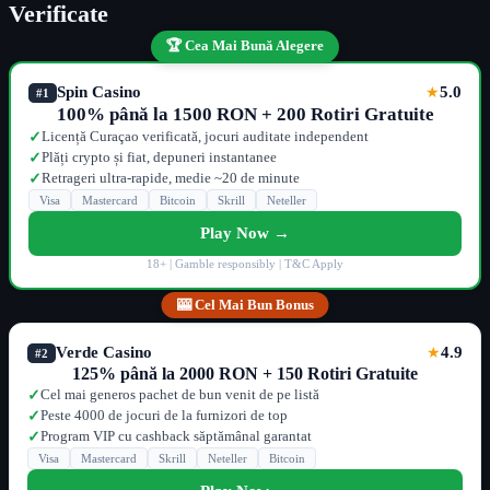
Verificate
🏆 Cea Mai Bună Alegere
Spin Casino
5.0
★
#1
100% până la 1500 RON + 200 Rotiri Gratuite
Licență Curaçao verificată, jocuri auditate independent
✓
Plăți crypto și fiat, depuneri instantanee
✓
Retrageri ultra-rapide, medie ~20 de minute
✓
Visa
Mastercard
Bitcoin
Skrill
Neteller
Play Now →
18+ | Gamble responsibly | T&C Apply
🎰 Cel Mai Bun Bonus
Verde Casino
4.9
★
#2
125% până la 2000 RON + 150 Rotiri Gratuite
Cel mai generos pachet de bun venit de pe listă
✓
Peste 4000 de jocuri de la furnizori de top
✓
Program VIP cu cashback săptămânal garantat
✓
Visa
Mastercard
Skrill
Neteller
Bitcoin