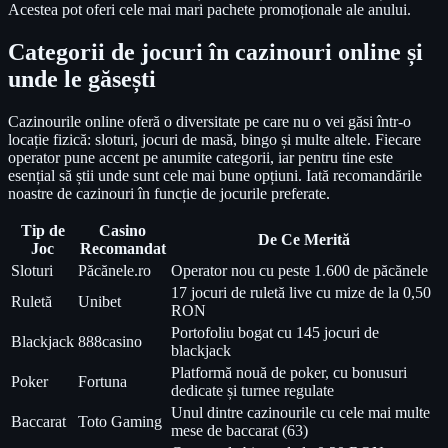
Acestea pot oferi cele mai mari pachete promoționale ale anului.
Categorii de jocuri în cazinouri online și
unde le găsești
Cazinourile online oferă o diversitate pe care nu o vei găsi într-o
locație fizică: sloturi, jocuri de masă, bingo și multe altele. Fiecare
operator pune accent pe anumite categorii, iar pentru tine este
esențial să știi unde sunt cele mai bune opțiuni. Iată recomandările
noastre de cazinouri în funcție de jocurile preferate.
Tip de
Casino
De Ce Merită
Joc
Recomandat
Sloturi
Păcănele.ro
Operator nou cu peste 1.600 de păcănele
17 jocuri de ruletă live cu mize de la 0,50
Ruletă
Unibet
RON
Portofoliu bogat cu 145 jocuri de
Blackjack
888casino
blackjack
Platformă nouă de poker, cu bonusuri
Poker
Fortuna
dedicate și turnee regulate
Unul dintre cazinourile cu cele mai multe
Baccarat
Toto Gaming
mese de baccarat (63)