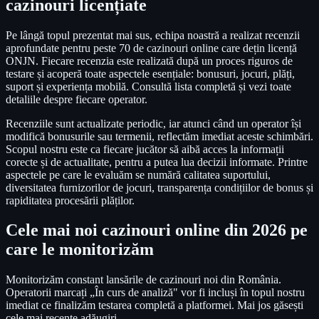
cazinouri licențiate
Pe lângă topul prezentat mai sus, echipa noastră a realizat recenzii
aprofundate pentru peste 70 de cazinouri online care dețin licență
ONJN. Fiecare recenzia este realizată după un proces riguros de
testare și acoperă toate aspectele esențiale: bonusuri, jocuri, plăți,
suport și experiența mobilă. Consultă lista completă și vezi toate
detaliile despre fiecare operator.
Recenziile sunt actualizate periodic, iar atunci când un operator își
modifică bonusurile sau termenii, reflectăm imediat aceste schimbări.
Scopul nostru este ca fiecare jucător să aibă acces la informații
corecte și de actualitate, pentru a putea lua decizii informate. Printre
aspectele pe care le evaluăm se numără calitatea suportului,
diversitatea furnizorilor de jocuri, transparența condițiilor de bonus și
rapiditatea procesării plăților.
Cele mai noi cazinouri online din 2026 pe
care le monitorizăm
Monitorizăm constant lansările de cazinouri noi din România.
Operatorii marcați „În curs de analiză" vor fi incluși în topul nostru
imediat ce finalizăm testarea completă a platformei. Mai jos găsești
cele mai recente adăugiri.