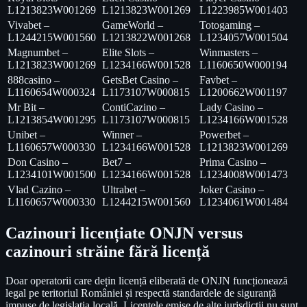
L1213823W001269
L1213823W001269
L1223985W001403
Vivabet –
GameWorld –
Totogaming –
L1244215W001560
L1213822W001268
L1234057W001504
Magnumbet –
Elite Slots –
Winmasters –
L1213823W001269
L1234166W001528
L1160650W000194
888casino –
GetsBet Casino –
Favbet –
L1160654W000324
L1173107W000815
L1200662W001197
Mr Bit –
ContiCazino –
Lady Casino –
L1213854W001295
L1173107W000815
L1234166W001528
Unibet –
Winner –
Powerbet –
L1160657W000330
L1234166W001528
L1213823W001269
Don Casino –
Bet7 –
Prima Casino –
L1234101W001500
L1234166W001528
L1234008W001473
Vlad Cazino –
Ultrabet –
Joker Casino –
L1160657W000330
L1244215W001560
L1234061W001484
Cazinouri licențiate ONJN versus
cazinouri străine fără licență
Doar operatorii care dețin licență eliberată de ONJN funcționează
legal pe teritoriul României și respectă standardele de siguranță
impuse de legislația locală. Licențele emise de alte jurisdicții nu sunt