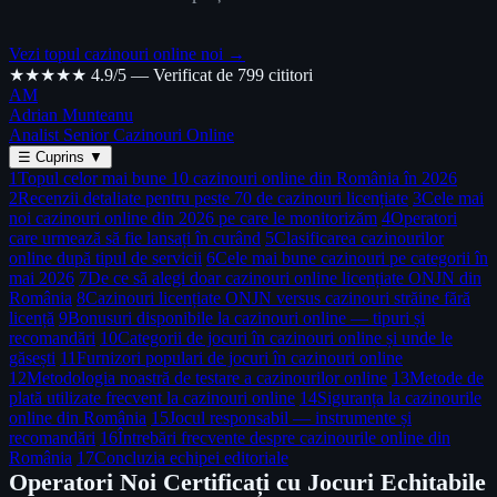
Vezi topul cazinouri online noi →
★★★★★
4.9/5 — Verificat de 799 cititori
AM
Adrian Munteanu
Analist Senior Cazinouri Online
☰
Cuprins
▼
1
Topul celor mai bune 10 cazinouri online din România în 2026
2
Recenzii detaliate pentru peste 70 de cazinouri licențiate
3
Cele mai
noi cazinouri online din 2026 pe care le monitorizăm
4
Operatori
care urmează să fie lansați în curând
5
Clasificarea cazinourilor
online după tipul de servicii
6
Cele mai bune cazinouri pe categorii în
mai 2026
7
De ce să alegi doar cazinouri online licențiate ONJN din
România
8
Cazinouri licențiate ONJN versus cazinouri străine fără
licență
9
Bonusuri disponibile la cazinouri online — tipuri și
recomandări
10
Categorii de jocuri în cazinouri online și unde le
găsești
11
Furnizori populari de jocuri în cazinouri online
12
Metodologia noastră de testare a cazinourilor online
13
Metode de
plată utilizate frecvent la cazinouri online
14
Siguranța la cazinourile
online din România
15
Jocul responsabil — instrumente și
recomandări
16
Întrebări frecvente despre cazinourile online din
România
17
Concluzia echipei editoriale
Operatori Noi Certificați cu Jocuri Echitabile