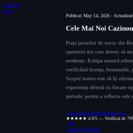
Gift
Store
Autor
Publicat: May 14, 2026
·
Actualiza
Cele Mai Noi Cazinou
Piața jocurilor de noroc din Ro
operatori noi care doresc să atr
moderne. Echipa noastră editori
verificând licența, bonusurile, p
Scopul nostru este să îți oferim
experiența directă cu fiecare o
periodic pentru a reflecta cele 
Vezi topul cazinouri online noi →
★★★★★
4.9/5 — Verificat de 799 
AM
Adrian Munteanu