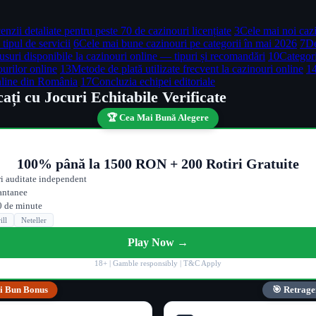
enzii detaliate pentru peste 70 de cazinouri licențiate
3
Cele mai noi caz
tipul de servicii
6
Cele mai bune cazinouri pe categorii în mai 2026
7
De
suri disponibile la cazinouri online — tipuri și recomandări
10
Categori
urilor online
13
Metode de plată utilizate frecvent la cazinouri online
1
online din România
17
Concluzia echipei editoriale
ați cu Jocuri Echitabile Verificate
🏆 Cea Mai Bună Alegere
100% până la 1500 RON + 200 Rotiri Gratuite
ri auditate independent
tantanee
0 de minute
ill
Neteller
Play Now →
18+ | Gamble responsibly | T&C Apply
i Bun Bonus
🎯 Retrage