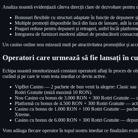
Analiza noastră evidențiază câteva direcții clare de dezvoltare pentru 
Bonusuri flexibile cu structuri adaptate în funcție de depunere și
Multiple promoții disponibile încă din faza de lansare, atât la cas
Praguri reduse pentru depuneri și retrageri, astfel încât platforme
Integrarea de furnizori moderni alături de producătorii consacraț
Un casino online nou mizează mult pe atractivitatea promoțiilor și acces
Operatori care urmează să fie lansați în c
Echipa noastră monitorizează constant operatorii aflați în proces de ob
curând și pe care le vom testa imediat ce devin active.
VipBet Casino — 2 pachete de bun venit la alegere: Clasic sau 
Rotiri Gratuite (miză maximă 10 RON).
Nou Casino cu bonus de 3.000 RON + 300 Rotiri Gratuite — d
Platformă cu bonus de 4.500 RON + 300 Rotiri Gratuite — act
Casino cu bonus de 1.000 RON + 100 Rotiri Gratuite — pache
Xtreme.
Casino cu bonus de 6.000 RON + 300 Rotiri Gratuite — depuner
Vom adăuga fiecare operator în topul nostru imediat ce finalizăm evalu