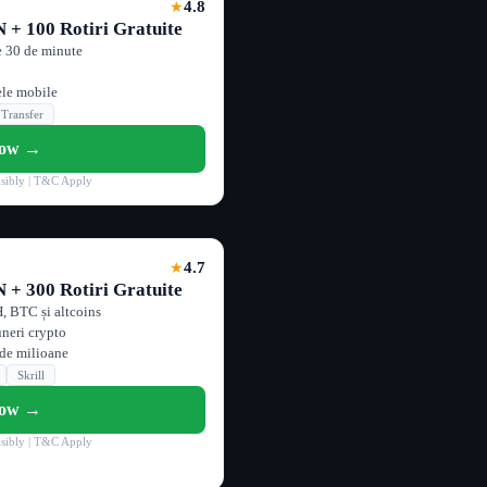
4.8
★
+ 100 Rotiri Gratuite
e 30 de minute
ele mobile
Transfer
Now →
sibly | T&C Apply
4.7
★
+ 300 Rotiri Gratuite
H, BTC și altcoins
neri crypto
 de milioane
Skrill
Now →
sibly | T&C Apply