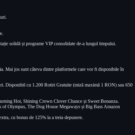
uri.
e.
putație solidă și programe VIP consolidate de-a lungul timpului.
. Mai jos sunt câteva dintre platformele care vor fi disponibile în
usuri. Disponibil cu 1.200 Rotiri Gratuite (miză maximă 1 RON) sau 650
 Burning Hot, Shining Crown Clover Chance și Sweet Bonanza.
ates of Olympus, The Dog House Megaways și Big Bass Amazon
tra, cu bonus de 125% la a treia depunere.